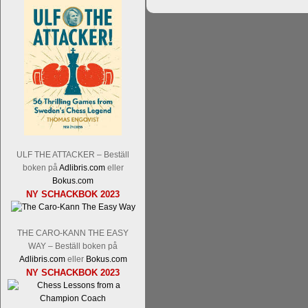
ULF THE ATTACKER – Beställ
boken på
Adlibris.com
eller
Bokus.com
NY SCHACKBOK 2023
THE CARO-KANN THE EASY
WAY – Beställ boken på
Adlibris.com
eller
Bokus.com
NY SCHACKBOK 2023