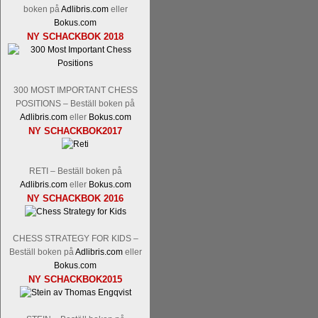
boken på
Adlibris.com
eller
Bokus.com
NY SCHACKBOK 2018
300 MOST IMPORTANT CHESS
POSITIONS – Beställ boken på
Adlibris.com
eller
Bokus.com
NY SCHACKBOK2017
RETI – Beställ boken på
Adlibris.com
eller
Bokus.com
NY SCHACKBOK 2016
CHESS STRATEGY FOR KIDS –
Beställ boken på
Adlibris.com
eller
Bokus.com
NY SCHACKBOK2015