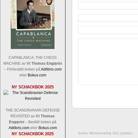
CAPABLANCA: THE CHESS
MACHINE av IM
Thomas Engqvist
– Förbeställ boken på
Adlibris.com
eller
Bokus.com
NY SCHACKBOK 2025
THE SCANDINAVIAN DEFENSE
REVISITED av IM
Thomas
Engqvist
– Beställ boken på
Adlibris.com
eller
Bokus.com
Sveins Minneturnering 2011 (partier)…
NY SCHACKBOK 2025