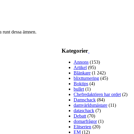
ra runt dessa ämnen.
Kategorier
Annons
(153)
Artikel
(95)
Blänkare
(1 242)
blixtturnering
(45)
Boktips
(4)
bullet
(1)
Chefredaktören har ordet
(2)
Damschack
(84)
damvärldsmästare
(11)
dataschack
(7)
Debatt
(70)
domarfrågor
(1)
Elitserien
(20)
EM
(12)