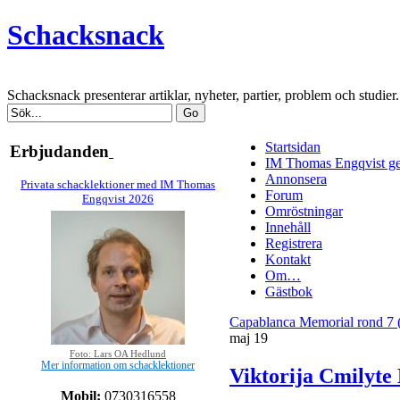
Schacksnack
Schacksnack presenterar artiklar, nyheter, partier, problem och studi
Startsidan
Erbjudanden
IM Thomas Engqvist ge
Annonsera
Privata schacklektioner med IM Thomas
Forum
Engqvist 2026
Omröstningar
Innehåll
Registrera
Kontakt
Om…
Gästbok
Capablanca Memorial rond 7 
maj
19
Foto: Lars OA Hedlund
Mer information om schacklektioner
Viktorija Cmilyte
Mobil:
0730316558