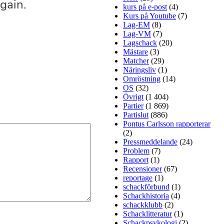
kurs på e-post
(4)
Kurs på Youtube
(7)
Lag-EM
(8)
Lag-VM
(7)
Lagschack
(20)
Mästare
(3)
Matcher
(29)
Näringsliv
(1)
Omröstning
(14)
OS
(32)
Övrigt
(1 404)
Partier
(1 869)
Partislut
(886)
Pontus Carlsson rapporterar
(2)
Pressmeddelande
(24)
Problem
(7)
Rapport
(1)
Recensioner
(67)
reportage
(1)
schackförbund
(1)
Schackhistoria
(4)
schackklubb
(2)
Schacklitteratur
(1)
Schackpsykologi
(2)