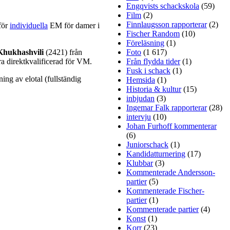
Engqvists schackskola
(59)
Film
(2)
Finnlaugsson rapporterar
(2)
 för
individuella
EM för damer i
Fischer Random
(10)
Föreläsning
(1)
Khukhashvili
(2421) från
Foto
(1 617)
ra direktkvalificerad för VM.
Från flydda tider
(1)
Fusk i schack
(1)
ing av elotal (fullständig
Hemsida
(1)
Historia & kultur
(15)
inbjudan
(3)
Ingemar Falk rapporterar
(28)
intervju
(10)
Johan Furhoff kommenterar
(6)
Juniorschack
(1)
Kandidatturnering
(17)
Klubbar
(3)
Kommenterade Andersson-
partier
(5)
Kommenterade Fischer-
partier
(1)
Kommenterade partier
(4)
Konst
(1)
Korr
(23)