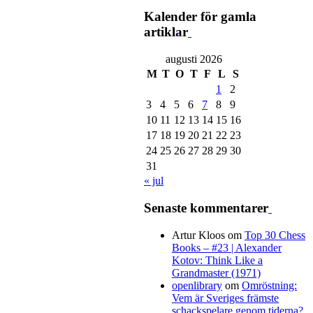
Kalender för gamla
artiklar
augusti 2026
M
T
O
T
F
L
S
1
2
3
4
5
6
7
8
9
10
11
12
13
14
15
16
17
18
19
20
21
22
23
24
25
26
27
28
29
30
31
« jul
Senaste kommentarer
Artur Kloos
om
Top 30 Chess
Books – #23 | Alexander
Kotov: Think Like a
Grandmaster (1971)
openlibrary
om
Omröstning:
Vem är Sveriges främste
schackspelare genom tiderna?