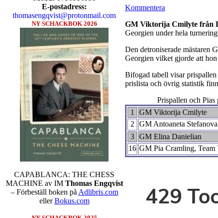
E-postadress:
Kommentera
thomasengqvist@protonmail.com
GM Viktorija Cmilyte från
NY SCHACKBOK 2026
Georgien under hela turneringe
Den detroniserade mästaren 
Georgien vilket gjorde att hon
Bifogad tabell visar prispallen
prislista och övrig statistik fi
Prispallen och Pias 
1
GM Viktorija Cmilyte
2
GM Antoaneta Stefanova
3
GM Elina Danielian
16
GM Pia Cramling, Team 
CAPABLANCA: THE CHESS
MACHINE av IM
Thomas Engqvist
– Förbeställ boken på
Adlibris.com
eller
Bokus.com
NY SCHACKBOK 2025