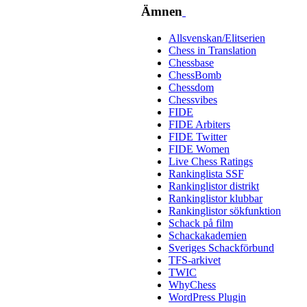
Ämnen
Allsvenskan/Elitserien
Chess in Translation
Chessbase
ChessBomb
Chessdom
Chessvibes
FIDE
FIDE Arbiters
FIDE Twitter
FIDE Women
Live Chess Ratings
Rankinglista SSF
Rankinglistor distrikt
Rankinglistor klubbar
Rankinglistor sökfunktion
Schack på film
Schackakademien
Sveriges Schackförbund
TFS-arkivet
TWIC
WhyChess
WordPress Plugin