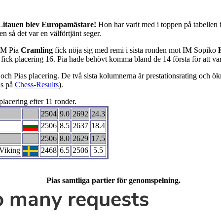
 Litauen blev Europamästare!
Hon
har varit med i toppen på tabellen
n så det var en välförtjänt seger.
GM Pia
Cramling
fick nöja sig med remi i sista ronden mot IM Sopiko
 fick placering 16. Pia hade behövt komma bland de 14 första för att va
 och Pias placering. De två sista kolumnerna är prestationsrating och ökn
nns på
Chess-Results
).
placering efter 11 ronder.
2504
9.0
2692
24.3
2506
8.5
2637
18.4
2506
8.0
2629
17.5
Viking
2468
6.5
2506
5.5
Pias samtliga partier för genomspelning.