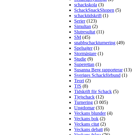
schackskola
(3)
SchackSnackShopen
(5)
schacktidskrift
(1)
Serier
(123)
Simultan
(2)
Slutresultat
(11)
SM
(45)
snabbschackturnering
(49)
Spelsajter
(1)
Stormästare
(1)
Studie
(9)
Superettan
(1)
Susanna Berg rapporterar
(13)
Sveriges Schackförbund
(1)
Teori
(2)
TfS
(8)
Tidskrift för Schack
(5)
Tjejschack
(12)
Turnering
(3 005)
Ungdomar
(33)
Veckans blunder
(4)
Veckans bok
(2)
Veckans citat
(2)
Veckans debatt
(6)
Veckans fråga
(76)