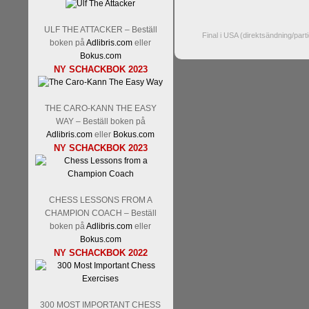
ULF THE ATTACKER – Beställ
Final i USA (direktsändning/part
boken på
Adlibris.com
eller
Bokus.com
NY SCHACKBOK 2023
THE CARO-KANN THE EASY
WAY – Beställ boken på
Adlibris.com
eller
Bokus.com
NY SCHACKBOK 2023
CHESS LESSONS FROM A
CHAMPION COACH – Beställ
boken på
Adlibris.com
eller
Bokus.com
NY SCHACKBOK 2022
300 MOST IMPORTANT CHESS