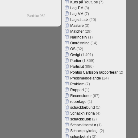
Kurs på Youtube
(7)
Lag-EM
(8)
Lag-VM
(7)
Partislut 952…
Lagschack
(20)
Mästare
(3)
Matcher
(29)
Näringsliv
(1)
Omröstning
(14)
OS
(32)
Övrigt
(1 401)
Partier
(1 869)
Partislut
(886)
Pontus Carlsson rapporterar
(2)
Pressmeddelande
(24)
Problem
(7)
Rapport
(1)
Recensioner
(67)
reportage
(1)
schackförbund
(1)
Schackhistoria
(4)
schackklubb
(2)
Schacklitteratur
(1)
Schackpsykologi
(2)
schackskola
(3)