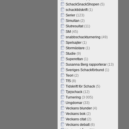
SchackSnackShopen
(5)
schacktidskrift
(1)
Serier
(123)
Simultan
(2)
Slutresultat
(11)
SM
(45)
snabbschackturnering
(49)
Spelsajter
(1)
Stormästare
(1)
Studie
(9)
Superettan
(1)
Susanna Berg rapporterar
(13)
Sveriges Schackförbund
(1)
Teori
(2)
TfS
(8)
Tidskrift för Schack
(5)
Tjejschack
(12)
Turnering
(3 005)
Ungdomar
(33)
Veckans blunder
(4)
Veckans bok
(2)
Veckans citat
(2)
Veckans debatt
(6)