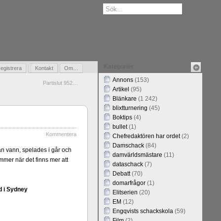
Kategorier
egistrera
Gästbok
Kontakt
Om…
Annons
(153)
Partislut 952…
Artikel
(95)
Blänkare
(1 242)
blixtturnering
(45)
Boktips
(4)
bullet
(1)
Kommentera
Chefredaktören har ordet
(2)
Damschack
(84)
an vann, spelades i går och
damvärldsmästare
(11)
er när det finns mer att
dataschack
(7)
Debatt
(70)
domarfrågor
(1)
d i Sydney
Elitserien
(20)
EM
(12)
Engqvists schackskola
(59)
Film
(2)