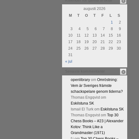
Kalender för gamla artiklar
augusti 2026
M
T
O
T
F
L
S
1
2
3
4
5
6
7
8
9
10
11
12
13
14
15
16
17
18
19
20
21
22
23
24
25
26
27
28
29
30
31
« jul
Senaste kommentarer
openlibrary
om
Omröstning:
Vem är Sveriges främste
schackspelare genom tiderna?
Thomas Engqvist
om
Eskilstuna SK
Ismail El Turk
om
Eskilstuna SK
Thomas Engqvist
om
Top 30
Chess Books – #23 | Alexander
Kotov: Think Like a
Grandmaster (1971)
f.j
om
Top 30 Chess Books –