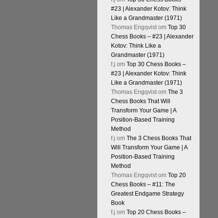
#23 | Alexander Kotov: Think
Like a Grandmaster (1971)
Thomas Engqvist
om
Top 30
Chess Books – #23 | Alexander
Kotov: Think Like a
Grandmaster (1971)
f.j
om
Top 30 Chess Books –
#23 | Alexander Kotov: Think
Like a Grandmaster (1971)
Thomas Engqvist
om
The 3
Chess Books That Will
Transform Your Game | A
Position-Based Training
Method
f.j
om
The 3 Chess Books That
Will Transform Your Game | A
Position-Based Training
Method
Thomas Engqvist
om
Top 20
Chess Books – #11: The
Greatest Endgame Strategy
Book
f.j
om
Top 20 Chess Books –