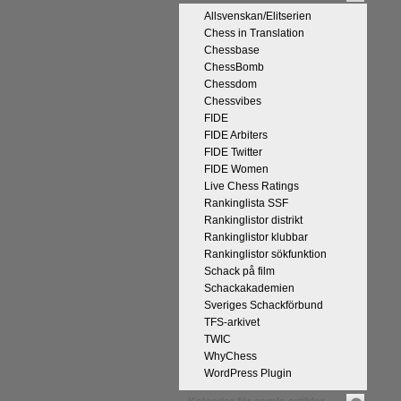
Allsvenskan/Elitserien
Chess in Translation
Chessbase
ChessBomb
Chessdom
Chessvibes
FIDE
FIDE Arbiters
FIDE Twitter
FIDE Women
Live Chess Ratings
Rankinglista SSF
Rankinglistor distrikt
Rankinglistor klubbar
Rankinglistor sökfunktion
Schack på film
Schackakademien
Sveriges Schackförbund
TFS-arkivet
TWIC
WhyChess
WordPress Plugin