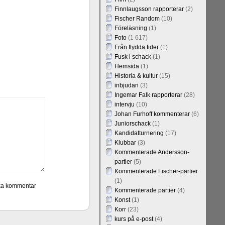
Finnlaugsson rapporterar
(2)
Fischer Random
(10)
Föreläsning
(1)
Foto
(1 617)
Från flydda tider
(1)
Fusk i schack
(1)
Hemsida
(1)
Historia & kultur
(15)
inbjudan
(3)
Ingemar Falk rapporterar
(28)
intervju
(10)
Johan Furhoff kommenterar
(6)
Juniorschack
(1)
Kandidatturnering
(17)
Klubbar
(3)
Kommenterade Andersson-
partier
(5)
Kommenterade Fischer-partier
(1)
Kommenterade partier
(4)
Konst
(1)
Korr
(23)
kurs på e-post
(4)