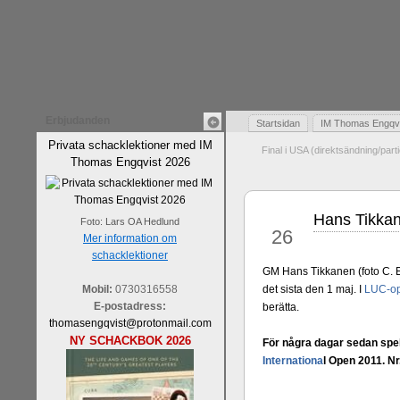
Erbjudanden
Startsidan
IM Thomas Engqvis
Privata schacklektioner med IM
Final i USA (direktsändning/part
Thomas Engqvist 2026
Hans Tikka
apr
Foto: Lars OA Hedlund
26
Mer information om
schacklektioner
GM Hans Tikkanen (foto C. Er
Mobil:
0730316558
det sista den 1 maj. I
LUC-o
E-postadress:
berätta.
thomasengqvist@protonmail.com
NY SCHACKBOK 2026
För några dagar sedan spe
Internationa
l Open 2011. N