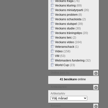
Veckans fråga
(76)
Veckans kluring
(69)
Veckans miniatyrparti
(26)
Veckans problem
(8)
Veckans schacksida
(2)
Veckans slutspel
(39)
Veckans studie
(30)
Veckans träningstips
(20)
Veckans twic
(2)
Veckans video
(164)
Veteranschack
(1)
Video
(158)
VM
(53)
Webmasters fundering
(32)
World Cup
(23)
Online just nu
41 besökare
online
Artikelarkiv
Artikelarkiv
Ämnen