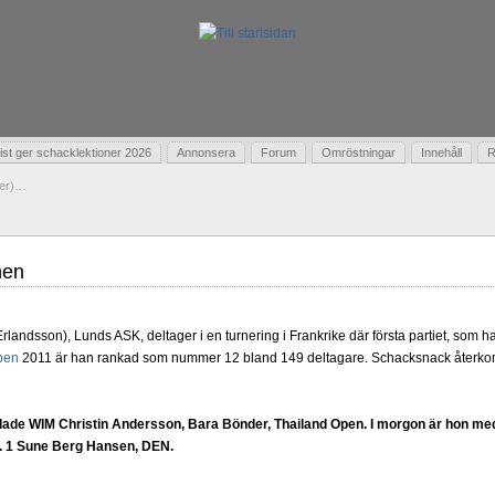
t ger schacklektioner 2026
Annonsera
Forum
Omröstningar
Innehåll
R
ier)…
nen
landsson), Lunds ASK, deltager i en turnering i Frankrike där första partiet, som h
pen
2011 är han rankad som nummer 12 bland 149 deltagare. Schacksnack återkomm
lade WIM Christin Andersson, Bara Bönder, Thailand Open. I morgon är hon me
r. 1 Sune Berg Hansen, DEN.