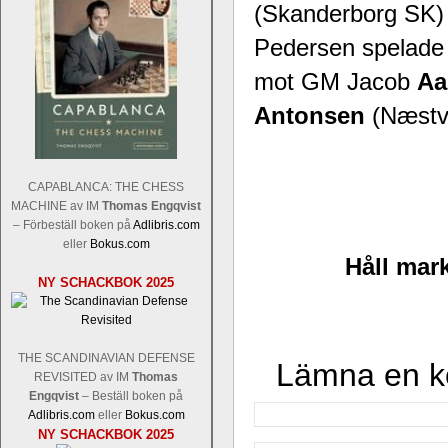
(Skanderborg SK)
Pedersen spelade 
mot GM Jacob
Aa
Antonsen
(Næstve
CAPABLANCA: THE CHESS
MACHINE av IM
Thomas Engqvist
– Förbeställ boken på
Adlibris.com
eller
Bokus.com
Håll mark
NY SCHACKBOK 2025
THE SCANDINAVIAN DEFENSE
Lämna en 
REVISITED av IM
Thomas
Engqvist
– Beställ boken på
Adlibris.com
eller
Bokus.com
NY SCHACKBOK 2025