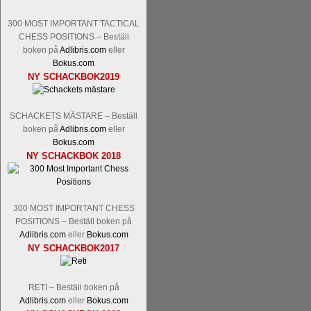
300 MOST IMPORTANT TACTICAL
CHESS POSITIONS – Beställ
boken på
Adlibris.com
eller
Bokus.com
NY SCHACKBOK2019
SCHACKETS MÄSTARE – Beställ
boken på
Adlibris.com
eller
Bokus.com
NY SCHACKBOK 2018
300 MOST IMPORTANT CHESS
POSITIONS – Beställ boken på
Adlibris.com
eller
Bokus.com
NY SCHACKBOK2017
RETI – Beställ boken på
Adlibris.com
eller
Bokus.com