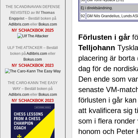
36
GM Tomi Nybäck (5.0)
THE SCANDINAVIAN DEFENSE
Ej i direktsändning.
REVISITED av IM
Thomas
92
GM Nils Grandelius, Lunds ASK
Engqvist
– Beställ boken på
Adlibris.com
eller
Bokus.com
NY SCHACKBOK 2025
Förlusten i går
f
Telljohann
Tyskla
ULF THE ATTACKER – Beställ
boken på
Adlibris.com
eller
placering är borta
Bokus.com
NY SCHACKBOK 2023
dag för de nordis
Den ende som van
THE CARO-KANN THE EASY
senaste VM-matc
WAY – Beställ boken på
Adlibris.com
eller
Bokus.com
förlusten i går ka
NY SCHACKBOK 2023
att kvalificera si
som i flera ronder
honom och Peter Hei