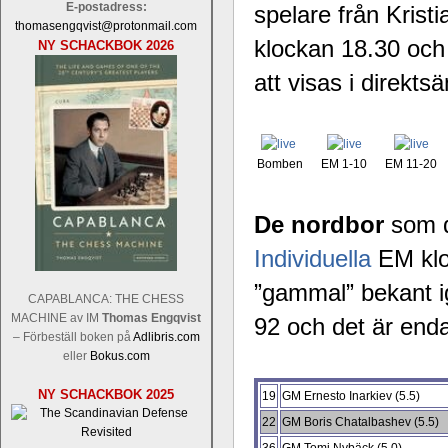
E-postadress:
spelare från Kris
thomasengqvist@protonmail.com
klockan 18.30 och 
NY SCHACKBOK 2026
att visas i direkts
Bomben
EM 1-10
EM 11-20
De nordbor
som dy
Individuella
EM klo
”gammal” bekant 
CAPABLANCA: THE CHESS
MACHINE av IM
Thomas Engqvist
92 och det är enda
– Förbeställ boken på
Adlibris.com
eller
Bokus.com
NY SCHACKBOK 2025
19
GM Ernesto Inarkiev (5.5)
22
GM Boris Chatalbashev (5.5)