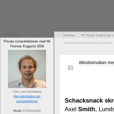
Erbjudanden
Startsidan
IM Thomas Engqvist ger s
Privata schacklektioner med IM
Kinesiska mästerskapet 2011 (partier)
Thomas Engqvist 2026
Blindsimultan me
mar
31
Foto: Lars OA Hedlund
Mer information om
Schacksnack skr
schacklektioner
Axel
Smith
, Lund
Mobil:
0730316558