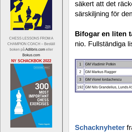
säkert att det räc
särskiljning för
Bifogar en liten t
CHESS LESSONS FROM A
nio. Fullständiga l
CHAMPION COACH – Beställ
boken på
Adlibris.com
eller
Bokus.com
NY SCHACKBOK 2022
1
GM Vladimir Potkin
2
GM Markus Ragger
3
GM Viorel Iordachescu
192
GM Nils Grandelius, Lunds 
Schacknyheter
fr