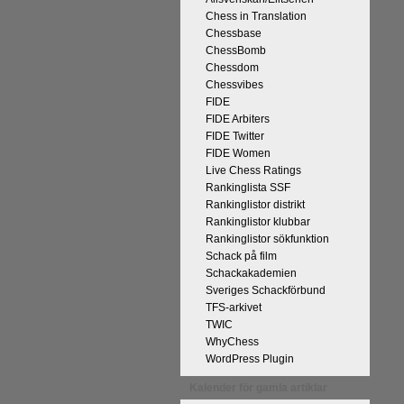
Chess in Translation
Chessbase
ChessBomb
Chessdom
Chessvibes
FIDE
FIDE Arbiters
FIDE Twitter
FIDE Women
Live Chess Ratings
Rankinglista SSF
Rankinglistor distrikt
Rankinglistor klubbar
Rankinglistor sökfunktion
Schack på film
Schackakademien
Sveriges Schackförbund
TFS-arkivet
TWIC
WhyChess
WordPress Plugin
Kalender för gamla artiklar