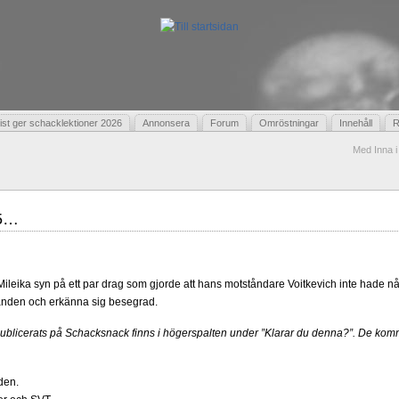
t ger schacklektioner 2026
Annonsera
Forum
Omröstningar
Innehåll
R
Med Inna i
05…
Mileika syn på ett par drag som gjorde att hans motståndare Voitkevich inte hade någ
 handen och erkänna sig besegrad.
publicerats på Schacksnack finns i högerspalten under ”Klarar du denna?”. De kom
den.