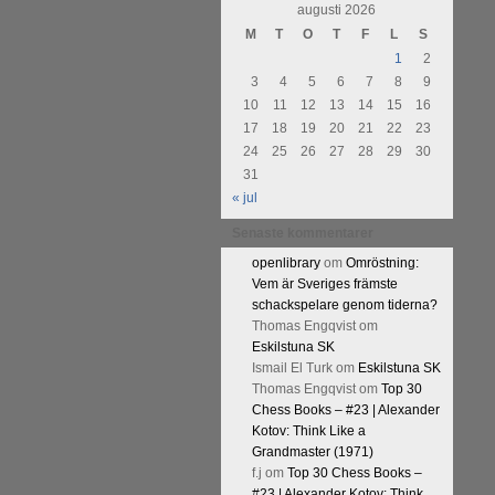
augusti 2026
M
T
O
T
F
L
S
1
2
3
4
5
6
7
8
9
10
11
12
13
14
15
16
17
18
19
20
21
22
23
24
25
26
27
28
29
30
31
« jul
Senaste kommentarer
openlibrary
om
Omröstning:
Vem är Sveriges främste
schackspelare genom tiderna?
Thomas Engqvist
om
Eskilstuna SK
Ismail El Turk
om
Eskilstuna SK
Thomas Engqvist
om
Top 30
Chess Books – #23 | Alexander
Kotov: Think Like a
Grandmaster (1971)
f.j
om
Top 30 Chess Books –
#23 | Alexander Kotov: Think