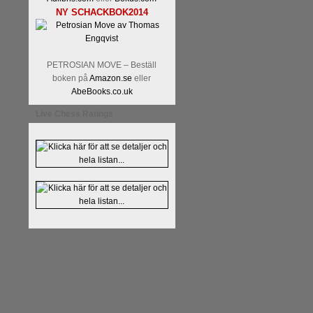
NY SCHACKBOK2014
PETROSIAN MOVE – Beställ
boken på
Amazon.se
eller
AbeBooks.co.uk
Live Chess Ratings