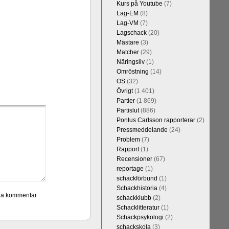
Kurs på Youtube
(7)
Lag-EM
(8)
Lag-VM
(7)
Lagschack
(20)
Mästare
(3)
Matcher
(29)
Näringsliv
(1)
Omröstning
(14)
OS
(32)
Övrigt
(1 401)
Partier
(1 869)
Partislut
(886)
Pontus Carlsson rapporterar
(2)
Pressmeddelande
(24)
Problem
(7)
Rapport
(1)
Recensioner
(67)
reportage
(1)
schackförbund
(1)
Schackhistoria
(4)
schackklubb
(2)
Schacklitteratur
(1)
Schackpsykologi
(2)
schackskola
(3)