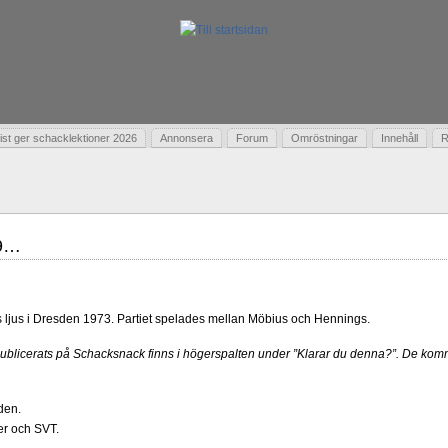
t ger schacklektioner 2026
Annonsera
Forum
Omröstningar
Innehåll
R
89…
 ljus i Dresden 1973. Partiet spelades mellan Möbius och Hennings.
publicerats på Schacksnack finns i högerspalten under ”Klarar du denna?”. De kom
den.
r och SVT.