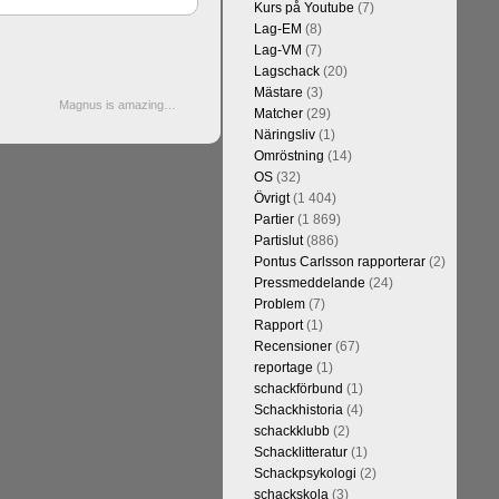
Kurs på Youtube
(7)
Lag-EM
(8)
Lag-VM
(7)
Lagschack
(20)
Mästare
(3)
Magnus is amazing…
Matcher
(29)
Näringsliv
(1)
Omröstning
(14)
OS
(32)
Övrigt
(1 404)
Partier
(1 869)
Partislut
(886)
Pontus Carlsson rapporterar
(2)
Pressmeddelande
(24)
Problem
(7)
Rapport
(1)
Recensioner
(67)
reportage
(1)
schackförbund
(1)
Schackhistoria
(4)
schackklubb
(2)
Schacklitteratur
(1)
Schackpsykologi
(2)
schackskola
(3)