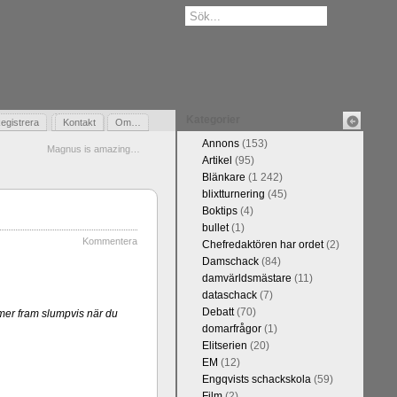
Kategorier
egistrera
Gästbok
Kontakt
Om…
Annons
(153)
Magnus is amazing…
Artikel
(95)
Blänkare
(1 242)
blixtturnering
(45)
Boktips
(4)
bullet
(1)
Kommentera
Chefredaktören har ordet
(2)
Damschack
(84)
damvärldsmästare
(11)
dataschack
(7)
Debatt
(70)
mer fram slumpvis när du
domarfrågor
(1)
Elitserien
(20)
EM
(12)
Engqvists schackskola
(59)
Film
(2)