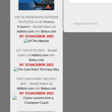
THE SCANDINAVIAN DEFENSE
REVISITED av IM
Thomas
Västgöta Open 2011
Engqvist
– Beställ boken på
Adlibris.com
eller
Bokus.com
NY SCHACKBOK 2025
ULF THE ATTACKER – Beställ
boken på
Adlibris.com
eller
Bokus.com
NY SCHACKBOK 2023
THE CARO-KANN THE EASY
WAY – Beställ boken på
Adlibris.com
eller
Bokus.com
NY SCHACKBOK 2023