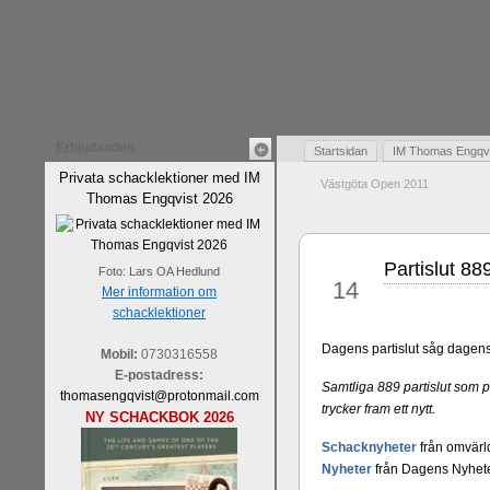
Erbjudanden
Startsidan
IM Thomas Engqvis
Privata schacklektioner med IM
Västgöta Open 2011
Thomas Engqvist 2026
Partislut 8
feb
Foto: Lars OA Hedlund
14
Mer information om
schacklektioner
Dagens partislut såg dagens
Mobil:
0730316558
E-postadress:
Samtliga 889 partislut som 
thomasengqvist@protonmail.com
trycker fram ett nytt.
NY SCHACKBOK 2026
Schacknyheter
från omvärl
Nyheter
från Dagens Nyhete