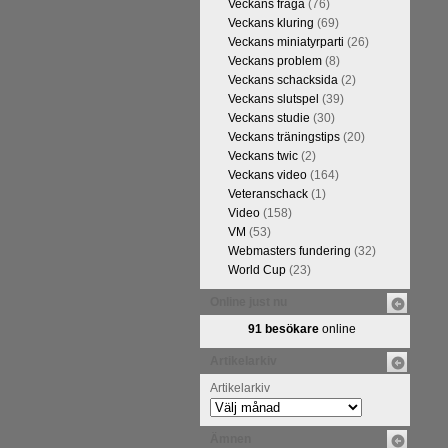
Veckans fråga
(76)
Veckans kluring
(69)
Veckans miniatyrparti
(26)
Veckans problem
(8)
Veckans schacksida
(2)
Veckans slutspel
(39)
Veckans studie
(30)
Veckans träningstips
(20)
Veckans twic
(2)
Veckans video
(164)
Veteranschack
(1)
Video
(158)
VM
(53)
Webmasters fundering
(32)
World Cup
(23)
Online just nu
91 besökare
online
Artikelarkiv
Artikelarkiv
Ämnen