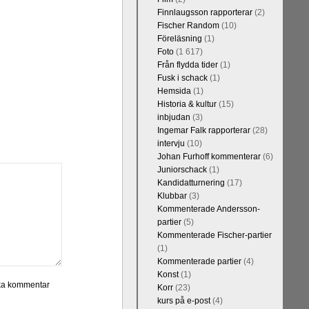
Finnlaugsson rapporterar
(2)
Fischer Random
(10)
Föreläsning
(1)
Foto
(1 617)
Från flydda tider
(1)
Fusk i schack
(1)
Hemsida
(1)
Historia & kultur
(15)
inbjudan
(3)
Ingemar Falk rapporterar
(28)
intervju
(10)
Johan Furhoff kommenterar
(6)
Juniorschack
(1)
Kandidatturnering
(17)
Klubbar
(3)
Kommenterade Andersson-
partier
(5)
Kommenterade Fischer-partier
(1)
Kommenterade partier
(4)
Konst
(1)
Korr
(23)
kurs på e-post
(4)