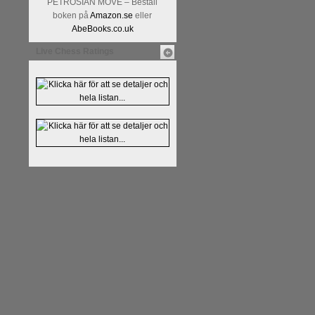
PETROSIAN MOVE – Beställ
boken på
Amazon.se
eller
AbeBooks.co.uk
Live Chess Ratings