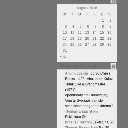
Kalender för gamla artiklar
augusti 2026
M
T
O
T
F
L
S
1
2
3
4
5
6
7
8
9
10
11
12
13
14
15
16
17
18
19
20
21
22
23
24
25
26
27
28
29
30
31
« jul
Senaste kommentarer
Artur Kloos
om
Top 30 Chess
Books – #23 | Alexander Kotov:
Think Like a Grandmaster
(1971)
openlibrary
om
Omröstning:
Vem är Sveriges främste
schackspelare genom tiderna?
Thomas Engqvist
om
Eskilstuna SK
Ismail El Turk
om
Eskilstuna SK
Thomas Engqvist
om
Top 30