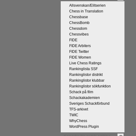
Allsvenskan/Elitserien
Chess in Translation
Chessbase
ChessBomb
Chessdom
Chessvibes
FIDE
FIDE Arbiters
FIDE Twitter
FIDE Women
Live Chess Ratings
Rankinglista SSF
Rankinglistor distrikt
Rankinglistor klubbar
Rankinglistor sökfunktion
Schack på film
Schackakademien
Sveriges Schackförbund
TFS-arkivet
TWIC
WhyChess
WordPress Plugin