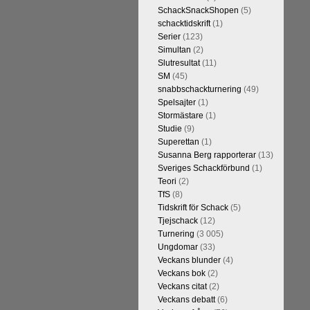
SchackSnackShopen
(5)
schacktidskrift
(1)
Serier
(123)
Simultan
(2)
Slutresultat
(11)
SM
(45)
snabbschackturnering
(49)
Spelsajter
(1)
Stormästare
(1)
Studie
(9)
Superettan
(1)
Susanna Berg rapporterar
(13)
Sveriges Schackförbund
(1)
Teori
(2)
TfS
(8)
Tidskrift för Schack
(5)
Tjejschack
(12)
Turnering
(3 005)
Ungdomar
(33)
Veckans blunder
(4)
Veckans bok
(2)
Veckans citat
(2)
Veckans debatt
(6)