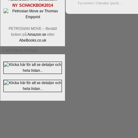
Fyrverkeri i Gibraltar (parti)…
NY SCHACKBOK2014
PETROSIAN MOVE – Beställ
boken på
Amazon.se
eller
AbeBooks.co.uk
Live Chess Ratings