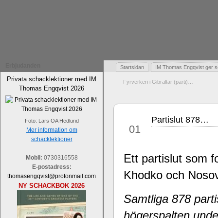
Erbjudanden
Startsidan
IM Thomas Engqvist ger s
Privata schacklektioner med IM
Fyrverkeri i Gibraltar (parti)…
Thomas Engqvist 2026
Partislut 878…
feb
Foto: Lars OA Hedlund
01
Mer information om
schacklektioner
Ett partislut som 
Mobil:
0730316558
E-postadress:
Khodko och Nosov 
thomasengqvist@protonmail.com
NY SCHACKBOK 2026
Samtliga 878 parti
högerspalten unde