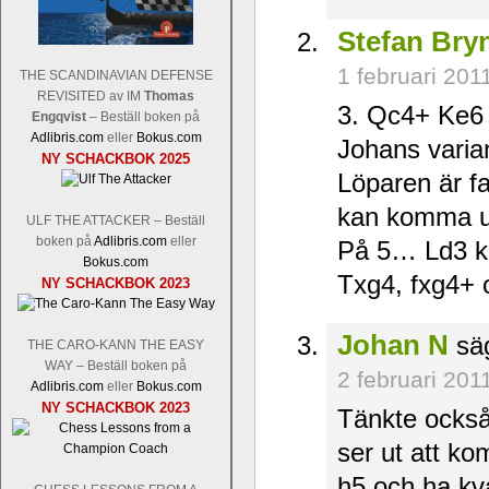
Stefan Bry
1 februari 201
THE SCANDINAVIAN DEFENSE
REVISITED av IM
Thomas
3. Qc4+ Ke6 
Engqvist
– Beställ boken på
Adlibris.com
eller
Bokus.com
Johans varia
NY SCHACKBOK 2025
Löparen är fa
kan komma ut
ULF THE ATTACKER – Beställ
boken på
Adlibris.com
eller
På 5… Ld3 k
Bokus.com
Txg4, fxg4+ 
NY SCHACKBOK 2023
Johan N
säg
THE CARO-KANN THE EASY
WAY – Beställ boken på
2 februari 201
Adlibris.com
eller
Bokus.com
NY SCHACKBOK 2023
Tänkte också
ser ut att 
h5 och ha kv