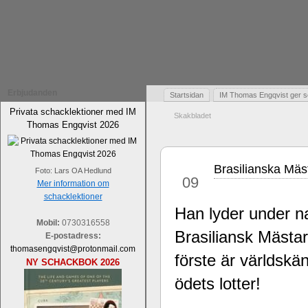
Erbjudanden
Startsidan
IM Thomas Engqvist ger s
Privata schacklektioner med IM
Skakbladet
Thomas Engqvist 2026
Brasilianska Mäs
dec
Foto: Lars OA Hedlund
09
Mer information om
schacklektioner
Han lyder under n
Mobil:
0730316558
Brasiliansk Mästa
E-postadress:
thomasengqvist@protonmail.com
förste är världskän
NY SCHACKBOK 2026
ödets lotter!