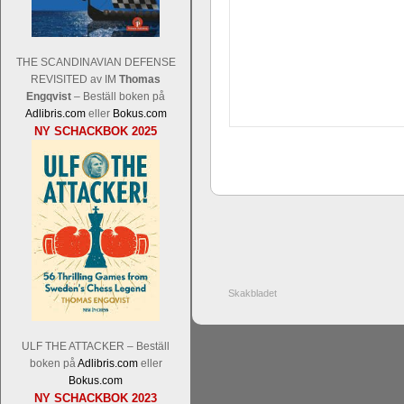
THE SCANDINAVIAN DEFENSE
REVISITED av IM
Thomas
Engqvist
– Beställ boken på
Adlibris.com
eller
Bokus.com
NY SCHACKBOK 2025
Skakbladet
ULF THE ATTACKER – Beställ
boken på
Adlibris.com
eller
Bokus.com
NY SCHACKBOK 2023