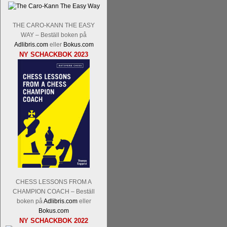
THE CARO-KANN THE EASY
WAY – Beställ boken på
Adlibris.com
eller
Bokus.com
NY SCHACKBOK 2023
CHESS LESSONS FROM A
CHAMPION COACH – Beställ
boken på
Adlibris.com
eller
Bokus.com
NY SCHACKBOK 2022