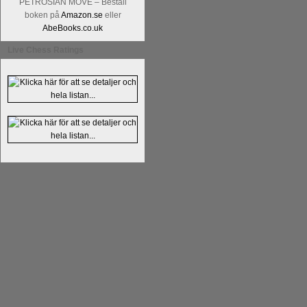
PETROSIAN MOVE – Beställ
boken på
Amazon.se
eller
AbeBooks.co.uk
Live Chess Ratings