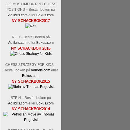
300 MOST IMPORTANT CHESS
POSITIONS – Beställ boken på
Adlibris.com
eller
Bokus.com
NY SCHACKBOK2017
RETI – Beställ boken på
Adlibris.com
eller
Bokus.com
NY SCHACKBOK 2016
CHESS STRATEGY FOR KIDS –
Beställ boken på
Adlibris.com
eller
Bokus.com
NY SCHACKBOK2015
STEIN – Beställ boken på
Adlibris.com
eller
Bokus.com
NY SCHACKBOK2014