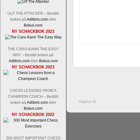
ULF THE ATTACKER – Beställ
boken på
Adlibris.com
eller
Bokus.com
NY SCHACKBOK 2023
THE CARO-KANN THE EASY
WAY – Beställ boken på
Adlibris.com
eller
Bokus.com
NY SCHACKBOK 2023
CHESS LESSONS FROM A
CHAMPION COACH – Beställ
Magnus 20
boken på
Adlibris.com
eller
Bokus.com
NY SCHACKBOK 2022
300 MOST IMPORTANT CHESS