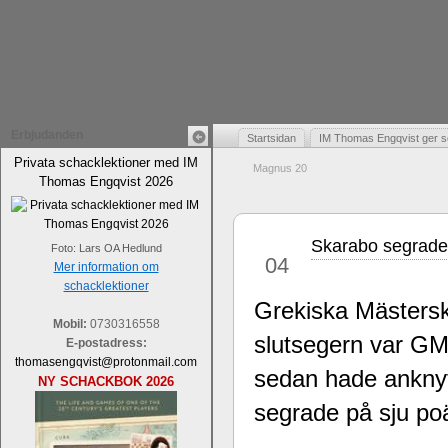
Erbjudanden
Startsidan
IM Thomas Engqvist ger s
Privata schacklektioner med IM
Magnus 20
Thomas Engqvist 2026
Skarabo segrade
dec
Foto: Lars OA Hedlund
04
Mer information om
schacklektioner
Grekiska Mästerska
Mobil:
0730316558
slutsegern var GM
E-postadress:
thomasengqvist@protonmail.com
sedan hade anknytn
NY SCHACKBOK 2026
segrade på sju poä