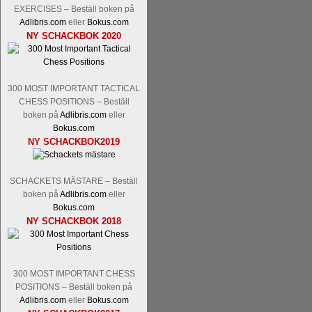
EXERCISES – Beställ boken på
Adlibris.com
eller
Bokus.com
NY SCHACKBOK 2020
300 MOST IMPORTANT TACTICAL
CHESS POSITIONS – Beställ
boken på
Adlibris.com
eller
Bokus.com
NY SCHACKBOK2019
SCHACKETS MÄSTARE – Beställ
boken på
Adlibris.com
eller
Bokus.com
NY SCHACKBOK 2018
300 MOST IMPORTANT CHESS
POSITIONS – Beställ boken på
Adlibris.com
eller
Bokus.com