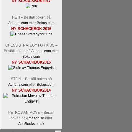
NY SCHACKBOK2017
RETI – Beställ boken på
Adlibris.com
eller
Bokus.com
NY SCHACKBOK 2016
CHESS STRATEGY FOR KIDS –
Beställ boken på
Adlibris.com
eller
Bokus.com
NY SCHACKBOK2015
STEIN – Beställ boken på
Adlibris.com
eller
Bokus.com
NY SCHACKBOK2014
PETROSIAN MOVE – Beställ
boken på
Amazon.se
eller
AbeBooks.co.uk