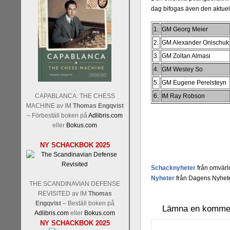
dag bifogas även den aktuel
1.
GM Georg Meier
2.
GM Alexander Onischuk
3.
GM Zoltan Almasi
4.
GM Wesley So
5.
GM Eugene Perelsteyn
CAPABLANCA: THE CHESS
6.
IM Ray Robson
MACHINE av IM
Thomas Engqvist
– Förbeställ boken på
Adlibris.com
eller
Bokus.com
NY SCHACKBOK 2025
Schacknyheter
från omvärl
Nyheter
från Dagens Nyhete
THE SCANDINAVIAN DEFENSE
REVISITED av IM
Thomas
Engqvist
– Beställ boken på
Lämna en komme
Adlibris.com
eller
Bokus.com
NY SCHACKBOK 2025