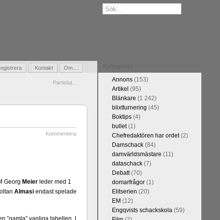
Kategorier
egistrera
Gästbok
Kontakt
Om…
Annons
(153)
Partislut…
Artikel
(95)
Blänkare
(1 242)
blixtturnering
(45)
Boktips
(4)
bullet
(1)
Kommentera
Chefredaktören har ordet
(2)
Damschack
(84)
damvärldsmästare
(11)
dataschack
(7)
Debatt
(70)
GM Georg
Meier
leder med 1
domarfrågor
(1)
oltan
Almasi
endast spelade
Elitserien
(20)
EM
(12)
Engqvists schackskola
(59)
n ”gamla” vanliga tabellen. I
Film
(2)