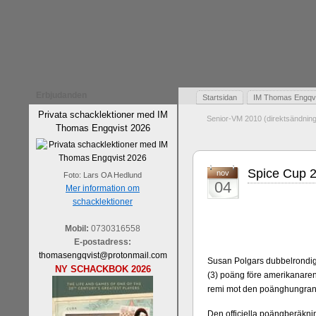
Erbjudanden
Startsidan
IM Thomas Engqvis
Privata schacklektioner med IM
Senior-VM 2010 (direktsändning
Thomas Engqvist 2026
Spice Cup 2
nov
Foto: Lars OA Hedlund
04
Mer information om
schacklektioner
Mobil:
0730316558
E-postadress:
thomasengqvist@protonmail.com
Susan Polgars dubbelrondi
NY SCHACKBOK 2026
(3) poäng före amerikanar
remi mot den poänghungr
Den officiella poängberäknin