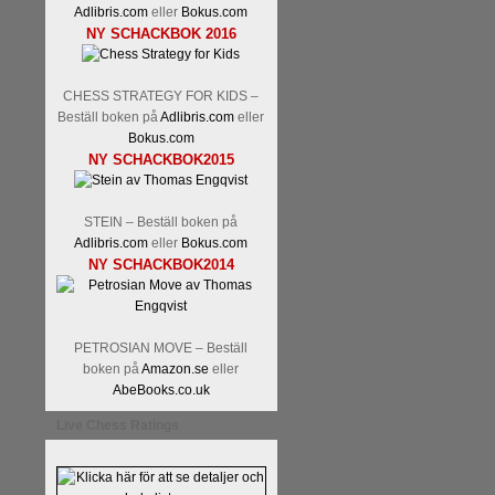
Adlibris.com
eller
Bokus.com
NY SCHACKBOK 2016
CHESS STRATEGY FOR KIDS –
Beställ boken på
Adlibris.com
eller
Bokus.com
NY SCHACKBOK2015
STEIN – Beställ boken på
Adlibris.com
eller
Bokus.com
NY SCHACKBOK2014
PETROSIAN MOVE – Beställ
boken på
Amazon.se
eller
AbeBooks.co.uk
Live Chess Ratings