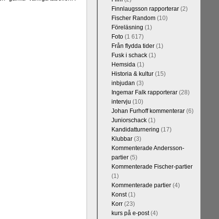
Finnlaugsson rapporterar
(2)
Fischer Random
(10)
Föreläsning
(1)
Foto
(1 617)
Från flydda tider
(1)
Fusk i schack
(1)
Hemsida
(1)
Historia & kultur
(15)
inbjudan
(3)
Ingemar Falk rapporterar
(28)
intervju
(10)
Johan Furhoff kommenterar
(6)
Juniorschack
(1)
Kandidatturnering
(17)
Klubbar
(3)
Kommenterade Andersson-
partier
(5)
Kommenterade Fischer-partier
(1)
Kommenterade partier
(4)
Konst
(1)
Korr
(23)
kurs på e-post
(4)