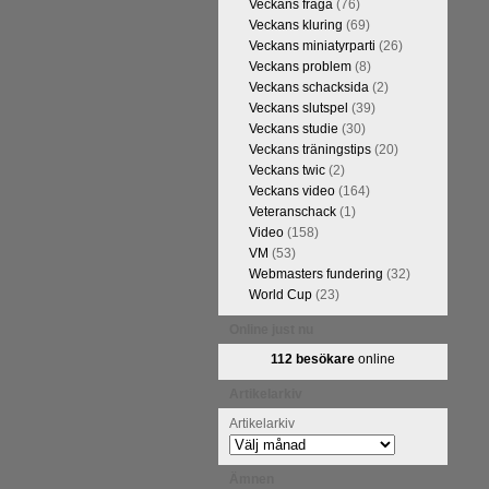
Veckans fråga
(76)
Veckans kluring
(69)
Veckans miniatyrparti
(26)
Veckans problem
(8)
Veckans schacksida
(2)
Veckans slutspel
(39)
Veckans studie
(30)
Veckans träningstips
(20)
Veckans twic
(2)
Veckans video
(164)
Veteranschack
(1)
Video
(158)
VM
(53)
Webmasters fundering
(32)
World Cup
(23)
Online just nu
112 besökare
online
Artikelarkiv
Artikelarkiv
Ämnen