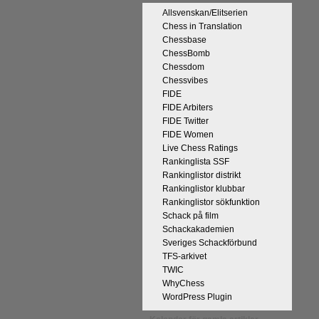
Allsvenskan/Elitserien
Chess in Translation
Chessbase
ChessBomb
Chessdom
Chessvibes
FIDE
FIDE Arbiters
FIDE Twitter
FIDE Women
Live Chess Ratings
Rankinglista SSF
Rankinglistor distrikt
Rankinglistor klubbar
Rankinglistor sökfunktion
Schack på film
Schackakademien
Sveriges Schackförbund
TFS-arkivet
TWIC
WhyChess
WordPress Plugin