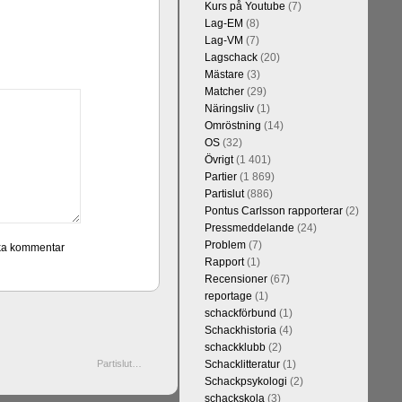
Kurs på Youtube
(7)
Lag-EM
(8)
Lag-VM
(7)
Lagschack
(20)
Mästare
(3)
Matcher
(29)
Näringsliv
(1)
Omröstning
(14)
OS
(32)
Övrigt
(1 401)
Partier
(1 869)
Partislut
(886)
Pontus Carlsson rapporterar
(2)
Pressmeddelande
(24)
Problem
(7)
Rapport
(1)
Recensioner
(67)
reportage
(1)
schackförbund
(1)
Schackhistoria
(4)
schackklubb
(2)
Partislut…
Schacklitteratur
(1)
Schackpsykologi
(2)
schackskola
(3)