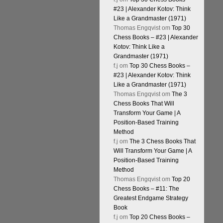
#23 | Alexander Kotov: Think
Like a Grandmaster (1971)
Thomas Engqvist
om
Top 30
Chess Books – #23 | Alexander
Kotov: Think Like a
Grandmaster (1971)
f.j
om
Top 30 Chess Books –
#23 | Alexander Kotov: Think
Like a Grandmaster (1971)
Thomas Engqvist
om
The 3
Chess Books That Will
Transform Your Game | A
Position-Based Training
Method
f.j
om
The 3 Chess Books That
Will Transform Your Game | A
Position-Based Training
Method
Thomas Engqvist
om
Top 20
Chess Books – #11: The
Greatest Endgame Strategy
Book
f.j
om
Top 20 Chess Books –