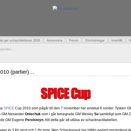
t ger schacklektioner 2026
Annonsera
Forum
Omröstningar
Innehåll
R
/partier)…
010 (partier)…
ga
SPICE
Cup 2010 som pågår till den 7 november har avvekat 6 ronder. Tysken 
en GM Alexander
Onischuk
som i går besegrade GM Wesley
So
samtidigt som GM Z
ande GM Eugene
Perelsteyn
. Allt detta går att utläsa av schacknacktabellen.
gen är 3 för vinst och 1 för remi. Men Schacksnack har hittills endast presenterat de