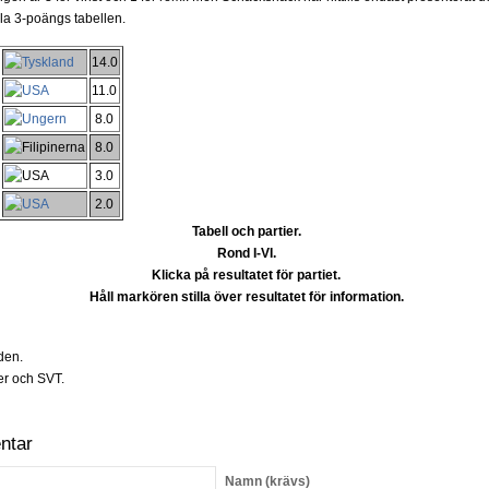
la 3-poängs tabellen.
14.0
11.0
8.0
8.0
3.0
2.0
Tabell och partier.
Rond I-VI.
Klicka på resultatet för partiet.
Håll markören stilla över resultatet för information.
den.
r och SVT.
ntar
Namn
(krävs)