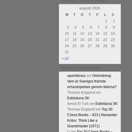
Kalender för gamla artiklar
augusti 2026
M
T
O
T
F
L
S
1
2
3
4
5
6
7
8
9
10
11
12
13
14
15
16
17
18
19
20
21
22
23
24
25
26
27
28
29
30
31
« jul
Senaste kommentarer
openlibrary
om
Omröstning:
Vem är Sveriges främste
schackspelare genom tiderna?
Thomas Engqvist
om
Eskilstuna SK
Ismail El Turk
om
Eskilstuna SK
Thomas Engqvist
om
Top 30
Chess Books – #23 | Alexander
Kotov: Think Like a
Grandmaster (1971)
f.j
om
Top 30 Chess Books –