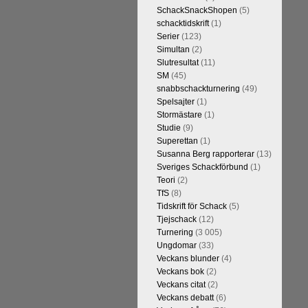
SchackSnackShopen
(5)
schacktidskrift
(1)
Serier
(123)
Simultan
(2)
Slutresultat
(11)
SM
(45)
snabbschackturnering
(49)
Spelsajter
(1)
Stormästare
(1)
Studie
(9)
Superettan
(1)
Susanna Berg rapporterar
(13)
Sveriges Schackförbund
(1)
Teori
(2)
TfS
(8)
Tidskrift för Schack
(5)
Tjejschack
(12)
Turnering
(3 005)
Ungdomar
(33)
Veckans blunder
(4)
Veckans bok
(2)
Veckans citat
(2)
Veckans debatt
(6)