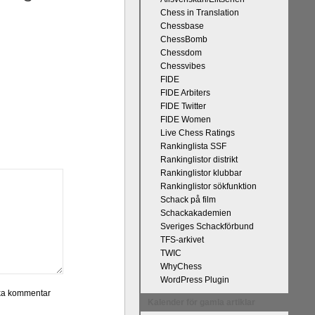
Chess in Translation
Chessbase
ChessBomb
Chessdom
Chessvibes
FIDE
FIDE Arbiters
FIDE Twitter
FIDE Women
Live Chess Ratings
Rankinglista SSF
Rankinglistor distrikt
Rankinglistor klubbar
Rankinglistor sökfunktion
Schack på film
Schackakademien
Sveriges Schackförbund
TFS-arkivet
TWIC
WhyChess
WordPress Plugin
Kalender för gamla artiklar