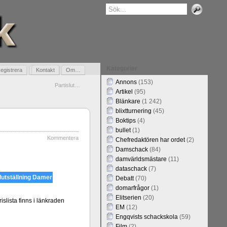
Kategorier
egistrera
Gästbok
Kontakt
Om…
Annons
(153)
Partislut…
Artikel
(95)
Blänkare
(1 242)
blixtturnering
(45)
Boktips
(4)
bullet
(1)
Kommentera
Chefredaktören har ordet
(2)
Damschack
(84)
damvärldsmästare
(11)
dataschack
(7)
lutställning Damer
Debatt
(70)
domarfrågor
(1)
Elitserien
(20)
slista finns i länkraden
EM
(12)
Engqvists schackskola
(59)
Film
(2)