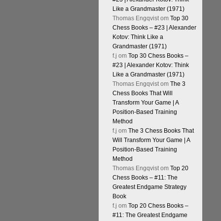
Like a Grandmaster (1971)
Thomas Engqvist
om
Top 30
Chess Books – #23 | Alexander
Kotov: Think Like a
Grandmaster (1971)
f.j
om
Top 30 Chess Books –
#23 | Alexander Kotov: Think
Like a Grandmaster (1971)
Thomas Engqvist
om
The 3
Chess Books That Will
Transform Your Game | A
Position-Based Training
Method
f.j
om
The 3 Chess Books That
Will Transform Your Game | A
Position-Based Training
Method
Thomas Engqvist
om
Top 20
Chess Books – #11: The
Greatest Endgame Strategy
Book
f.j
om
Top 20 Chess Books –
#11: The Greatest Endgame