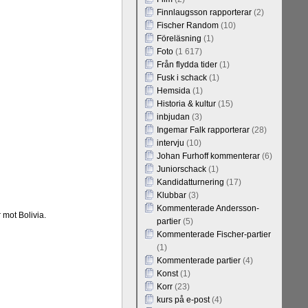
Finnlaugsson rapporterar
(2)
Fischer Random
(10)
Föreläsning
(1)
Foto
(1 617)
Från flydda tider
(1)
Fusk i schack
(1)
Hemsida
(1)
Historia & kultur
(15)
inbjudan
(3)
Ingemar Falk rapporterar
(28)
intervju
(10)
Johan Furhoff kommenterar
(6)
Juniorschack
(1)
Kandidatturnering
(17)
Klubbar
(3)
Kommenterade Andersson-
mot Bolivia.
partier
(5)
Kommenterade Fischer-partier
(1)
Kommenterade partier
(4)
Konst
(1)
Korr
(23)
kurs på e-post
(4)