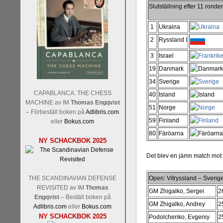
Slutställning efter 11 ronder
1
Ukraina
2
Ryssland I
3
Israel
19
Danmark
34
Sverige
CAPABLANCA: THE CHESS
40
Island
MACHINE av IM
Thomas Engqvist
51
Norge
– Förbeställ boken på
Adlibris.com
59
Finland
eller
Bokus.com
80
Färöarna
NY SCHACKBOK 2025
Det blev en jämn match mot 
THE SCANDINAVIAN DEFENSE
Open: Vitryssland – Sveri
REVISITED av IM
Thomas
GM Zhigalko, Sergei
2
Engqvist
– Beställ boken på
GM Zhigalko, Andrey
2
Adlibris.com
eller
Bokus.com
NY SCHACKBOK 2025
Podolchenko, Evgeniy
2