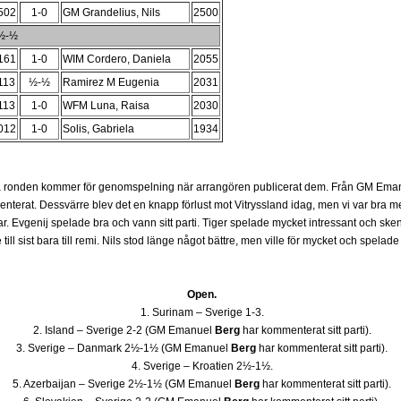
502
1-0
GM Grandelius, Nils
2500
3½-½
161
1-0
WIM Cordero, Daniela
2055
113
½-½
Ramirez M Eugenia
2031
113
1-0
WFM Luna, Raisa
2030
012
1-0
Solis, Gabriela
1934
sta ronden kommer för genomspelning när arrangören publicerat dem. Från GM Eman
enterat. Dessvärre blev det en knapp förlust mot Vitryssland idag, men vi var bra me
r. Evgenij spelade bra och vann sitt parti. Tiger spelade mycket intressant och sken
ll sist bara till remi. Nils stod länge något bättre, men ville för mycket och spelade till
Open.
1. Surinam – Sverige 1-3.
2. Island – Sverige 2-2 (GM Emanuel
Berg
har kommenterat sitt parti).
3. Sverige – Danmark 2½-1½ (GM Emanuel
Berg
har kommenterat sitt parti).
4. Sverige – Kroatien 2½-1½.
5. Azerbaijan – Sverige 2½-1½ (GM Emanuel
Berg
har kommenterat sitt parti).