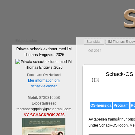
Erbjudanden
Startsidan
IM Thomas Engqvis
Privata schacklektioner med IM
OS 2014
Thomas Engqvist 2026
Schack-OS
okt
Foto: Lars OA Hedlund
03
Mer information om
schacklektioner
Mobil:
0730316558
E-postadress:
OS-hemsida
Program
Ro
thomasengqvist@protonmail.com
NY SCHACKBOK 2026
Av tabellen framgår hur pris
under Schack-OS logon. Me