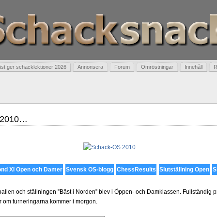
t ger schacklektioner 2026
Annonsera
Forum
Omröstningar
Innehåll
R
 2010…
nd XI
Open
och
Damer
Svensk
OS-blogg
ChessResults
Slutställning Open
S
pallen och ställningen ”Bäst i Norden” blev i Öppen- och Damklassen. Fullständig pri
r om turneringarna kommer i morgon.