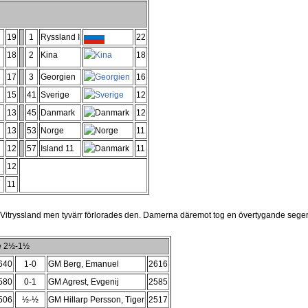
19
1
Ryssland I
22
18
2
Kina
18
17
3
Georgien
16
15
41
Sverige
12
13
45
Danmark
12
13
53
Norge
11
12
57
Island 11
11
12
11
Vitryssland men tyvärr förlorades den. Damerna däremot tog en övertygande seger 
ge 2½-1½
640
1-0
GM Berg, Emanuel
2616
580
0-1
GM Agrest, Evgenij
2585
506
½-½
GM Hillarp Persson, Tiger
2517