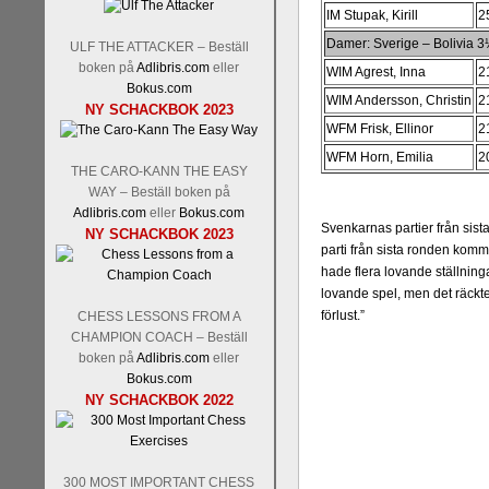
IM Stupak, Kirill
2
Damer: Sverige – Bolivia 
ULF THE ATTACKER – Beställ
boken på
Adlibris.com
eller
WIM Agrest, Inna
2
Bokus.com
WIM Andersson, Christin
2
NY SCHACKBOK 2023
WFM Frisk, Ellinor
2
WFM Horn, Emilia
2
THE CARO-KANN THE EASY
WAY – Beställ boken på
Adlibris.com
eller
Bokus.com
Svenkarnas partier från si
NY SCHACKBOK 2023
parti från sista ronden komm
hade flera lovande ställninga
lovande spel, men det räckte ti
förlust.”
CHESS LESSONS FROM A
CHAMPION COACH – Beställ
boken på
Adlibris.com
eller
Bokus.com
NY SCHACKBOK 2022
300 MOST IMPORTANT CHESS