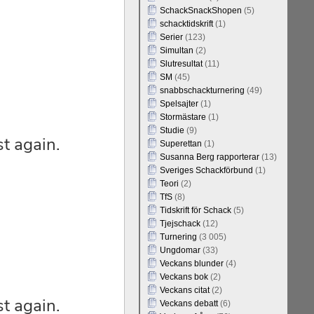
SchackSnackShopen
(5)
schacktidskrift
(1)
Serier
(123)
Simultan
(2)
Slutresultat
(11)
SM
(45)
snabbschackturnering
(49)
Spelsajter
(1)
Stormästare
(1)
Studie
(9)
Superettan
(1)
Susanna Berg rapporterar
(13)
Sveriges Schackförbund
(1)
Teori
(2)
TfS
(8)
Tidskrift för Schack
(5)
Tjejschack
(12)
Turnering
(3 005)
Ungdomar
(33)
Veckans blunder
(4)
Veckans bok
(2)
Veckans citat
(2)
Veckans debatt
(6)