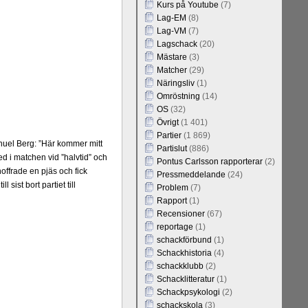
Kurs på Youtube
(7)
Lag-EM
(8)
Lag-VM
(7)
Lagschack
(20)
Mästare
(3)
Matcher
(29)
Näringsliv
(1)
Omröstning
(14)
OS
(32)
Övrigt
(1 401)
Partier
(1 869)
uel Berg: ”Här kommer mitt
Partislut
(886)
d i matchen vid ”halvtid” och
Pontus Carlsson rapporterar
(2)
offrade en pjäs och fick
Pressmeddelande
(24)
 sist bort partiet till
Problem
(7)
Rapport
(1)
Recensioner
(67)
reportage
(1)
schackförbund
(1)
Schackhistoria
(4)
schackklubb
(2)
Schacklitteratur
(1)
Schackpsykologi
(2)
schackskola
(3)