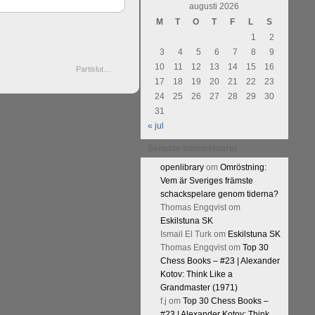
augusti 2026
M
T
O
T
F
L
S
1
2
3
4
5
6
7
8
9
10
11
12
13
14
15
16
Partislut…
17
18
19
20
21
22
23
24
25
26
27
28
29
30
31
« jul
Senaste kommentarer
openlibrary
om
Omröstning:
Vem är Sveriges främste
schackspelare genom tiderna?
Thomas Engqvist
om
Eskilstuna SK
Ismail El Turk
om
Eskilstuna SK
Thomas Engqvist
om
Top 30
Chess Books – #23 | Alexander
Kotov: Think Like a
Grandmaster (1971)
f.j
om
Top 30 Chess Books –
#23 | Alexander Kotov: Think