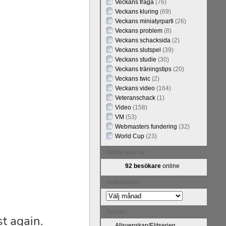
Veckans fråga
(76)
Veckans kluring
(69)
Veckans miniatyrparti
(26)
Veckans problem
(8)
Veckans schacksida
(2)
Veckans slutspel
(39)
Veckans studie
(30)
Veckans träningstips
(20)
Veckans twic
(2)
Veckans video
(164)
Veteranschack
(1)
Video
(158)
VM
(53)
Webmasters fundering
(32)
World Cup
(23)
Online just nu
92 besökare
online
Artikelarkiv
Artikelarkiv
Ämnen
Allsvenskan/Elitserien