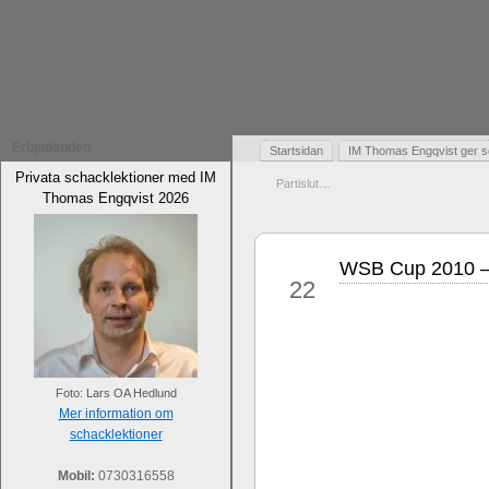
Erbjudanden
Startsidan
IM Thomas Engqvist ger s
Privata schacklektioner med IM
Partislut…
Thomas Engqvist 2026
WSB Cup 2010 – 
sep
22
Foto: Lars OA Hedlund
Mer information om
schacklektioner
Mobil:
0730316558