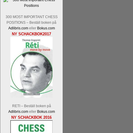
300 MOST IMPORTANT CHESS
POSITIONS – Beställ boken på
Adlibris.com
eller
Bokus.com
NY SCHACKBOK2017
RETI – Beställ boken på
Adlibris.com
eller
Bokus.com
NY SCHACKBOK 2016