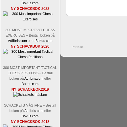
Bokus.com
NY SCHACKBOK 2022
300 MOST IMPORTANT CHESS
EXERCISES – Beställ boken på
Adlibris.com
eller
Bokus.com
NY SCHACKBOK 2020
Partislut…
300 MOST IMPORTANT TACTICAL
CHESS POSITIONS – Beställ
boken på
Adlibris.com
eller
Bokus.com
NY SCHACKBOK2019
SCHACKETS MÄSTARE – Beställ
boken på
Adlibris.com
eller
Bokus.com
NY SCHACKBOK 2018