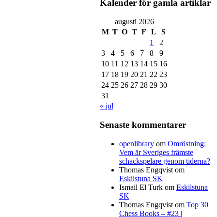
Kalender för gamla artiklar
augusti 2026
M
T
O
T
F
L
S
1
2
3
4
5
6
7
8
9
10
11
12
13
14
15
16
17
18
19
20
21
22
23
24
25
26
27
28
29
30
31
« jul
Senaste kommentarer
openlibrary
om
Omröstning:
Vem är Sveriges främste
schackspelare genom tiderna?
Thomas Engqvist
om
Eskilstuna SK
Ismail El Turk
om
Eskilstuna
SK
Thomas Engqvist
om
Top 30
Chess Books – #23 |