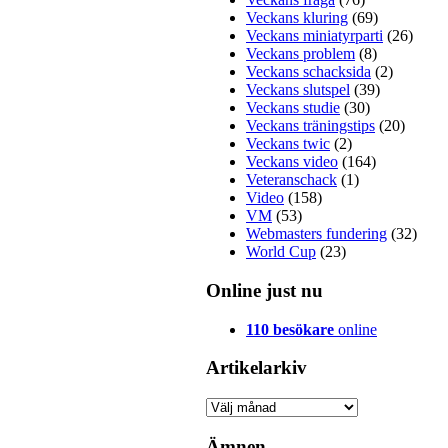
Veckans kluring
(69)
Veckans miniatyrparti
(26)
Veckans problem
(8)
Veckans schacksida
(2)
Veckans slutspel
(39)
Veckans studie
(30)
Veckans träningstips
(20)
Veckans twic
(2)
Veckans video
(164)
Veteranschack
(1)
Video
(158)
VM
(53)
Webmasters fundering
(32)
World Cup
(23)
Online just nu
110 besökare
online
Artikelarkiv
Artikelarkiv
Ämnen