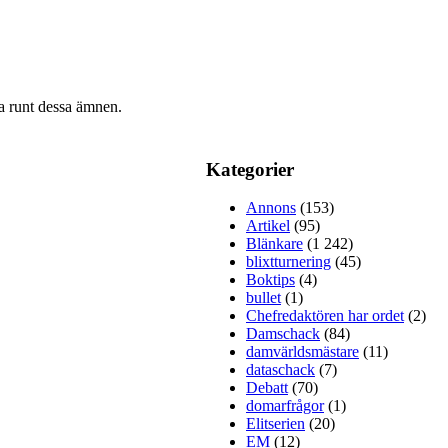
ra runt dessa ämnen.
Kategorier
Annons
(153)
Artikel
(95)
Blänkare
(1 242)
blixtturnering
(45)
Boktips
(4)
bullet
(1)
Chefredaktören har ordet
(2)
Damschack
(84)
damvärldsmästare
(11)
dataschack
(7)
Debatt
(70)
domarfrågor
(1)
Elitserien
(20)
EM
(12)