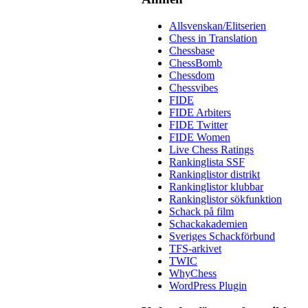
Allsvenskan/Elitserien
Chess in Translation
Chessbase
ChessBomb
Chessdom
Chessvibes
FIDE
FIDE Arbiters
FIDE Twitter
FIDE Women
Live Chess Ratings
Rankinglista SSF
Rankinglistor distrikt
Rankinglistor klubbar
Rankinglistor sökfunktion
Schack på film
Schackakademien
Sveriges Schackförbund
TFS-arkivet
TWIC
WhyChess
WordPress Plugin