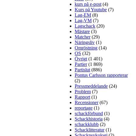
kurs på e-post
(4)
Kurs på Youtube
(7)
Lag-EM
(8)
Lag-VM
(7)
Lagschack
(20)
Mästare
(3)
Matcher
(29)
Näringsliv
(1)
Omröstning
(14)
OS
(32)
Övrigt
(1 401)
Partier
(1 869)
Partislut
(886)
Pontus Carlsson rapporterar
(2)
Pressmeddelande
(24)
Problem
(7)
Rapport
(1)
Recensioner
(67)
reportage
(1)
schackförbund
(1)
Schackhistoria
(4)
schackklubb
(2)
Schacklitteratur
(1)
Schackpsykologi
(2)