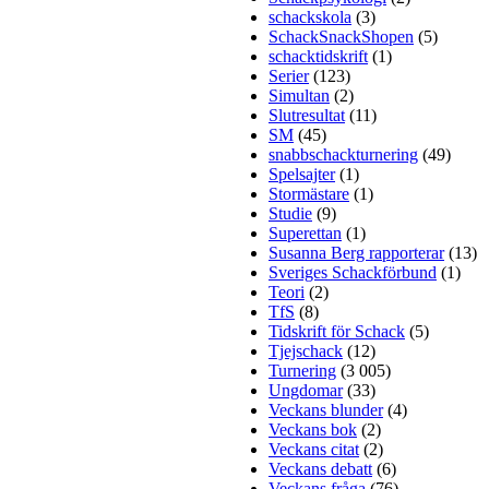
schackskola
(3)
SchackSnackShopen
(5)
schacktidskrift
(1)
Serier
(123)
Simultan
(2)
Slutresultat
(11)
SM
(45)
snabbschackturnering
(49)
Spelsajter
(1)
Stormästare
(1)
Studie
(9)
Superettan
(1)
Susanna Berg rapporterar
(13)
Sveriges Schackförbund
(1)
Teori
(2)
TfS
(8)
Tidskrift för Schack
(5)
Tjejschack
(12)
Turnering
(3 005)
Ungdomar
(33)
Veckans blunder
(4)
Veckans bok
(2)
Veckans citat
(2)
Veckans debatt
(6)
Veckans fråga
(76)