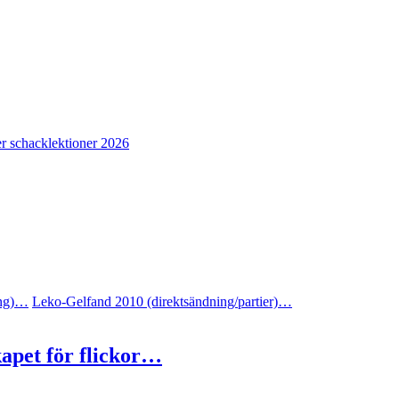
r schacklektioner 2026
ing)…
Leko-Gelfand 2010 (direktsändning/partier)…
apet för flickor…