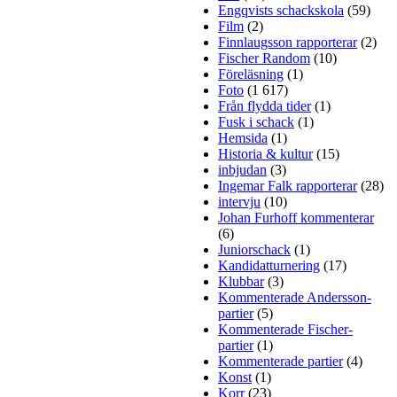
Engqvists schackskola
(59)
Film
(2)
Finnlaugsson rapporterar
(2)
Fischer Random
(10)
Föreläsning
(1)
Foto
(1 617)
Från flydda tider
(1)
Fusk i schack
(1)
Hemsida
(1)
Historia & kultur
(15)
inbjudan
(3)
Ingemar Falk rapporterar
(28)
intervju
(10)
Johan Furhoff kommenterar
(6)
Juniorschack
(1)
Kandidatturnering
(17)
Klubbar
(3)
Kommenterade Andersson-
partier
(5)
Kommenterade Fischer-
partier
(1)
Kommenterade partier
(4)
Konst
(1)
Korr
(23)