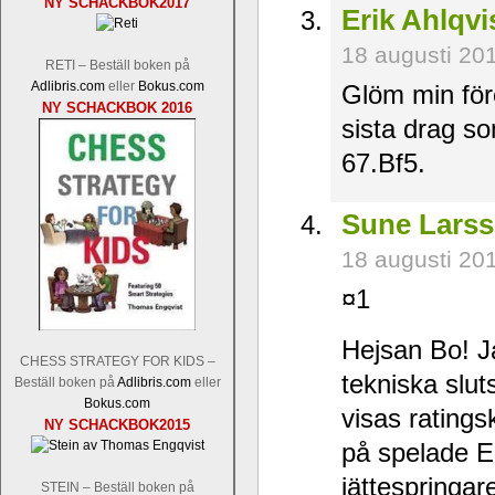
NY SCHACKBOK2017
Erik Ahlqvi
18 augusti 20
RETI – Beställ boken på
Adlibris.com
eller
Bokus.com
Glöm min för
NY SCHACKBOK 2016
sista drag s
67.Bf5.
Sune Lars
18 augusti 20
¤1
Hejsan Bo! Ja
CHESS STRATEGY FOR KIDS –
tekniska slut
Beställ boken på
Adlibris.com
eller
Bokus.com
visas ratingsk
NY SCHACKBOK2015
på spelade E 
jättespringar
STEIN – Beställ boken på