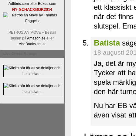
Adlibris.com
eller
Bokus.com
ett klassiskt
NY SCHACKBOK2014
när det finns
slutspel. Em
PETROSIAN MOVE – Beställ
boken på
Amazon.se
eller
Batista
säge
AbeBooks.co.uk
18 augusti 20
Live Chess Ratings
Ja, det är my
Tycker att ha
spela märklig
den här turne
Nu har EB vä
även visat a