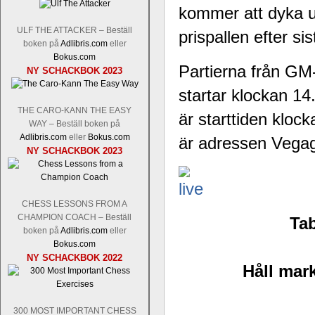
kommer att dyka 
ULF THE ATTACKER – Beställ
prispallen efter s
boken på
Adlibris.com
eller
Bokus.com
Partierna från GM
NY SCHACKBOK 2023
startar klockan 1
THE CARO-KANN THE EASY
är starttiden kloc
WAY – Beställ boken på
Adlibris.com
eller
Bokus.com
är adressen Vegag
NY SCHACKBOK 2023
CHESS LESSONS FROM A
CHAMPION COACH – Beställ
Tab
boken på
Adlibris.com
eller
Bokus.com
NY SCHACKBOK 2022
Håll mark
300 MOST IMPORTANT CHESS