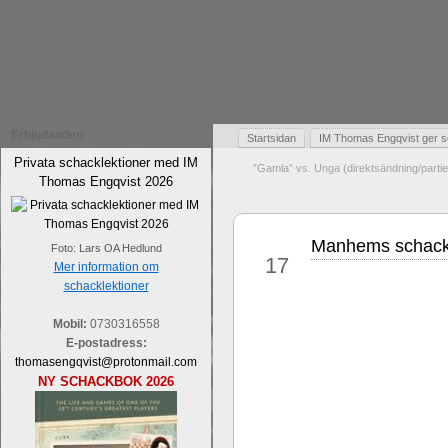
Erbjudanden
Startsidan
IM Thomas Engqvist ger s
Privata schacklektioner med IM
”Gamla” vs. Unga (direktsändning/parti
Thomas Engqvist 2026
Manhems schackv
aug
Foto: Lars OA Hedlund
17
Mer information om
schacklektioner
Mobil:
0730316558
E-postadress:
thomasengqvist@protonmail.com
NY SCHACKBOK 2026