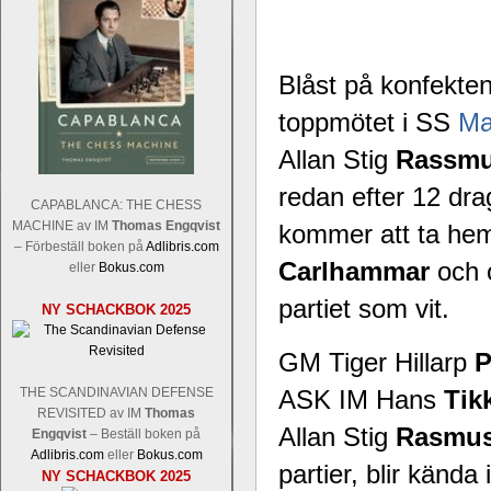
Blåst på konfekten
toppmötet i SS
Ma
Allan Stig
Rassm
redan efter 12 dra
CAPABLANCA: THE CHESS
MACHINE av IM
Thomas Engqvist
kommer att ta he
– Förbeställ boken på
Adlibris.com
Carlhammar
och o
eller
Bokus.com
partiet som vit.
NY SCHACKBOK 2025
GM Tiger Hillarp
P
THE SCANDINAVIAN DEFENSE
ASK IM Hans
Tik
REVISITED av IM
Thomas
Allan Stig
Rasmu
Engqvist
– Beställ boken på
Adlibris.com
eller
Bokus.com
partier, blir känd
NY SCHACKBOK 2025