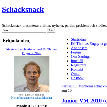
Schacksnack
Schacksnack presenterar artiklar, nyheter, partier, problem och studi
Startsidan
Erbjudanden
IM Thomas Engqvist ge
Annonsera
Privata schacklektioner med IM Thomas
Forum
Engqvist 2026
Omröstningar
Innehåll
Registrera
Kontakt
Om…
Gästbok
Partislut…
Manhems schackve
aug
10
Foto: Lars OA Hedlund
Mer information om schacklektioner
Junior-VM 2010 (
Mobil:
0730316558