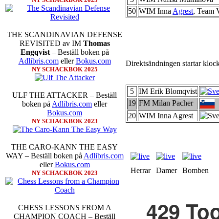
50
WIM Inna
Agrest
, Team 
THE SCANDINAVIAN DEFENSE
REVISITED av IM
Thomas
Engqvist
– Beställ boken på
Adlibris.com
eller
Bokus.com
Direktsändningen startar kloc
NY SCHACKBOK 2025
5
IM Erik Blomqvist
ULF THE ATTACKER – Beställ
19
FM Milan Pacher
boken på
Adlibris.com
eller
Bokus.com
20
WIM Inna Agrest
NY SCHACKBOK 2023
THE CARO-KANN THE EASY
WAY – Beställ boken på
Adlibris.com
eller
Bokus.com
Herrar
Damer
Bomben
NY SCHACKBOK 2023
CHESS LESSONS FROM A
CHAMPION COACH – Beställ