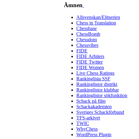
Ämnen
Allsvenskan/Elitserien
Chess in Translation
Chessbase
ChessBomb
Chessdom
Chessvibes
FIDE
FIDE Arbiters
FIDE Twitter
FIDE Women
Live Chess Ratings
Rankinglista SSF
Rankinglistor distrikt
Rankinglistor klubbar
Rankinglistor sökfunktion
Schack på film
Schackakademien
Sveriges Schackförbund
TFS-arkivet
TWIC
WhyChess
WordPress Plugin