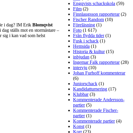
Engqvists schackskola
(59)
Film
(2)
Finnlaugsson rapporterar
(2)
Fischer Random
(10)
de i dag? IM Erik
Blomqvist
Föreläsning
(1)
 i dag ställs mot en stormästare –
Foto
(1 617)
 sig i kan vad som helst
Från flydda tider
(1)
Fusk i schack
(1)
Hemsida
(1)
Historia & kultur
(15)
inbjudan
(3)
Ingemar Falk rapporterar
(28)
intervju
(10)
Johan Furhoff kommenterar
(6)
Juniorschack
(1)
Kandidatturnering
(17)
Klubbar
(3)
Kommenterade Andersson-
partier
(5)
Kommenterade Fischer-
partier
(1)
Kommenterade partier
(4)
Konst
(1)
Korr
(23)