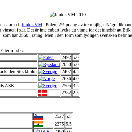
svenskarna i
Junior-VM
i Polen, 2½ poäng av tre möjliga. Något liknan
er vinsten i går. Det är inte enbart lycka att vinna för det innebär att Erik
– som har 2560 i rating. Men i den form som tydligen svensken befinner
Efter rond 6.
2492
5.0
2650
5.0
ockaden Stockholm
2407
4.5
2636
4.0
nds ASK
2505
3.5
2382
2.5
2527
5.5
2275
5.5
2290
5.0