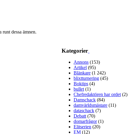
ra runt dessa ämnen.
Kategorier
Annons
(153)
Artikel
(95)
Blänkare
(1 242)
blixtturnering
(45)
Boktips
(4)
bullet
(1)
Chefredaktören har ordet
(2)
Damschack
(84)
damvärldsmästare
(11)
dataschack
(7)
Debatt
(70)
domarfrågor
(1)
Elitserien
(20)
EM
(12)