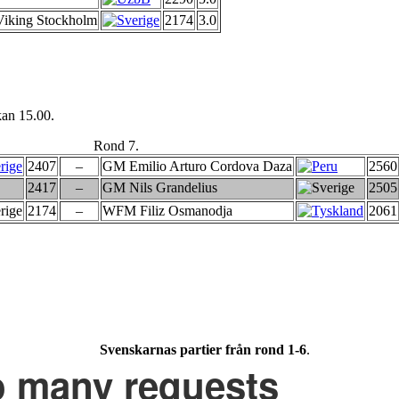
Viking Stockholm
2174
3.0
kan 15.00.
Rond 7.
2407
–
GM Emilio Arturo Cordova Daza
2560
2417
–
GM Nils Grandelius
2505
2174
–
WFM Filiz Osmanodja
2061
Svenskarnas partier från rond 1-6
.