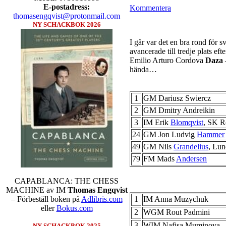
E-postadress:
Kommentera
thomasengqvist@protonmail.com
NY SCHACKBOK 2026
I går var det en bra rond för 
avancerade till tredje plats eft
Emilio Arturo Cordova
Daza
hända…
1
GM Dariusz Swiercz
2
GM Dmitry Andreikin
3
IM Erik
Blomqvist
, SK R
24
GM Jon Ludvig
Hammer
49
GM Nils
Grandelius
, Lu
79
FM Mads
Andersen
CAPABLANCA: THE CHESS
MACHINE av IM
Thomas Engqvist
1
IM Anna Muzychuk
– Förbeställ boken på
Adlibris.com
eller
Bokus.com
2
WGM Rout Padmini
3
WIM Nafisa Muminova
NY SCHACKBOK 2025