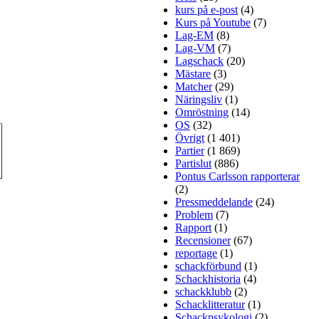
kurs på e-post
(4)
Kurs på Youtube
(7)
Lag-EM
(8)
Lag-VM
(7)
Lagschack
(20)
Mästare
(3)
Matcher
(29)
Näringsliv
(1)
Omröstning
(14)
OS
(32)
Övrigt
(1 401)
Partier
(1 869)
Partislut
(886)
Pontus Carlsson rapporterar
(2)
Pressmeddelande
(24)
Problem
(7)
Rapport
(1)
Recensioner
(67)
reportage
(1)
schackförbund
(1)
Schackhistoria
(4)
schackklubb
(2)
Schacklitteratur
(1)
Schackpsykologi
(2)