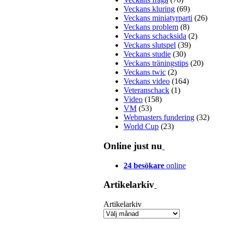
Veckans kluring
(69)
Veckans miniatyrparti
(26)
Veckans problem
(8)
Veckans schacksida
(2)
Veckans slutspel
(39)
Veckans studie
(30)
Veckans träningstips
(20)
Veckans twic
(2)
Veckans video
(164)
Veteranschack
(1)
Video
(158)
VM
(53)
Webmasters fundering
(32)
World Cup
(23)
Online just nu
24 besökare
online
Artikelarkiv
Artikelarkiv