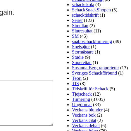
schackskola
(3)
SchackSnackShopen
(5)
schacktidskrift
(1)
Serier
(123)
Simultan
(2)
Slutresultat
(11)
SM
(45)
snabbschackturnering
(49)
Spelsajter
(1)
Stormästare
(1)
Studie
(9)
Superettan
(1)
Susanna Berg rapporterar
(13)
Sveriges Schackförbund
(1)
Teori
(2)
TfS
(8)
Tidskrift för Schack
(5)
Tjejschack
(12)
Turnering
(3 005)
Ungdomar
(33)
Veckans blunder
(4)
Veckans bok
(2)
Veckans citat
(2)
Veckans debatt
(6)
Veckans fråga
(76)