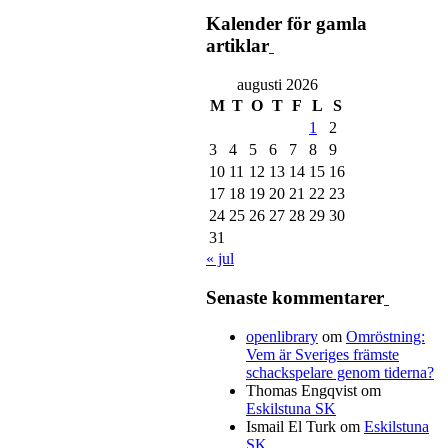
Kalender för gamla
artiklar
augusti 2026
M
T
O
T
F
L
S
1
2
3
4
5
6
7
8
9
10
11
12
13
14
15
16
17
18
19
20
21
22
23
24
25
26
27
28
29
30
31
« jul
Senaste kommentarer
openlibrary
om
Omröstning:
Vem är Sveriges främste
schackspelare genom tiderna?
Thomas Engqvist
om
Eskilstuna SK
Ismail El Turk
om
Eskilstuna
SK