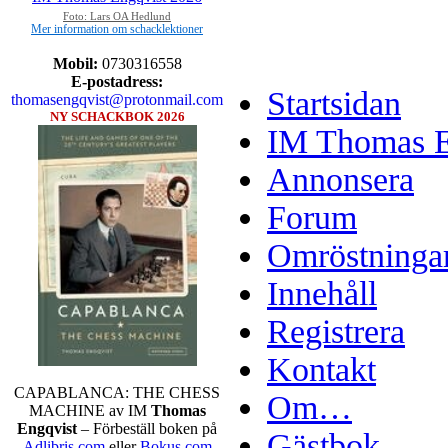
Foto: Lars OA Hedlund
Mer information om schacklektioner
Mobil:
0730316558
E-postadress:
Startsidan
thomasengqvist@protonmail.com
NY SCHACKBOK 2026
IM Thomas En
Annonsera
Forum
Omröstninga
Innehåll
Registrera
Kontakt
CAPABLANCA: THE CHESS
Om…
MACHINE av IM
Thomas
Engqvist
– Förbeställ boken på
Gästbok
Adlibris.com
eller
Bokus.com