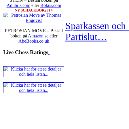
STEIN – Beställ boken på
Adlibris.com
eller
Bokus.com
NY SCHACKBOK2014
Sparkassen och
PETROSIAN MOVE – Beställ
Partislut…
boken på
Amazon.se
eller
AbeBooks.co.uk
Live Chess Ratings