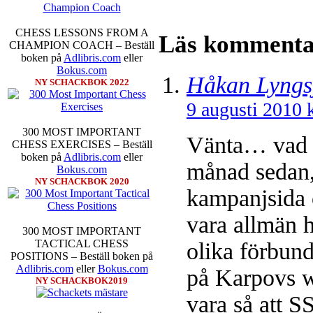
CHESS LESSONS FROM A
Läs kommentar
CHAMPION COACH – Beställ
boken på
Adlibris.com
eller
Bokus.com
Håkan Lyngs
NY SCHACKBOK 2022
9 augusti 2010 
300 MOST IMPORTANT
Vänta… vad är
CHESS EXERCISES – Beställ
boken på
Adlibris.com
eller
månad sedan, 
Bokus.com
NY SCHACKBOK 2020
kampanjsida 
vara allmän 
300 MOST IMPORTANT
TACTICAL CHESS
olika förbun
POSITIONS – Beställ boken på
Adlibris.com
eller
Bokus.com
på Karpovs 
NY SCHACKBOK2019
vara så att S