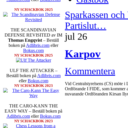
NY SCHACKBOK 2025
Sparkassen och
Partislut…
THE SCANDINAVIAN
jul
26
DEFENSE REVISITED av IM
Thomas Engqvist
– Beställ
boken på
Adlibris.com
eller
Karpov
Bokus.com
NY SCHACKBOK 2025
Kommentera
ULF THE ATTACKER –
Beställ boken på
Adlibris.com
eller
Bokus.com
Vid Centralstyrelsens (CS) möte i Lu
NY SCHACKBOK 2023
Ordförande I FIDE, som kommer at
nuvarande Ordföranden Kirsan Il
THE CARO-KANN THE
EASY WAY – Beställ boken på
Adlibris.com
eller
Bokus.com
NY SCHACKBOK 2023