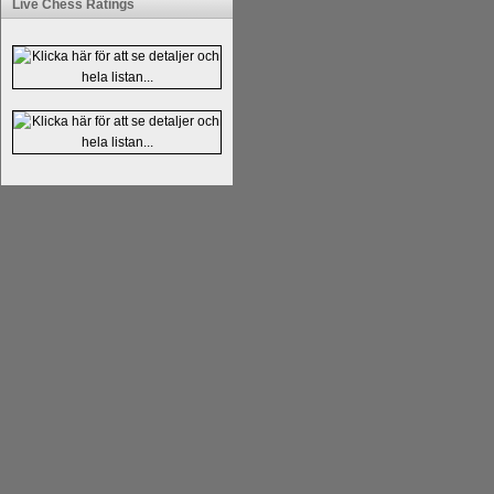
Live Chess Ratings