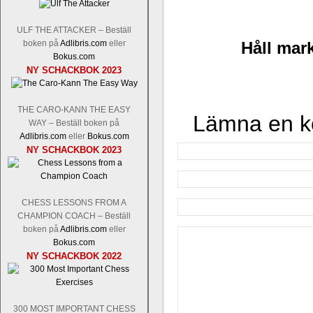
ULF THE ATTACKER – Beställ
boken på
Adlibris.com
eller
Håll mark
Bokus.com
NY SCHACKBOK 2023
THE CARO-KANN THE EASY
Lämna en 
WAY – Beställ boken på
Adlibris.com
eller
Bokus.com
NY SCHACKBOK 2023
CHESS LESSONS FROM A
CHAMPION COACH – Beställ
boken på
Adlibris.com
eller
Bokus.com
NY SCHACKBOK 2022
300 MOST IMPORTANT CHESS