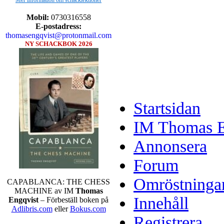
Mer information om schacklektioner
Mobil:
0730316558
E-postadress:
thomasengqvist@protonmail.com
NY SCHACKBOK 2026
Startsidan
IM Thomas En
Annonsera
Forum
Omröstninga
CAPABLANCA: THE CHESS
MACHINE av IM
Thomas
Innehåll
Engqvist
– Förbeställ boken på
Adlibris.com
eller
Bokus.com
Registrera