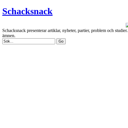
Schacksnack
Schacksnack presenterar artiklar, nyheter, partier, problem och studi
ämnen.