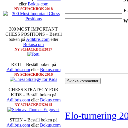
eller
Bokus.com
NY SCHACKBOK 2018
E-
W
300 MOST IMPORTANT
CHESS POSITIONS – Beställ
boken på
Adlibris.com
eller
Bokus.com
NY SCHACKBOK2017
RETI – Beställ boken på
Adlibris.com
eller
Bokus.com
NY SCHACKBOK 2016
CHESS STRATEGY FOR
KIDS – Beställ boken på
Adlibris.com
eller
Bokus.com
NY SCHACKBOK2015
Elo-turnering 
STEIN – Beställ boken på
Adlibris.com
eller
Bokus.com