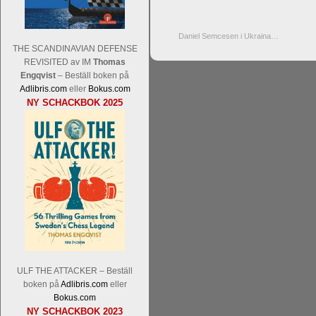
Daniel Semcesen i Ukraina…
THE SCANDINAVIAN DEFENSE
REVISITED av IM
Thomas
Engqvist
– Beställ boken på
Adlibris.com
eller
Bokus.com
NY SCHACKBOK 2025
ULF THE ATTACKER – Beställ
boken på
Adlibris.com
eller
Bokus.com
NY SCHACKBOK 2023