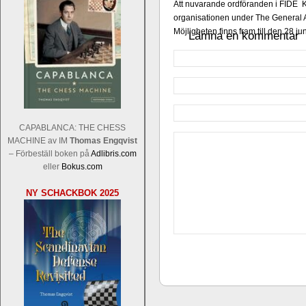
Att nuvarande ordföranden i FIDE 
organisationen under The General A
Möjligheten finns fram till den 28 ju
Lämna en kommentar
CAPABLANCA: THE CHESS
MACHINE av IM
Thomas Engqvist
– Förbeställ boken på
Adlibris.com
eller
Bokus.com
NY SCHACKBOK 2025