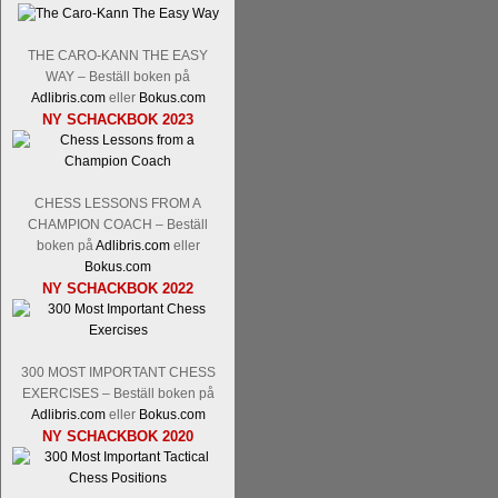
THE CARO-KANN THE EASY
WAY – Beställ boken på
Adlibris.com
eller
Bokus.com
NY SCHACKBOK 2023
CHESS LESSONS FROM A
CHAMPION COACH – Beställ
boken på
Adlibris.com
eller
Bokus.com
NY SCHACKBOK 2022
300 MOST IMPORTANT CHESS
EXERCISES – Beställ boken på
Adlibris.com
eller
Bokus.com
NY SCHACKBOK 2020