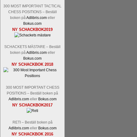
300 MOST IMPORTANT TACTICAL
CHESS POSITIONS – Beställ
boken på
Adlibris.com
eller
Bokus.com
NY SCHACKBOK2019
SCHACKETS MÄSTARE – Beställ
boken på
Adlibris.com
eller
Bokus.com
NY SCHACKBOK 2018
300 MOST IMPORTANT CHESS
POSITIONS – Beställ boken på
Adlibris.com
eller
Bokus.com
NY SCHACKBOK2017
RETI – Beställ boken på
Adlibris.com
eller
Bokus.com
NY SCHACKBOK 2016