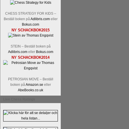
CHESS STRATEGY FOR KIDS –
Beställ boken på
Adlibris.com
eller
Bokus.com
NY SCHACKBOK2015
STEIN – Beställ boken på
Adlibris.com
eller
Bokus.com
NY SCHACKBOK2014
PETROSIAN MOVE – Beställ
boken på
Amazon.se
eller
AbeBooks.co.uk
Live Chess Ratings