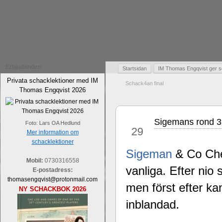
Erbjudanden
Startsidan
IM Thomas Engqvist ger s
Privata schacklektioner med IM
Schack4an final
Thomas Engqvist 2026
Sigemans rond 3 
maj
Foto: Lars OA Hedlund
29
Mer information om
schacklektioner
Sigeman
& Co Ches
Mobil:
0730316558
vanliga. Efter nio 
E-postadress:
thomasengqvist@protonmail.com
men först efter ka
NY SCHACKBOK 2026
inblandad.