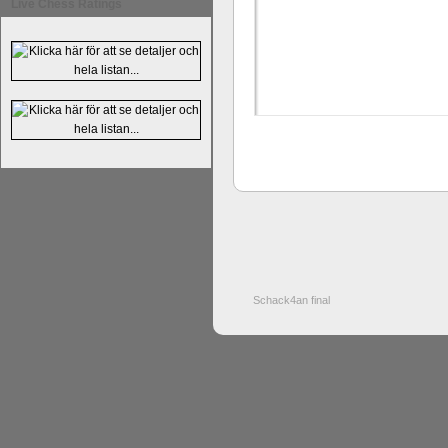
Live Chess Ratings
Schack4an final