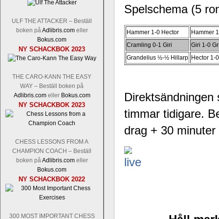
Spelschema (5 rond
ULF THE ATTACKER – Beställ
boken på
Adlibris.com
eller
Hammer 1-0 Hector
Hammer 1
Bokus.com
Cramling 0-1 Giri
Giri 1-0 G
NY SCHACKBOK 2023
Grandelius ½-½ Hillarp
Hector 1-0
THE CARO-KANN THE EASY
WAY – Beställ boken på
Direktsändningen s
Adlibris.com
eller
Bokus.com
NY SCHACKBOK 2023
timmar tidigare. B
drag + 30 minuter 
CHESS LESSONS FROM A
CHAMPION COACH – Beställ
boken på
Adlibris.com
eller
Bokus.com
NY SCHACKBOK 2022
300 MOST IMPORTANT CHESS