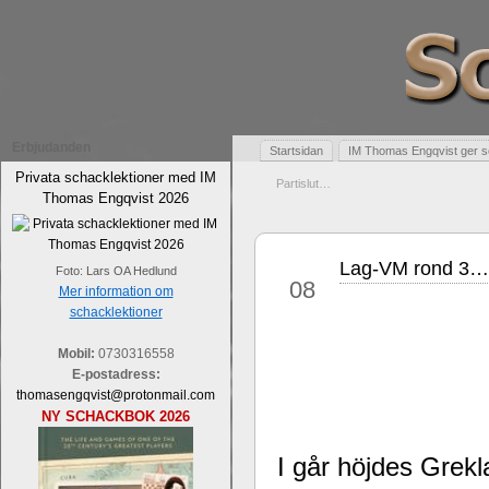
Erbjudanden
Startsidan
IM Thomas Engqvist ger s
Privata schacklektioner med IM
Partislut…
Thomas Engqvist 2026
Lag-VM rond 3…
jan
Foto: Lars OA Hedlund
08
Mer information om
schacklektioner
Mobil:
0730316558
E-postadress:
thomasengqvist@protonmail.com
NY SCHACKBOK 2026
I går höjdes Grekla