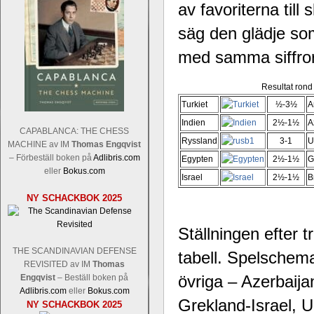
av favoriterna til
säg den glädje som
med samma siffror 
Resultat rond
Turkiet
½-3½
A
Indien
2½-1½
A
CAPABLANCA: THE CHESS
Ryssland
3-1
U
MACHINE av IM
Thomas Engqvist
– Förbeställ boken på
Adlibris.com
Egypten
2½-1½
G
eller
Bokus.com
Israel
2½-1½
B
NY SCHACKBOK 2025
Ställningen efter t
THE SCANDINAVIAN DEFENSE
tabell. Spelschema
REVISITED av IM
Thomas
övriga – Azerbaij
Engqvist
– Beställ boken på
Adlibris.com
eller
Bokus.com
Grekland-Israel, 
NY SCHACKBOK 2025