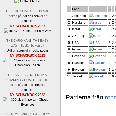
Land
S
+
ULF THE ATTACKER – Beställ
1
Armenien
3
2
boken på
Adlibris.com
eller
Bokus.com
2
Ryssland
3
2
NY SCHACKBOK 2023
3
Israel
3
2
4
Azerbaijan
3
2
THE CARO-KANN THE EASY
5
USA
3
2
WAY – Beställ boken på
6
Indien
3
2
Adlibris.com
eller
Bokus.com
NY SCHACKBOK 2023
7
Grekland
3
1
8
Brasilien
3
1
9
Egypten
3
1
CHESS LESSONS FROM A
10
Turkiet
3
0
CHAMPION COACH – Beställ
boken på
Adlibris.com
eller
Bokus.com
NY SCHACKBOK 2022
Partierna från
ron
300 MOST IMPORTANT CHESS