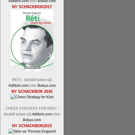
Adlibris.com
eller
Bokus.com
NY SCHACKBOK2017
RETI – Beställ boken på
Adlibris.com
eller
Bokus.com
NY SCHACKBOK 2016
CHESS STRATEGY FOR KIDS –
Beställ boken på
Adlibris.com
eller
Bokus.com
NY SCHACKBOK2015