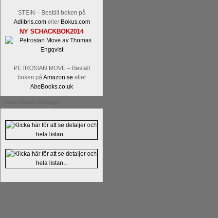
STEIN – Beställ boken på
Adlibris.com
eller
Bokus.com
NY SCHACKBOK2014
PETROSIAN MOVE – Beställ
boken på
Amazon.se
eller
AbeBooks.co.uk
Live Chess Ratings