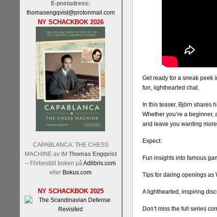
E-postadress:
thomasengqvist@protonmail.com
NY SCHACKBOK 2026
Get ready for a sneak peek i
fun, lighthearted chat.
In this teaser, Björn shares 
Whether you’re a beginner, a 
and leave you wanting more
Expect:
CAPABLANCA: THE CHESS
MACHINE av IM
Thomas Engqvist
Fun insights into famous ga
– Förbeställ boken på
Adlibris.com
eller
Bokus.com
Tips for daring openings as
NY SCHACKBOK 2025
A lighthearted, inspiring disc
Don’t miss the full series co