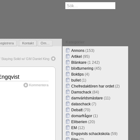
Kategorier
egistrera
Gästbok
Kontakt
Om…
Annons
(153)
Artikel
(95)
Staying Solid w/ GM Daniel King
Blänkare
(1 242)
blixtturnering
(45)
Boktips
(4)
Engqvist
bullet
(1)
Kommentera
Chefredaktören har ordet
(2)
Damschack
(84)
damvärldsmästare
(11)
dataschack
(7)
Debatt
(70)
domarfrågor
(1)
Elitserien
(20)
EM
(12)
Engqvists schackskola
(59)
Film
(2)