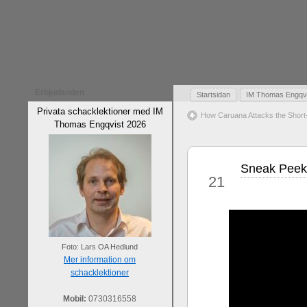
Erbjudanden
Startsidan
IM Thomas Engqvis
Privata schacklektioner med IM
How Caruana Attacks the Short
Thomas Engqvist 2026
Sneak Peek:
sep
21
Foto: Lars OA Hedlund
Mer information om
schacklektioner
Mobil:
0730316558