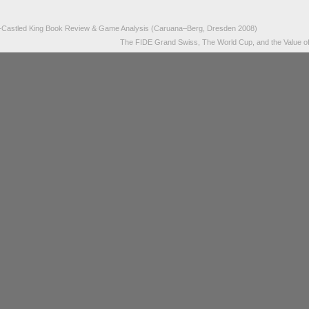
-Castled King Book Review & Game Analysis (Caruana–Berg, Dresden 2008)
The FIDE Grand Swiss, The World Cup, and the Value of 