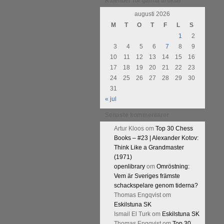
Kalender för gamla artiklar
augusti 2026
M
T
O
T
F
L
S
1
2
3
4
5
6
7
8
9
10
11
12
13
14
15
16
17
18
19
20
21
22
23
24
25
26
27
28
29
30
31
« jul
Senaste kommentarer
Artur Kloos
om
Top 30 Chess
Books – #23 | Alexander Kotov:
Think Like a Grandmaster
(1971)
openlibrary
om
Omröstning:
Vem är Sveriges främste
schackspelare genom tiderna?
Thomas Engqvist
om
Eskilstuna SK
Ismail El Turk
om
Eskilstuna SK
Thomas Engqvist
om
Top 30