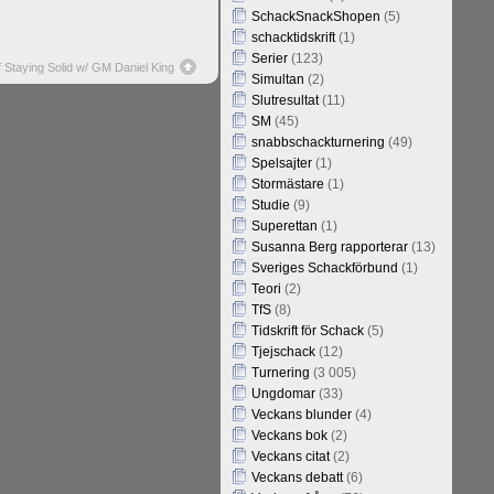
SchackSnackShopen
(5)
schacktidskrift
(1)
Serier
(123)
Staying Solid w/ GM Daniel King
Simultan
(2)
Slutresultat
(11)
SM
(45)
snabbschackturnering
(49)
Spelsajter
(1)
Stormästare
(1)
Studie
(9)
Superettan
(1)
Susanna Berg rapporterar
(13)
Sveriges Schackförbund
(1)
Teori
(2)
TfS
(8)
Tidskrift för Schack
(5)
Tjejschack
(12)
Turnering
(3 005)
Ungdomar
(33)
Veckans blunder
(4)
Veckans bok
(2)
Veckans citat
(2)
Veckans debatt
(6)