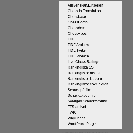
Allsvenskan/Elitserien
Chess in Translation
Chessbase
ChessBomb
Chessdom
Chessvibes
FIDE
FIDE Arbiters
FIDE Twitter
FIDE Women
Live Chess Ratings
Rankinglista SSF
Rankinglistor distrikt
Rankinglistor klubbar
Rankinglistor sökfunktion
Schack på film
Schackakademien
Sveriges Schackförbund
TFS-arkivet
TWIC
WhyChess
WordPress Plugin