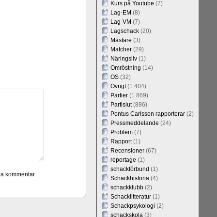
Kurs på Youtube
(7)
Lag-EM
(8)
Lag-VM
(7)
Lagschack
(20)
Mästare
(3)
Matcher
(29)
Näringsliv
(1)
Omröstning
(14)
OS
(32)
Övrigt
(1 404)
Partier
(1 869)
Partislut
(886)
Pontus Carlsson rapporterar
(2)
Pressmeddelande
(24)
Problem
(7)
Rapport
(1)
Recensioner
(67)
reportage
(1)
schackförbund
(1)
Schackhistoria
(4)
schackklubb
(2)
Schacklitteratur
(1)
Schackpsykologi
(2)
schackskola
(3)