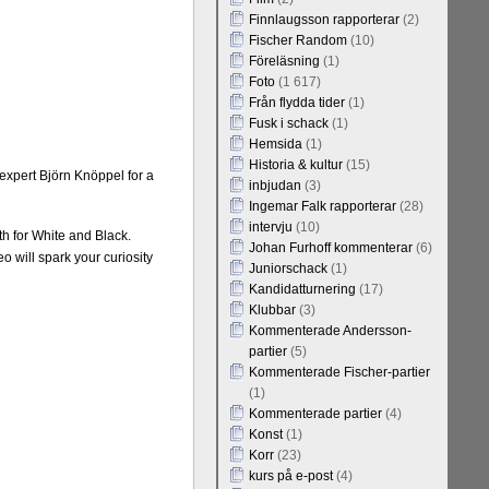
Finnlaugsson rapporterar
(2)
Fischer Random
(10)
Föreläsning
(1)
Foto
(1 617)
Från flydda tider
(1)
Fusk i schack
(1)
Hemsida
(1)
Historia & kultur
(15)
expert Björn Knöppel for a
inbjudan
(3)
Ingemar Falk rapporterar
(28)
intervju
(10)
th for White and Black.
Johan Furhoff kommenterar
(6)
o will spark your curiosity
Juniorschack
(1)
Kandidatturnering
(17)
Klubbar
(3)
Kommenterade Andersson-
partier
(5)
Kommenterade Fischer-partier
(1)
Kommenterade partier
(4)
Konst
(1)
Korr
(23)
kurs på e-post
(4)