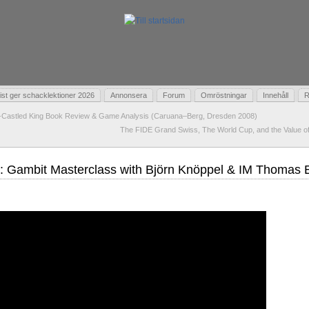
t ger schacklektioner 2026
Annonsera
Forum
Omröstningar
Innehåll
R
-Castled King Book Review & Game Analysis (Caruana–Berg, Dresden 2008)
The FIDE Grand Swiss, The World Cup, and the Value of 
 Gambit Masterclass with Björn Knöppel & IM Thomas 