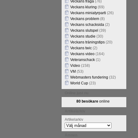
Veckans fråga
(76)
Veckans kluring
(69)
Veckans miniatyrparti
(26)
Veckans problem
(8)
Veckans schacksida
(2)
Veckans slutspel
(39)
Veckans studie
(30)
Veckans träningstips
(20)
Veckans twic
(2)
Veckans video
(164)
Veteranschack
(1)
Video
(158)
VM
(53)
Webmasters fundering
(32)
World Cup
(23)
Online just nu
80 besökare
online
Artikelarkiv
Artikelarkiv
Ämnen