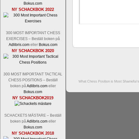
Bokus.com
NY SCHACKBOK 2022
300 MOST IMPORTANT CHESS
EXERCISES – Beställ boken på
Adlibris.com
eller
Bokus.com
NY SCHACKBOK 2020
300 MOST IMPORTANT TACTICAL
CHESS POSITIONS – Beställ
What Chess Position is Most Shameful t
boken på
Adlibris.com
eller
Bokus.com
NY SCHACKBOK2019
SCHACKETS MÄSTARE – Beställ
boken på
Adlibris.com
eller
Bokus.com
NY SCHACKBOK 2018