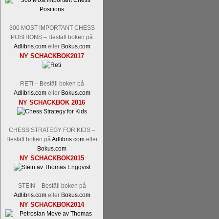
300 MOST IMPORTANT CHESS
POSITIONS – Beställ boken på
Adlibris.com
eller
Bokus.com
NY SCHACKBOK2017
RETI – Beställ boken på
Adlibris.com
eller
Bokus.com
NY SCHACKBOK 2016
CHESS STRATEGY FOR KIDS –
Beställ boken på
Adlibris.com
eller
Bokus.com
NY SCHACKBOK2015
STEIN – Beställ boken på
Adlibris.com
eller
Bokus.com
NY SCHACKBOK2014