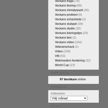
Veckans fråga
(76)
Veckans kluring
(69)
Veckans miniatyrparti
(26)
Veckans problem
(8)
Veckans schacksida
(2)
Veckans slutspel
(39)
Veckans studie
(30)
Veckans träningstips
(20)
Veckans twic
(2)
Veckans video
(164)
Veteranschack
(1)
Video
(158)
VM
(53)
Webmasters fundering
(32)
World Cup
(23)
Online just nu
97 besökare
online
Artikelarkiv
Artikelarkiv
Ämnen