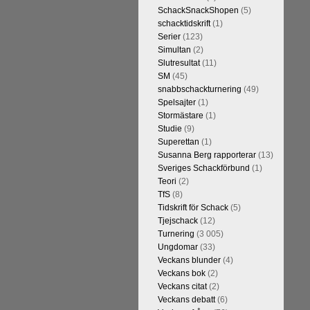
SchackSnackShopen
(5)
schacktidskrift
(1)
Serier
(123)
Simultan
(2)
Slutresultat
(11)
SM
(45)
snabbschackturnering
(49)
Spelsajter
(1)
Stormästare
(1)
Studie
(9)
Superettan
(1)
Susanna Berg rapporterar
(13)
Sveriges Schackförbund
(1)
Teori
(2)
TfS
(8)
Tidskrift för Schack
(5)
Tjejschack
(12)
Turnering
(3 005)
Ungdomar
(33)
Veckans blunder
(4)
Veckans bok
(2)
Veckans citat
(2)
Veckans debatt
(6)