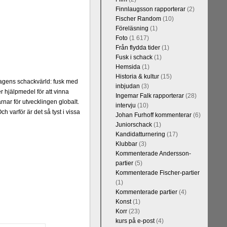
Finnlaugsson rapporterar
(2)
Fischer Random
(10)
Föreläsning
(1)
Foto
(1 617)
Från flydda tider
(1)
Fusk i schack
(1)
Hemsida
(1)
Historia & kultur
(15)
dagens schackvärld: fusk med
inbjudan
(3)
r hjälpmedel för att vinna
Ingemar Falk rapporterar
(28)
nar för utvecklingen globalt.
intervju
(10)
 varför är det så tyst i vissa
Johan Furhoff kommenterar
(6)
Juniorschack
(1)
Kandidatturnering
(17)
Klubbar
(3)
Kommenterade Andersson-
partier
(5)
Kommenterade Fischer-partier
(1)
Kommenterade partier
(4)
Konst
(1)
Korr
(23)
kurs på e-post
(4)