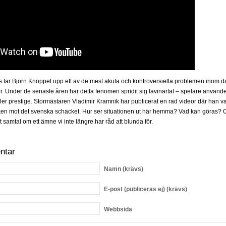
ers tar Björn Knöppel upp ett av de mest akuta och kontroversiella problemen inom 
r. Under de senaste åren har detta fenomen spridit sig lavinartat – spelare använde
er prestige. Stormästaren Vladimir Kramnik har publicerat en rad videor där han var
ken mot det svenska schacket. Hur ser situationen ut här hemma? Vad kan göras? Och
st samtal om ett ämne vi inte längre har råd att blunda för.
ntar
Namn
(krävs)
E-post
(publiceras ej) (krävs)
Webbsida