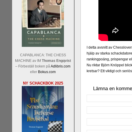
I detta avsnitt av Chesslov
hjälp av starka schackdatore
CAPABLANCA: THE CHESS
rankingpoäng, prispengar ell
MACHINE av IM
Thomas Engqvist
Nu riktar Björn Knöppel blic
– Förbeställ boken på
Adlibris.com
kretsar? Ett viktigt och seriö
eller
Bokus.com
NY SCHACKBOK 2025
Lämna en komme