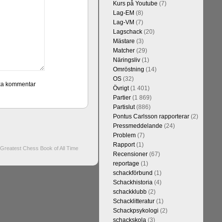
Kurs på Youtube
(7)
Lag-EM
(8)
Lag-VM
(7)
Lagschack
(20)
Mästare
(3)
Matcher
(29)
Näringsliv
(1)
Omröstning
(14)
OS
(32)
Övrigt
(1 401)
Partier
(1 869)
Partislut
(886)
Pontus Carlsson rapporterar
(2)
Pressmeddelande
(24)
Problem
(7)
Rapport
(1)
Greatest Chess Book of All Time
Recensioner
(67)
reportage
(1)
schackförbund
(1)
Schackhistoria
(4)
schackklubb
(2)
Schacklitteratur
(1)
Schackpsykologi
(2)
schackskola
(3)