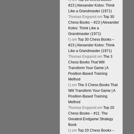
#23 | Alexander Kotov: Think
Like a Grandmaster (1971)
Thomas Engqvist
om
Top 30
Chess Books – #23 | Alexander
Kotov: Think Like a
Grandmaster (1971)
f.j
om
Top 30 Chess Books –
#23 | Alexander Kotov: Think
Like a Grandmaster (1971)
Thomas Engqvist
om
The 3
Chess Books That Will
Transform Your Game | A
Position-Based Training
Method
f.j
om
The 3 Chess Books That
Will Transform Your Game | A
Position-Based Training
Method
Thomas Engqvist
om
Top 20
Chess Books – #11: The
Greatest Endgame Strategy
Book
f.j
om
Top 20 Chess Books –