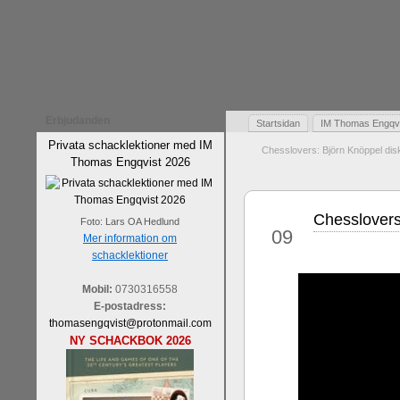
Erbjudanden
Startsidan
IM Thomas Engqvis
Privata schacklektioner med IM
Chesslovers: Björn Knöppel dis
Thomas Engqvist 2026
Chesslovers:
aug
Foto: Lars OA Hedlund
09
Mer information om
schacklektioner
Mobil:
0730316558
E-postadress:
thomasengqvist@protonmail.com
NY SCHACKBOK 2026