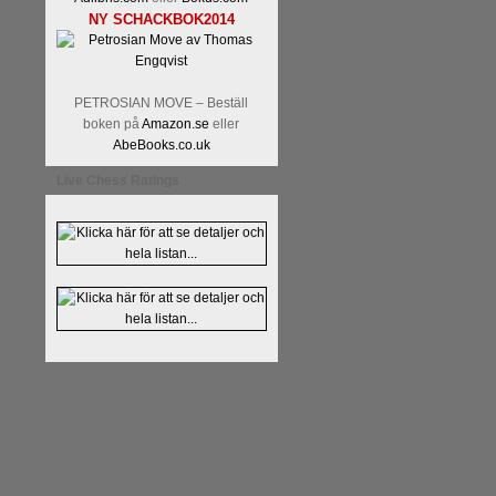
NY SCHACKBOK2014
PETROSIAN MOVE – Beställ
boken på
Amazon.se
eller
AbeBooks.co.uk
Live Chess Ratings