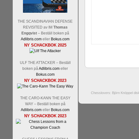
THE SCANDINAVIAN DEFENSE
REVISITED av IM
Thomas
Engqvist
– Beställ boken på
Adlibris.com
eller
Bokus.com
NY SCHACKBOK 2025
ULF THE ATTACKER – Beställ
boken på
Adlibris.com
eller
Bokus.com
NY SCHACKBOK 2023
Chesslovers: Björn Knöppel dis
THE CARO-KANN THE EASY
WAY – Beställ boken på
Adlibris.com
eller
Bokus.com
NY SCHACKBOK 2023