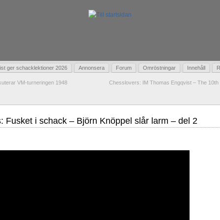
t ger schacklektioner 2026
Annonsera
Forum
Omröstningar
Innehåll
R
kuterar VM-turneringen 1948
Chesslovers: IM Thomas Engqvist – The 10th 
 Fusket i schack – Björn Knöppel slår larm – del 2