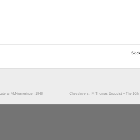
kuterar VM-turneringen 1948
Chesslovers: IM Thomas Engqvist – The 10th 