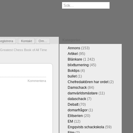
Kategorier
egistrera
Gästbok
Kontakt
Om…
Annons
(153)
Greatest Chess Book of All Time
Artikel
(95)
Blänkare
(1 242)
blixtturnering
(45)
Boktips
(4)
bullet
(1)
Kommentera
Chefredaktören har ordet
(2)
Damschack
(84)
damvärldsmästare
(11)
dataschack
(7)
Debatt
(70)
domarfrågor
(1)
Elitserien
(20)
EM
(12)
Engqvists schackskola
(59)
Film
(2)