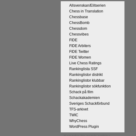
Allsvenskan/Elitserien
Chess in Translation
Chessbase
ChessBomb
Chessdom
Chessvibes
FIDE
FIDE Arbiters
FIDE Twitter
FIDE Women
Live Chess Ratings
Rankinglista SSF
Rankinglistor distrikt
Rankinglistor klubbar
Rankinglistor sökfunktion
Schack på film
Schackakademien
Sveriges Schackförbund
TFS-arkivet
TWIC
WhyChess
WordPress Plugin