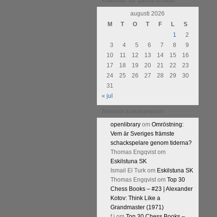
Kalender för gamla artiklar
augusti 2026
M
T
O
T
F
L
S
1
2
3
4
5
6
7
8
9
10
11
12
13
14
15
16
17
18
19
20
21
22
23
24
25
26
27
28
29
30
31
« jul
Senaste kommentarer
openlibrary
om
Omröstning:
Vem är Sveriges främste
schackspelare genom tiderna?
Thomas Engqvist
om
Eskilstuna SK
Ismail El Turk
om
Eskilstuna SK
Thomas Engqvist
om
Top 30
Chess Books – #23 | Alexander
Kotov: Think Like a
Grandmaster (1971)
f.j
om
Top 30 Chess Books –