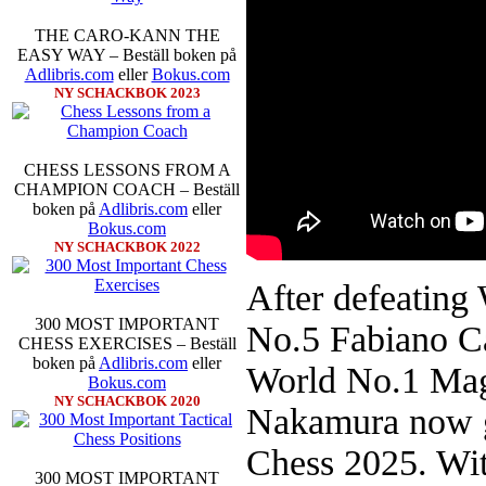
THE CARO-KANN THE
EASY WAY – Beställ boken på
Adlibris.com
eller
Bokus.com
NY SCHACKBOK 2023
CHESS LESSONS FROM A
CHAMPION COACH – Beställ
boken på
Adlibris.com
eller
Bokus.com
NY SCHACKBOK 2022
After defeatin
300 MOST IMPORTANT
No.5 Fabiano Ca
CHESS EXERCISES – Beställ
boken på
Adlibris.com
eller
World No.1 Mag
Bokus.com
NY SCHACKBOK 2020
Nakamura now g
Chess 2025. With
300 MOST IMPORTANT