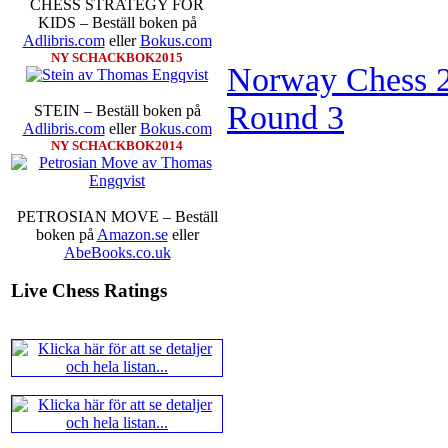
CHESS STRATEGY FOR
KIDS – Beställ boken på
Adlibris.com
eller
Bokus.com
NY SCHACKBOK2015
Norway Chess 
Round 3
STEIN – Beställ boken på
Adlibris.com
eller
Bokus.com
NY SCHACKBOK2014
PETROSIAN MOVE – Beställ
boken på
Amazon.se
eller
AbeBooks.co.uk
Live Chess Ratings