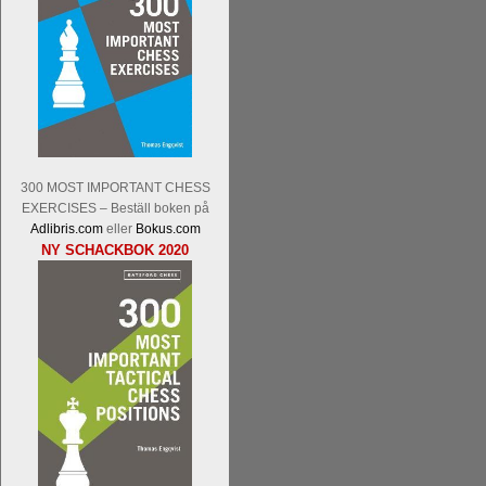
300 MOST IMPORTANT CHESS
EXERCISES – Beställ boken på
Adlibris.com
eller
Bokus.com
NY SCHACKBOK 2020