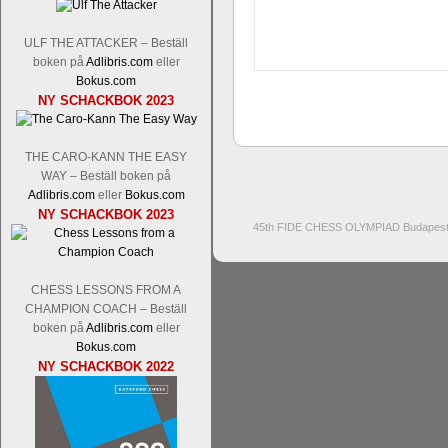
ULF THE ATTACKER – Beställ
boken på
Adlibris.com
eller
Bokus.com
NY SCHACKBOK 2023
THE CARO-KANN THE EASY
WAY – Beställ boken på
Adlibris.com
eller
Bokus.com
NY SCHACKBOK 2023
45th FIDE CHESS OLYMPIAD Budapest
CHESS LESSONS FROM A
CHAMPION COACH – Beställ
boken på
Adlibris.com
eller
Bokus.com
NY SCHACKBOK 2022