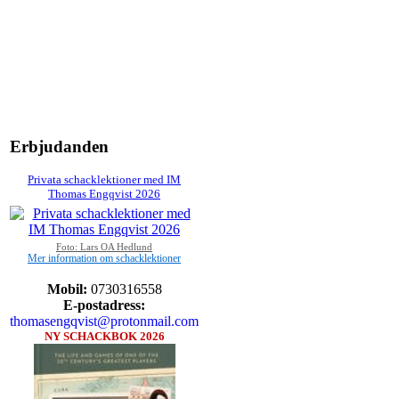
Erbjudanden
Privata schacklektioner med IM
Thomas Engqvist 2026
Foto: Lars OA Hedlund
Mer information om schacklektioner
Mobil:
0730316558
E-postadress:
thomasengqvist@protonmail.com
NY SCHACKBOK 2026