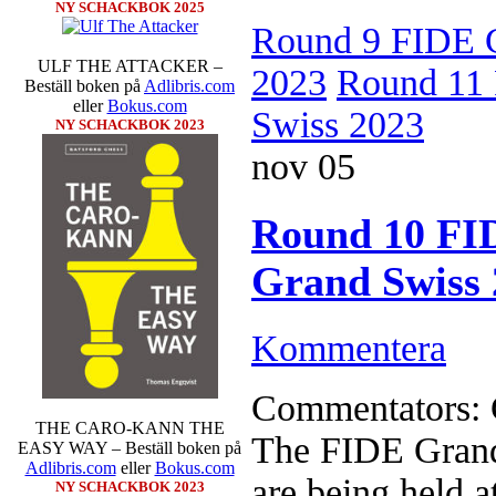
NY SCHACKBOK 2025
Round 9 FIDE 
ULF THE ATTACKER –
2023
Round 11 
Beställ boken på
Adlibris.com
eller
Bokus.com
Swiss 2023
NY SCHACKBOK 2023
nov
05
Round 10 FI
Grand Swiss 
Kommentera
Commentators:
THE CARO-KANN THE
The FIDE Grand
EASY WAY – Beställ boken på
Adlibris.com
eller
Bokus.com
are being held a
NY SCHACKBOK 2023