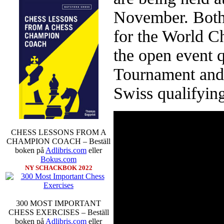
November. Both 
for the World Ch
the open event 
Tournament and 
Swiss qualifyin
CHESS LESSONS FROM A
CHAMPION COACH – Beställ
boken på
Adlibris.com
eller
Bokus.com
NY SCHACKBOK 2022
300 MOST IMPORTANT
CHESS EXERCISES – Beställ
boken på
Adlibris.com
eller