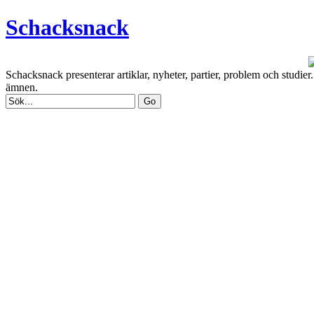
Schacksnack
Schacksnack presenterar artiklar, nyheter, partier, problem och studi
ämnen.