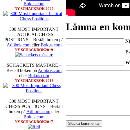
Bokus.com
NY SCHACKBOK 2020
Lämna en ko
300 MOST IMPORTANT
TACTICAL CHESS
POSITIONS – Beställ boken på
N
Adlibris.com
eller
Bokus.com
NY SCHACKBOK2019
E-
W
SCHACKETS MÄSTARE –
Beställ boken på
Adlibris.com
eller
Bokus.com
NY SCHACKBOK 2018
300 MOST IMPORTANT
CHESS POSITIONS – Beställ
boken på
Adlibris.com
eller
Bokus.com
NY SCHACKBOK2017