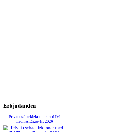
Erbjudanden
Privata schacklektioner med IM
Thomas Engqvist 2026