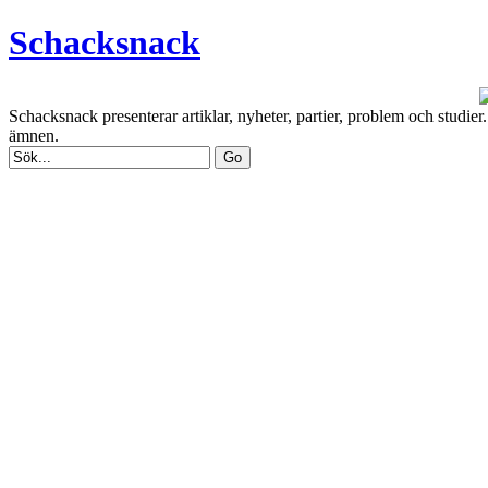
Schacksnack
Schacksnack presenterar artiklar, nyheter, partier, problem och studi
ämnen.