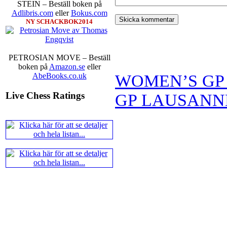
STEIN – Beställ boken på
Adlibris.com
eller
Bokus.com
NY SCHACKBOK2014
PETROSIAN MOVE – Beställ
boken på
Amazon.se
eller
WOMEN’S GP 
AbeBooks.co.uk
Live Chess Ratings
GP LAUSANNE 