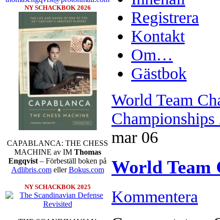
NY SCHACKBOK 2026
Registrera
Kontakt
Om…
Gästbok
World Team Cha
Championships 
mar
06
CAPABLANCA: THE CHESS
MACHINE av IM
Thomas
Engqvist
– Förbeställ boken på
World Team 
Adlibris.com
eller
Bokus.com
NY SCHACKBOK 2025
Kommentera