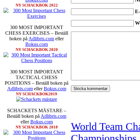
NY SCHACKBOK 2022
E-
W
300 MOST IMPORTANT
CHESS EXERCISES – Beställ
boken på
Adlibris.com
eller
Bokus.com
NY SCHACKBOK 2020
300 MOST IMPORTANT
TACTICAL CHESS
POSITIONS – Beställ boken på
Adlibris.com
eller
Bokus.com
NY SCHACKBOK2019
SCHACKETS MÄSTARE –
Beställ boken på
Adlibris.com
eller
Bokus.com
World Team Cha
NY SCHACKBOK 2018
Championships 