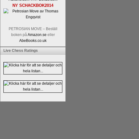
NY SCHACKBOK2014
PETROSIAN MOVE – Beställ
boken på
Amazon.se
eller
AbeBooks.co.uk
Live Chess Ratings