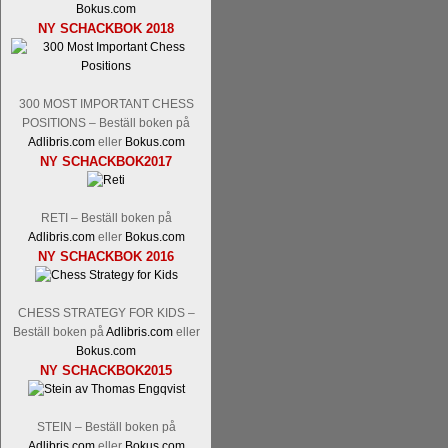
Bokus.com
NY SCHACKBOK 2018
300 MOST IMPORTANT CHESS
POSITIONS – Beställ boken på
Adlibris.com
eller
Bokus.com
NY SCHACKBOK2017
RETI – Beställ boken på
Adlibris.com
eller
Bokus.com
NY SCHACKBOK 2016
CHESS STRATEGY FOR KIDS –
Beställ boken på
Adlibris.com
eller
Bokus.com
NY SCHACKBOK2015
STEIN – Beställ boken på
Adlibris.com
eller
Bokus.com