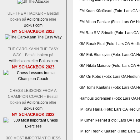
FM Jung Min Seo (Foto: Lars OA He
FM Kaan Kücüksari (Foto: Lars OA 
ULF THE ATTACKER – Beställ
boken på
Adlibris.com
eller
FM Milton Pantzar (Foto: Lars OA H
Bokus.com
NY SCHACKBOK 2023
FM Rao S.V. Srinath (Foto: Lars OA
GM Burak Firat (Foto: Lars OA Hedl
THE CARO-KANN THE EASY
GM Erik Blomqvist (Foto: Lars OA H
WAY – Beställ boken på
Adlibris.com
eller
Bokus.com
GM Nikita Maiorov (Foto: Lars OA 
NY SCHACKBOK 2023
GM Ori Kobo (Foto: Lars OA Hedlun
GM Toms Kantans (Foto: Lars OA H
CHESS LESSONS FROM A
CHAMPION COACH – Beställ
Hampus Sörensen (Foto: Lars OA H
boken på
Adlibris.com
eller
Bokus.com
IM Ravi Haria (Foto: Lars OA Hedlu
NY SCHACKBOK 2022
IM Omer Reshef (Foto: Lars OA Hed
IM Tor Fredrik Kaasen (Foto: Lars 
300 MOST IMPORTANT CHESS