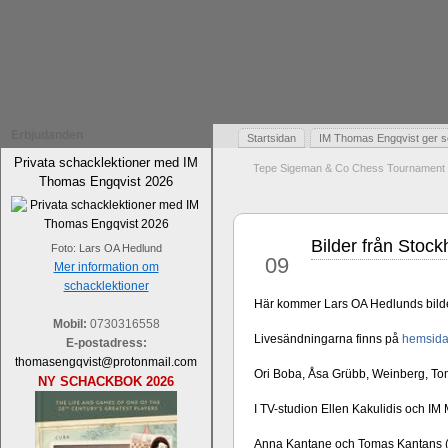
Erbjudanden
Startsidan
IM Thomas Engqvist ger s
Privata schacklektioner med IM
Tepe Sigeman & Co Chess Tournament 
Thomas Engqvist 2026
Bilder från Stoc
maj
Foto: Lars OA Hedlund
09
Mer information om
schacklektioner
Här kommer Lars OA Hedlunds bilde
Mobil:
0730316558
Livesändningarna finns på
hemsida
E-postadress:
thomasengqvist@protonmail.com
Ori Boba, Åsa Grübb, Weinberg, To
NY SCHACKBOK 2026
I TV-studion Ellen Kakulidis och IM
Anna Kantane och Tomas Kantans (