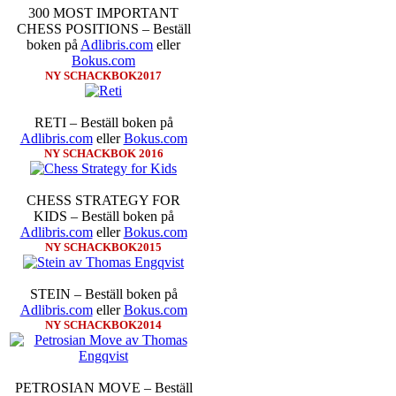
300 MOST IMPORTANT
CHESS POSITIONS – Beställ
boken på
Adlibris.com
eller
Bokus.com
NY SCHACKBOK2017
RETI – Beställ boken på
Adlibris.com
eller
Bokus.com
NY SCHACKBOK 2016
CHESS STRATEGY FOR
KIDS – Beställ boken på
Adlibris.com
eller
Bokus.com
NY SCHACKBOK2015
STEIN – Beställ boken på
Adlibris.com
eller
Bokus.com
NY SCHACKBOK2014
PETROSIAN MOVE – Beställ