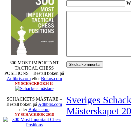
W
300 MOST IMPORTANT
TACTICAL CHESS
POSITIONS – Beställ boken på
Adlibris.com
eller
Bokus.com
NY SCHACKBOK2019
Sveriges Schack
SCHACKETS MÄSTARE –
Beställ boken på
Adlibris.com
Mästerskapet 2
eller
Bokus.com
NY SCHACKBOK 2018