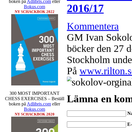
boken på
Adlibris.com
eller
2016/17
Bokus.com
NY SCHACKBOK 2022
Kommentera
GM Ivan Sokolov
böcker den 27 d
Stockholm unde
På
www.rilton.s
300 MOST IMPORTANT
Lämna en ko
CHESS EXERCISES – Beställ
boken på
Adlibris.com
eller
Bokus.com
N
NY SCHACKBOK 2020
E-