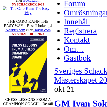
eller
Bokus.com
Forum
NY SCHACKBOK 2023
Omröstninga
Innehåll
THE CARO-KANN THE
EASY WAY – Beställ boken på
Registrera
Adlibris.com
eller
Bokus.com
NY SCHACKBOK 2023
Kontakt
Om…
Gästbok
Sveriges Schack
Mästerskapet 2
okt
21
CHESS LESSONS FROM A
GM Ivan Soko
CHAMPION COACH – Beställ