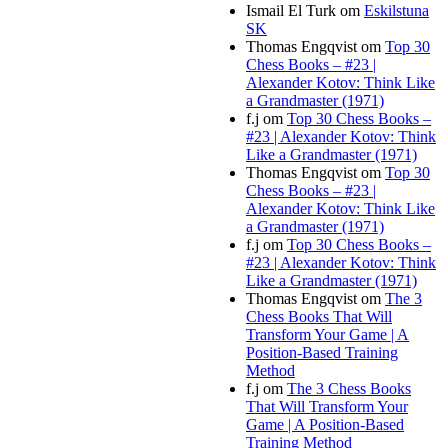
Ismail El Turk
om
Eskilstuna
SK
Thomas Engqvist
om
Top 30
Chess Books – #23 |
Alexander Kotov: Think Like
a Grandmaster (1971)
f.j
om
Top 30 Chess Books –
#23 | Alexander Kotov: Think
Like a Grandmaster (1971)
Thomas Engqvist
om
Top 30
Chess Books – #23 |
Alexander Kotov: Think Like
a Grandmaster (1971)
f.j
om
Top 30 Chess Books –
#23 | Alexander Kotov: Think
Like a Grandmaster (1971)
Thomas Engqvist
om
The 3
Chess Books That Will
Transform Your Game | A
Position-Based Training
Method
f.j
om
The 3 Chess Books
That Will Transform Your
Game | A Position-Based
Training Method