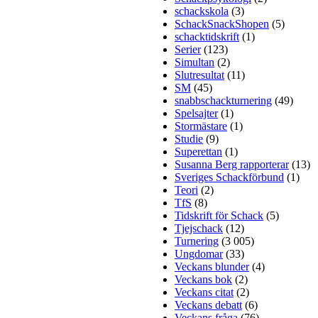
schackskola
(3)
SchackSnackShopen
(5)
schacktidskrift
(1)
Serier
(123)
Simultan
(2)
Slutresultat
(11)
SM
(45)
snabbschackturnering
(49)
Spelsajter
(1)
Stormästare
(1)
Studie
(9)
Superettan
(1)
Susanna Berg rapporterar
(13)
Sveriges Schackförbund
(1)
Teori
(2)
TfS
(8)
Tidskrift för Schack
(5)
Tjejschack
(12)
Turnering
(3 005)
Ungdomar
(33)
Veckans blunder
(4)
Veckans bok
(2)
Veckans citat
(2)
Veckans debatt
(6)
Veckans fråga
(76)