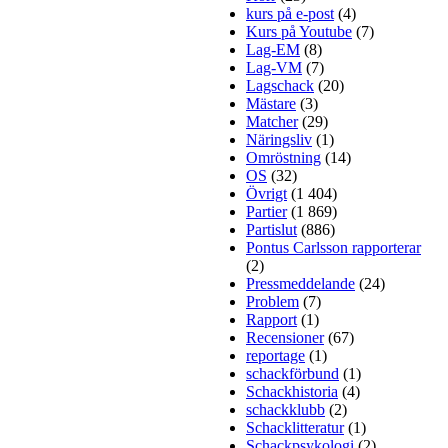
kurs på e-post
(4)
Kurs på Youtube
(7)
Lag-EM
(8)
Lag-VM
(7)
Lagschack
(20)
Mästare
(3)
Matcher
(29)
Näringsliv
(1)
Omröstning
(14)
OS
(32)
Övrigt
(1 404)
Partier
(1 869)
Partislut
(886)
Pontus Carlsson rapporterar
(2)
Pressmeddelande
(24)
Problem
(7)
Rapport
(1)
Recensioner
(67)
reportage
(1)
schackförbund
(1)
Schackhistoria
(4)
schackklubb
(2)
Schacklitteratur
(1)
Schackpsykologi
(2)