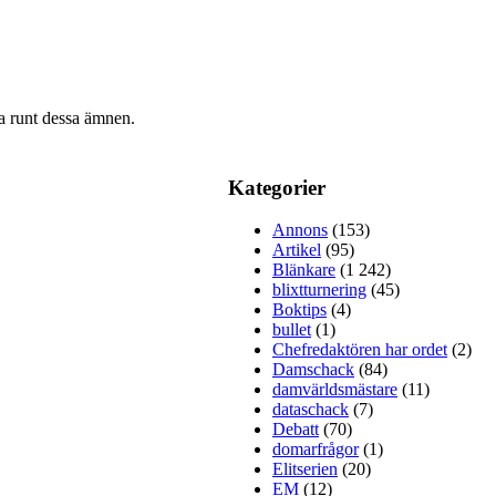
ra runt dessa ämnen.
Kategorier
Annons
(153)
Artikel
(95)
Blänkare
(1 242)
blixtturnering
(45)
Boktips
(4)
bullet
(1)
Chefredaktören har ordet
(2)
Damschack
(84)
damvärldsmästare
(11)
dataschack
(7)
Debatt
(70)
domarfrågor
(1)
Elitserien
(20)
EM
(12)