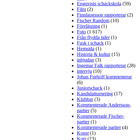
Engqvists schackskola
(59)
Film
(2)
Finnlaugsson rapporterar
(2)
Fischer Random
(10)
Föreläsning
(1)
Foto
(1 617)
Från flydda tider
(1)
Fusk i schack
(1)
Hemsida
(1)
Historia & kultur
(15)
inbjudan
(3)
Ingemar Falk rapporterar
(28)
intervju
(10)
Johan Furhoff kommenterar
(6)
Juniorschack
(1)
Kandidatturnering
(17)
Klubbar
(3)
Kommenterade Andersson-
partier
(5)
Kommenterade Fischer-
partier
(1)
Kommenterade partier
(4)
Konst
(1)
Korr
(23)