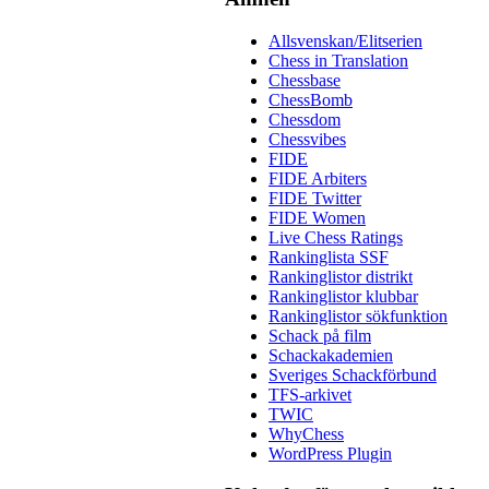
Allsvenskan/Elitserien
Chess in Translation
Chessbase
ChessBomb
Chessdom
Chessvibes
FIDE
FIDE Arbiters
FIDE Twitter
FIDE Women
Live Chess Ratings
Rankinglista SSF
Rankinglistor distrikt
Rankinglistor klubbar
Rankinglistor sökfunktion
Schack på film
Schackakademien
Sveriges Schackförbund
TFS-arkivet
TWIC
WhyChess
WordPress Plugin