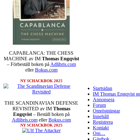
CAPABLANCA: THE CHESS
MACHINE av IM
Thomas Engqvist
– Förbeställ boken på
Adlibris.com
eller
Bokus.com
NY SCHACKBOK 2025
Startsidan
IM Thomas Engqvist ge
Annonsera
THE SCANDINAVIAN DEFENSE
Forum
REVISITED av IM
Thomas
Omröstningar
Engqvist
– Beställ boken på
Innehåll
Adlibris.com
eller
Bokus.com
Registrera
NY SCHACKBOK 2025
Kontakt
Om…
Gästbok