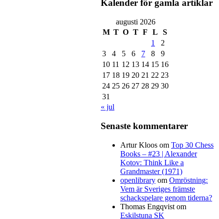
Kalender för gamla artiklar
augusti 2026
M
T
O
T
F
L
S
1
2
3
4
5
6
7
8
9
10
11
12
13
14
15
16
17
18
19
20
21
22
23
24
25
26
27
28
29
30
31
« jul
Senaste kommentarer
Artur Kloos
om
Top 30 Chess
Books – #23 | Alexander
Kotov: Think Like a
Grandmaster (1971)
openlibrary
om
Omröstning:
Vem är Sveriges främste
schackspelare genom tiderna?
Thomas Engqvist
om
Eskilstuna SK