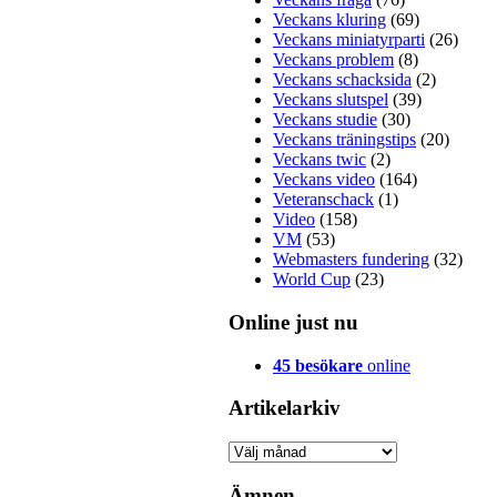
Veckans kluring
(69)
Veckans miniatyrparti
(26)
Veckans problem
(8)
Veckans schacksida
(2)
Veckans slutspel
(39)
Veckans studie
(30)
Veckans träningstips
(20)
Veckans twic
(2)
Veckans video
(164)
Veteranschack
(1)
Video
(158)
VM
(53)
Webmasters fundering
(32)
World Cup
(23)
Online just nu
45 besökare
online
Artikelarkiv
Artikelarkiv
Ämnen