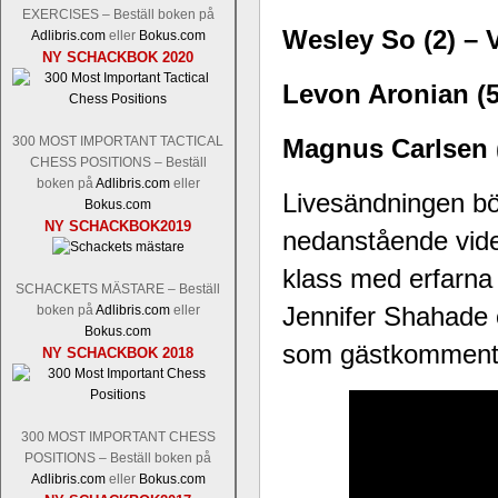
EXERCISES – Beställ boken på
Wesley So (2) – V
Adlibris.com
eller
Bokus.com
NY SCHACKBOK 2020
Levon Aronian (5
300 MOST IMPORTANT TACTICAL
Magnus Carlsen (
CHESS POSITIONS – Beställ
boken på
Adlibris.com
eller
Livesändningen bör
Bokus.com
NY SCHACKBOK2019
nedanstående video
klass med erfarn
SCHACKETS MÄSTARE – Beställ
Jennifer Shahade 
boken på
Adlibris.com
eller
Bokus.com
som gästkommenta
NY SCHACKBOK 2018
300 MOST IMPORTANT CHESS
POSITIONS – Beställ boken på
Adlibris.com
eller
Bokus.com