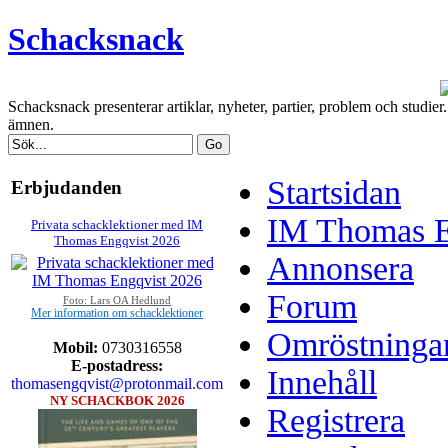
Schacksnack
Schacksnack presenterar artiklar, nyheter, partier, problem och studi
ämnen.
Startsidan
Erbjudanden
IM Thomas En
Privata schacklektioner med IM
Thomas Engqvist 2026
Annonsera
Forum
Foto: Lars OA Hedlund
Mer information om schacklektioner
Omröstninga
Mobil:
0730316558
E-postadress:
Innehåll
thomasengqvist@protonmail.com
NY SCHACKBOK 2026
Registrera