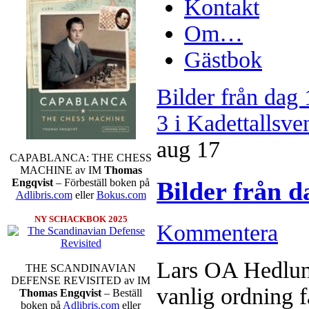
Kontakt
Om…
Gästbok
aug
17
CAPABLANCA: THE CHESS
MACHINE av IM
Thomas
Engqvist
– Förbeställ boken på
Adlibris.com
eller
Bokus.com
NY SCHACKBOK 2025
Kommentera
Lars OA Hedlund
THE SCANDINAVIAN
DEFENSE REVISITED av IM
vanlig ordning f
Thomas Engqvist
– Beställ
boken på
Adlibris.com
eller