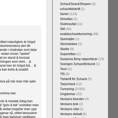
SchackSnackShopen
(5)
schacktidskrift
(1)
Serier
(123)
Simultan
(2)
Slutresultat
(11)
SM
(45)
snabbschackturnering
(49)
Spelsajter
(1)
ilket naturligtvis är högst
Stormästare
(1)
 rekommendera den till
Studie
(9)
nde i chatrutan som talar
 redan innan ”spelet”
Superettan
(1)
at en stund & krossat
Susanna Berg rapporterar
(13)
ställningen som remi… &
Sveriges Schackförbund
(1)
 varat mer än högst två… &
Teori
(2)
a kan kolla & snabbt
TfS
(8)
Tidskrift för Schack
(5)
öva på när man inte själv
Tjejschack
(12)
Turnering
(3 005)
dkomma mer.
Ungdomar
(33)
Veckans blunder
(4)
ggolv & maxtak (idag kan
Veckans bok
(2)
d ”golv & tak” undviker man
800 & sedan kopplar man upp
Veckans citat
(2)
gerar så, vilket dessvärre
Veckans debatt
(6)
 Så man behöver verkligen