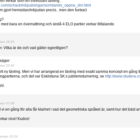
 verkar som en intressant tävling.
ra.com/schack/inbjudningar/sormlands_oppna_dm.html
om gjort hemsidan/inbjudan precis.. men den funkar)
ng?
med bara en övernattning och ändå 4 ELO partier verkar tilltalande.
ckan 18:25
. Vilka är de och vad gäller egentligen?
säger:
ckan 20:30
helt ny tävling. Men vi har arrangerat en tävling med exakt samma koncept en gång
gpartierna, och det var Eskilstuna SK:s jubilemsturnering, se
http://www.studera.
hl.
ckan 07:48
t vi en gång för alla får klarhet i vad det geometriska språket är, samt hur det bäst 
rkar nice! Kudos!
ockan 10:24