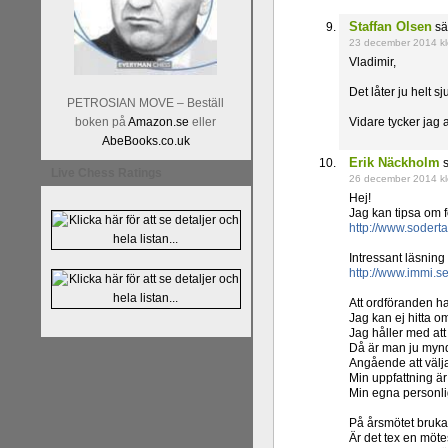
Staffan Olsen
sä
23 december 2014 kl
Vladimir,
Det låter ju helt s
PETROSIAN MOVE – Beställ
boken på
Amazon.se
eller
Vidare tycker jag a
AbeBooks.co.uk
Erik Näckholm
s
Live Chess Ratings
26 december 2014 kl
Hej!
Jag kan tipsa om f
http://www.sode
Intressant läsning
http://www.immi.s
Att ordföranden ha
Jag kan ej hitta o
Jag håller med att
Då är man ju mynd
Angående att välj
Min uppfattning är 
Min egna personlig
På årsmötet bruka
Är det tex en möt