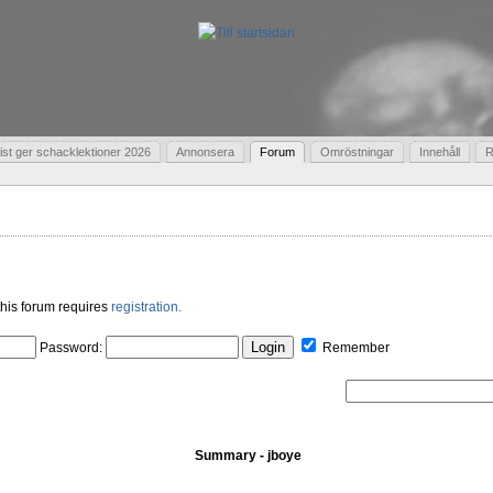
t ger schacklektioner 2026
Annonsera
Forum
Omröstningar
Innehåll
R
his forum requires
registration.
Password:
Remember
Summary - jboye