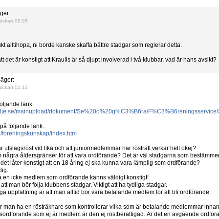
ger:
ockan 09:28
jukt alltihopa, ni borde kanske skaffa bättre stadgar som reglerar detta.
tt det är konstigt att Kraulis är så djupt involverad i två klubbar, vad är hans avsikt?
äger:
ockan 01:13
öljande länk:
rtalje.se/mainupload/dokument/Se%20o%20g%C3%B6ra/F%C3%B6reningsservice
 på följande länk:
e/foreningskunskap/index.htm
r utslagsröst vid lika och att juniormedlemmar har rösträtt verkar helt okej?
m några åldersgränser för att vara ordförande? Det är väl stadgarna som bestämmer
 det låter konstigt att en 18 åring ej ska kunna vara lämplig som ordförande?
ig.
a en icke medlem som ordförande känns väldigt konstigt!
att man bör följa klubbens stadgar. Viktigt att ha tydliga stadgar.
a uppfattning är att man alltid bör vara betalande medlem för att bli ordförande.
r man ha en rösträknare som kontrollerar vilka som är betalande medlemmar innan
esordförande som ej är medlem är den ej röstberättigad. Är det en avgående ordf