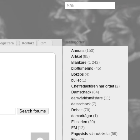
Kategorier
egistrera
Gästbok
Kontakt
Om…
Annons
(153)
Artikel
(95)
Blänkare
(1 242)
blixtturnering
(45)
Boktips
(4)
bullet
(1)
Chefredaktören har ordet
(2)
Damschack
(84)
damvärldsmästare
(11)
dataschack
(7)
Debatt
(70)
domarfrågor
(1)
Elitserien
(20)
EM
(12)
Engqvists schackskola
(59)
Film
(2)