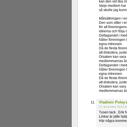
kan den vid lika rös
Varje medlem har e
så skulle jag kunn
Målsättningen i en
Den som sitter i e
för att föreninge
idéerna och följa 
Deltagandet i med
håller föreningen
egna intressen.
Då de flesta fören
att diskutera, ju
Orsaken kan vara 
medlemmarnas åsik
Deltagandet i med
håller föreningen
egna intressen.
Då de flesta fören
att diskutera, ju
Orsaken kan vara 
medlemmarnas åsi
Vladimir Poley
s
27 december 2014 kl
Tusen tack , Erik
Linkar är jätte hj
Här några komment