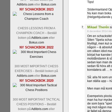
Tips!
Adlibris.com
eller
Bokus.com
NY SCHACKBOK 2023
Södermanland Ope
Nu kan man boka En
(Helgerbjudande 
Mikael Therén
sä
CHESS LESSONS FROM A
6 december 2014 klo
CHAMPION COACH – Beställ
Om en schacksite
boken på
Adlibris.com
eller
Siten ”Spela schack
Bokus.com
frivilligt, men ku
NY SCHACKBOK 2022
någon – & absolut
om vilken idiot ma
börjat har kanske 
motståndaren & sål
sedan kan man dess
sedan få höra att 
300 MOST IMPORTANT CHESS
konstatera att … ne
EXERCISES – Beställ boken på
Adlibris.com
eller
Bokus.com
Så: alla Ni som un
NY SCHACKBOK 2020
kan ställa upp – 
Men man må komlp
Exempelvis plocka 
300 MOST IMPORTANT TACTICAL
man ha hur mycket 
de som bara ”spela
CHESS POSITIONS – Beställ
sig mot någon mask
boken på
Adlibris.com
eller
är fallet på denna