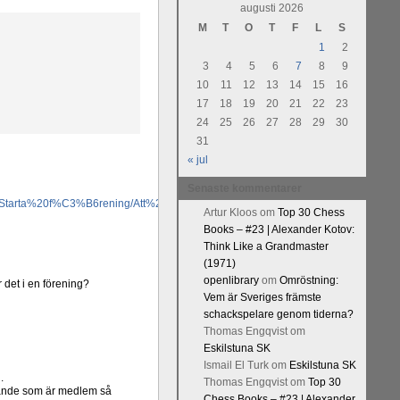
augusti 2026
M
T
O
T
F
L
S
1
2
3
4
5
6
7
8
9
10
11
12
13
14
15
16
17
18
19
20
21
22
23
24
25
26
27
28
29
30
31
« jul
Senaste kommentarer
/Starta%20f%C3%B6rening/Att%20bilda%20f%C3%B6rening.pdf
Artur Kloos
om
Top 30 Chess
Books – #23 | Alexander Kotov:
Think Like a Grandmaster
(1971)
openlibrary
om
Omröstning:
 det i en förening?
Vem är Sveriges främste
schackspelare genom tiderna?
Thomas Engqvist
om
Eskilstuna SK
Ismail El Turk
om
Eskilstuna SK
.
Thomas Engqvist
om
Top 30
örande som är medlem så
Chess Books – #23 | Alexander