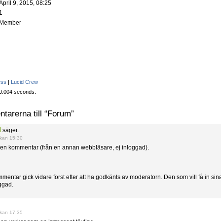
April 9, 2015, 08:25
1
Member
ess
|
Lucid Crew
: 0.004 seconds.
tarerna till “Forum”
d
säger:
ckan 15:30
n en kommentar (från en annan webbläsare, ej inloggad).
mentar gick vidare först efter att ha godkänts av moderatorn. Den som vill få in si
ggad.
ckan 17:35