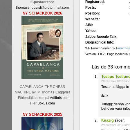
Registered:
E-postadress:
thomasengqvist@protonmail.com
Posts:
NY SCHACKBOK 2026
Position:
Website:
AIM:
Yahoo:
Jabber/google Talk:
Biographical Info:
WP Forum Server by
ForumPr
Version: 1.8.2 ; Page loaded in
Läs de 33 kommen
Testius Testlun
29 oktober 2013 klo
CAPABLANCA: THE CHESS
Testar att lägga i
MACHINE av IM
Thomas Engqvist
/Erik
– Förbeställ boken på
Adlibris.com
eller
Bokus.com
Tillägg: denna kom
behöver vara inlo
NY SCHACKBOK 2025
Knazig
säger:
29 oktober 2013 klo