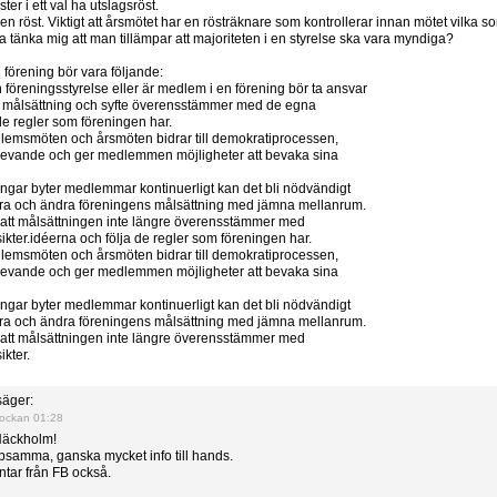
ter i ett val ha utslagsröst.
n röst. Viktigt att årsmötet har en rösträknare som kontrollerar innan mötet vilk
a tänka mig att man tillämpar att majoriteten i en styrelse ska vara myndiga?
 förening bör vara följande:
n föreningsstyrelse eller är medlem i en förening bör ta ansvar
ns målsättning och syfte överensstämmer med de egna
de regler som föreningen har.
lemsmöten och årsmöten bidrar till demokratiprocessen,
 levande och ger medlemmen möjligheter att bevaka sina
ingar byter medlemmar kontinuerligt kan det bli nödvändigt
stera och ändra föreningens målsättning med jämna mellanrum.
att målsättningen inte längre överensstämmer med
ter.idéerna och följa de regler som föreningen har.
lemsmöten och årsmöten bidrar till demokratiprocessen,
 levande och ger medlemmen möjligheter att bevaka sina
ingar byter medlemmar kontinuerligt kan det bli nödvändigt
stera och ändra föreningens målsättning med jämna mellanrum.
att målsättningen inte längre överensstämmer med
kter.
äger:
ockan 01:28
 Näckholm!
älpsamma, ganska mycket info till hands.
ar från FB också.