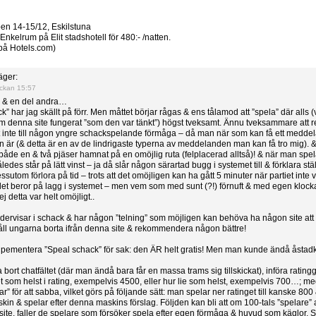
n 14-15/12, Eskilstuna
kelrum på Elit stadshotell för 480:- /natten.
på Hotels.com)
ger:
ckan 15:57
! & en del andra…
” har jag skällt på förr. Men måttet börjar rågas & ens tålamod att ”spela” där alls (v
l om denna site fungerat ”som den var tänkt”) högst tveksamt. Ännu tveksammare att
 inte till någon yngre schackspelande förmåga – då man när som kan få ett meddela
n är (& detta är en av de lindrigaste typerna av meddelanden man kan få tro mig). &
både en & två pjäser hamnat på en omöjlig ruta (felplacerad alltså)! & när man spel
edes står på lätt vinst – ja då slår någon särartad bugg i systemet till & förklara 
utom förlora på tid – trots att det omöjligen kan ha gått 5 minuter när partiet inte
det beror på lagg i systemet – men vem som med sunt (?!) förnuft & med egen klock
j detta var helt omöjligt..
dervisar i schack & har någon ”telning” som möjligen kan behöva ha någon site att 
håll ungarna borta ifrån denna site & rekommendera någon bättre!
ementera ”Speal schack” för sak: den ÄR helt gratis! Men man kunde ändå åsta
bort chatfältet (där man ändå bara får en massa trams sig tillskickat), införa ratin
som helst i rating, exempelvis 4500, eller hur lie som helst, exempelvis 700…; me
r” för att sabba, vilket görs på följande sätt: man spelar ner ratinget till kanske 
in & spelar efter denna maskins förslag. Följden kan bli att om 100-tals ”spelare” a
 site, faller de spelare som försöker spela efter egen förmåga & huvud som käglor.