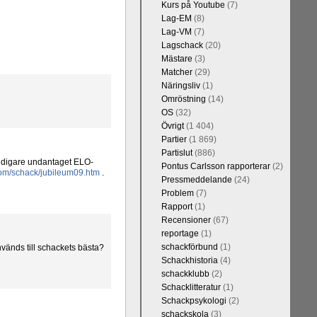
Kurs på Youtube
(7)
Lag-EM
(8)
Lag-VM
(7)
Lagschack
(20)
Mästare
(3)
Matcher
(29)
Näringsliv
(1)
Omröstning
(14)
OS
(32)
Övrigt
(1 404)
Partier
(1 869)
Partislut
(886)
 tidigare undantaget ELO-
Pontus Carlsson rapporterar
(2)
com/schack/jubileum09.htm
.
Pressmeddelande
(24)
Problem
(7)
Rapport
(1)
Recensioner
(67)
reportage
(1)
schackförbund
(1)
används till schackets bästa?
Schackhistoria
(4)
schackklubb
(2)
Schacklitteratur
(1)
Schackpsykologi
(2)
schackskola
(3)