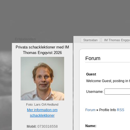
Erbjudanden
Startsidan
IM Thomas Engqvis
Privata schacklektioner med IM
Thomas Engqvist 2026
Forum
Guest
Welcome Guest, posting in t
Username:
Foto: Lars OA Hedlund
Mer information om
Forum
»
Profile Info
RSS
schacklektioner
Name:
Mobil:
0730316558