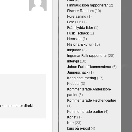
Finnlaugsson rapporterar
(2)
Fischer Random
(10)
Föreläsning
(1)
Foto
(1 617)
Från flydda tider
(1)
Fusk i schack
(1)
Hemsida
(1)
Historia & kultur
(15)
inbjudan
(3)
Ingemar Falk rapporterar
(28)
intervju
(10)
Johan Furhoff kommenterar
(6)
Juniorschack
(1)
Kandidatturnering
(17)
Klubbar
(3)
Kommenterade Andersson-
partier
(5)
Kommenterade Fischer-partier
na kommentarer direkt
(1)
Kommenterade partier
(4)
Konst
(1)
Korr
(23)
kurs på e-post
(4)