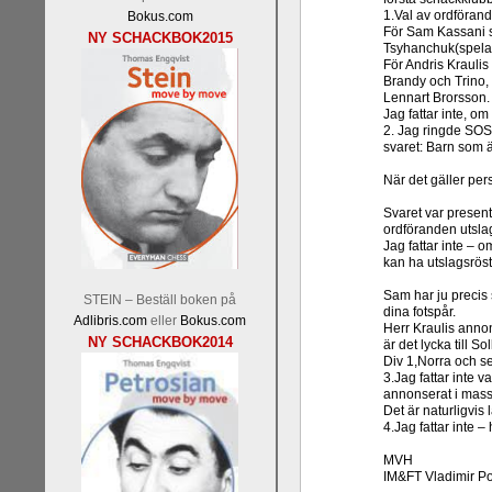
1.Val av ordföran
Bokus.com
För Sam Kassani s
NY SCHACKBOK2015
Tsyhanchuk(spelar
För Andris Kraulis
Brandy och Trino, 
Lennart Brorsson.
Jag fattar inte, o
2. Jag ringde SOS-
svaret: Barn som ä
När det gäller pers
Svaret var presente
ordföranden utslag
Jag fattar inte – 
kan ha utslagsröst
Sam har ju precis 
STEIN – Beställ boken på
dina fotspår.
Adlibris.com
eller
Bokus.com
Herr Kraulis annon
NY SCHACKBOK2014
är det lycka till S
Div 1,Norra och se
3.Jag fattar inte 
annonserat i massm
Det är naturligvis
4.Jag fattar inte –
MVH
IM&FT Vladimir Po