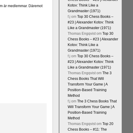
Kotov: Think Like a
a som är medlemmar. Däremot
Grandmaster (1971)
f.j
om
Top 30 Chess Books –
#23 | Alexander Kotov: Think
Like a Grandmaster (1971)
Thomas Engqvist
om
Top 30
Chess Books – #23 | Alexander
Kotov: Think Like a
Grandmaster (1971)
f.j
om
Top 30 Chess Books –
#23 | Alexander Kotov: Think
Like a Grandmaster (1971)
Thomas Engqvist
om
The 3
Chess Books That Will
Transform Your Game | A
Position-Based Training
Method
f.j
om
The 3 Chess Books That
Will Transform Your Game | A
Position-Based Training
Method
Thomas Engqvist
om
Top 20
Chess Books – #11: The