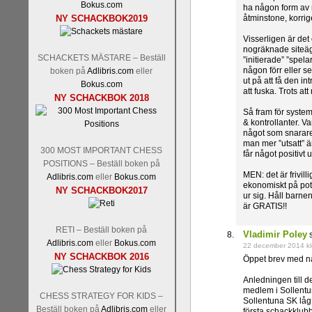
Bokus.com
ha någon form av 
NY SCHACKBOK2019
åtminstone, korri
Visserligen är det
nogräknade siteäga
SCHACKETS MÄSTARE – Beställ
”initierade” ”spel
någon förr eller s
boken på
Adlibris.com
eller
ut på att få den in
Bokus.com
att fuska. Trots a
NY SCHACKBOK 2018
Så fram för syste
& kontrollanter. V
något som snarare b
man mer ”utsatt” än
300 MOST IMPORTANT CHESS
får något positivt
POSITIONS – Beställ boken på
MEN: det är frivil
Adlibris.com
eller
Bokus.com
ekonomiskt på pot
NY SCHACKBOK2017
ur sig. Håll barnen
är GRATIS!!
RETI – Beställ boken på
Vladimir Poley
s
Adlibris.com
eller
Bokus.com
22 december 2014 kl
NY SCHACKBOK 2016
Öppet brev med någ
Anledningen till 
medlem i Sollentun
CHESS STRATEGY FOR KIDS –
Sollentuna SK låg 
Beställ boken på
Adlibris.com
eller
första schackklubb