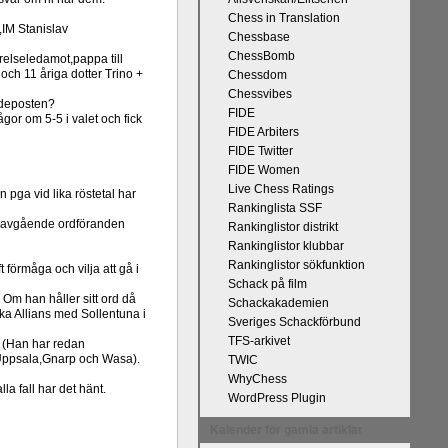
Chess in Translation
,IM Stanislav
Chessbase
ChessBomb
relseledamot,pappa till
och 11 åriga dotter Trino +
Chessdom
Chessvibes
andeposten?
FIDE
or om 5-5 i valet och fick
FIDE Arbiters
FIDE Twitter
FIDE Women
Live Chess Ratings
n pga vid lika röstetal har
Rankinglista SSF
en avgående ordföranden
Rankinglistor distrikt
Rankinglistor klubbar
Rankinglistor sökfunktion
förmåga och vilja att gå i
Schack på film
Om han håller sitt ord då
Schackakademien
nska Allians med Sollentuna i
Sveriges Schackförbund
TFS-arkivet
s (Han har redan
t Uppsala,Gnarp och Wasa).
TWIC
WhyChess
la fall har det hänt.
WordPress Plugin
Kalender för gamla artiklar