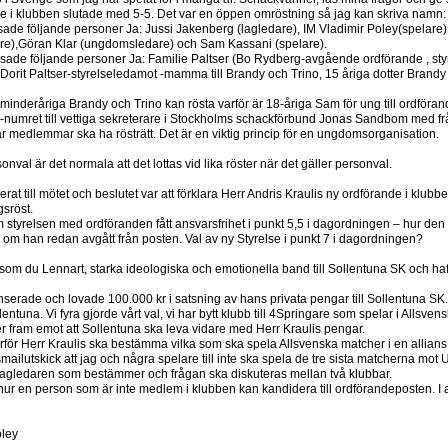
de i klubben slutade med 5-5. Det var en öppen omröstning så jag kan skriva namn:
ade följande personer Ja: Jussi Jakenberg (lagledare), IM Vladimir Poley(spelare)
e),Göran Klar (ungdomsledare) och Sam Kassani (spelare).
 sade följande personer Ja: Familie Paltser (Bo Rydberg-avgående ordförande , sty
Dorit Paltser-styrelseledamot -mamma till Brandy och Trino, 15 åriga dotter Brandy 
m minderåriga Brandy och Trino kan rösta varför är 18-åriga Sam för ung till ordför
numret till vettiga sekreterare i Stockholms schackförbund Jonas Sandbom med fråg
r medlemmar ska ha rösträtt. Det är en viktig princip för en ungdomsorganisation.
onval är det normala att det lottas vid lika röster när det gäller personval.
rat till mötet och beslutet var att förklara Herr Andris Kraulis ny ordförande i klubbe
sröst.
om styrelsen med ordföranden fått ansvarsfrihet i punkt 5,5 i dagordningen – hur d
 om han redan avgått från posten. Val av ny Styrelse i punkt 7 i dagordningen?
som du Lennart, starka ideologiska och emotionella band till Sollentuna SK och haft 
serade och lovade 100.000 kr i satsning av hans privata pengar till Sollentuna SK. 
ollentuna. Vi fyra gjorde vårt val, vi har bytt klubb till 4Springare som spelar i Allsve
r fram emot att Sollentuna ska leva vidare med Herr Kraulis pengar.
varför Herr Kraulis ska bestämma vilka som ska spela Allsvenska matcher i en allian
ailutskick att jag och några spelare till inte ska spela de tre sista matcherna mo
 lagledaren som bestämmer och frågan ska diskuteras mellan två klubbar.
 hur en person som är inte medlem i klubben kan kandidera till ordförandeposten. I al
ley