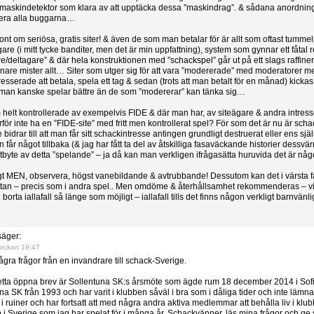
maskindetektor som klara av att upptäcka dessa ”maskindrag”. & sådana anordning
gera alla buggarna…
 ont om seriösa, gratis siter! & även de som man betalar för är allt som oftast tummel
re (i mitt tycke banditer, men det är min uppfattning), system som gynnar ett fåtal 
are/deltagare” & där hela konstruktionen med ”schackspel” går ut på ett slags raffine
enare mister allt… Siter som utger sig för att vara ”modererade” med moderatorer 
tresserade att betala, spela ett tag & sedan (trots att man betalt för en månad) kickas
tt man kanske spelar bättre än de som ”modererar” kan tänka sig…
m helt kontrollerade av exempelvis FIDE & där man har, av siteägare & andra intr
arför inte ha en ”FIDE-site” med fritt men kontrollerat spel? För som det är nu är sch
idrar till att man får sitt schackintresse antingen grundligt destruerat eller ens själs
 får något tillbaka (& jag har fått ta del av åtskilliga fasaväckande historier dessvärre
 utbyte av detta ”spelande” – ja då kan man verkligen ifrågasätta huruvida det är nå
ligt MEN, observera, högst vanebildande & avtrubbande! Dessutom kan det i värsta f
tan – precis som i andra spel.. Men omdöme & återhållsamhet rekommenderas – vilke
 borta iallafall så länge som möjligt – iallafall tills det finns någon verkligt barnvänl
äger:
ockan 19:47
ra frågor från en invandrare till schack-Sverige.
detta öppna brev är Sollentuna SK:s årsmöte som ägde rum 18 december 2014 i Sof
a SK från 1993 och har varit i klubben såväl i bra som i dåliga tider och inte lämn
i ruiner och har fortsatt att med några andra aktiva medlemmar att behålla liv i klub
 i Sverige som jag har spelat för i många år. Schackvänner, läs mina frågor och ge