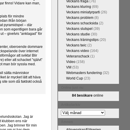
Veckans fråga
(76)
ar finns! Vidare kan man,
Veckans kluring
(69)
Veckans miniatyrparti
(26)
plats för mindre
Veckans problem
(8)
redan ifrån början
Veckans schacksida
(2)
rat pyramidspel – där
Veckans slutspel
(39)
men som egentligen bara går
 ut – givetvis ”anklagad” för
Veckans studie
(30)
Veckans träningstips
(20)
Veckans twic
(2)
essenter, oberoende dommare
Veckans video
(164)
ackspelande över internet
förmågor att svikta! Blir
Veteranschack
(1)
) eller att schacket ”självt”
Video
(158)
got man bör syssla med.
VM
(53)
all sätta människor
Webmasters fundering
(32)
t är mycket lätt att häva
World Cup
(23)
ig site som då faktiskt också
Online just nu
84 besökare
online
Artikelarkiv
Artikelarkiv
ielundsskolan. Jag är
at klubben ens när
Ämnen
ben. Jag brinner för min
 svar om ni har dem.
Allsvenskan/Elitserien