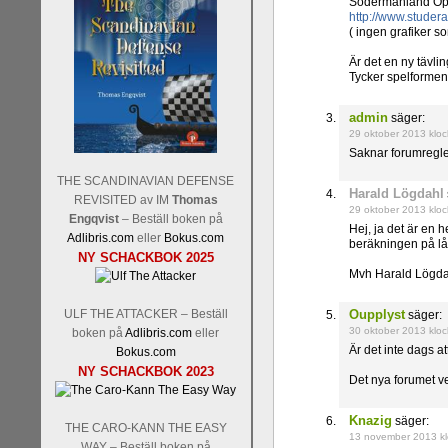
Södermanland Open
http://www.stude
( ingen grafiker s
Är det en ny tävli
Tycker spelformen 
admin
säger:
29 oktober 2013 klo
Saknar forumregler
THE SCANDINAVIAN DEFENSE
Harald Lögdahl
REVISITED av IM
Thomas
29 oktober 2013 klo
Engqvist
– Beställ boken på
Hej, ja det är en 
Adlibris.com
eller
Bokus.com
beräkningen på lån
NY SCHACKBOK 2025
Mvh Harald Lögda
ULF THE ATTACKER – Beställ
Oupplyst
säger:
30 oktober 2013 klo
boken på
Adlibris.com
eller
Är det inte dags at
Bokus.com
NY SCHACKBOK 2023
Det nya forumet ve
Knazig
säger:
THE CARO-KANN THE EASY
13 november 2013 kl
WAY – Beställ boken på