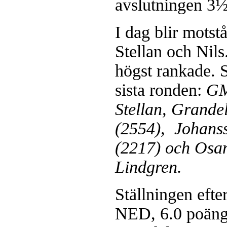
avslutningen 3
I dag blir motst
Stellan och Nils.
högst rankade. 
sista ronden:
GM
Stellan, Grande
(2554), Johan
(2217) och Osa
Lindgren.
Ställningen efte
NED, 6.0 poäng 