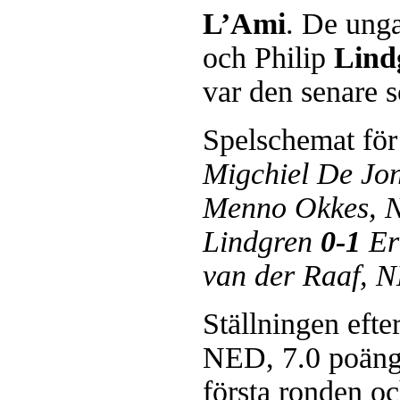
L’Ami
. De ung
och Philip
Lind
var den senare 
Schacksnack har inlett det nya
Spelschemat för
föredrar Fischer Random, där pjä
som det har spelats sedan 1500-t
Migchiel De Jo
förstnämnda alternativet har f
alternativet har för- eller nack
Menno Okkes, 
förstå en mängd spelöppningar o
nedan.
Lindgren
0-1
Er
van der Raaf, 
Ställningen efte
NED, 7.0 poäng 
Den sjunde upplagan av Sinquefie
första ronden oc
som för övrigt är den starkaste i