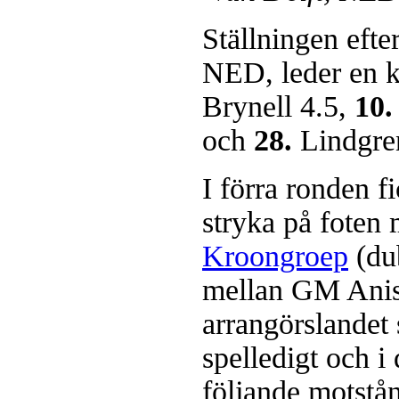
Ställningen efte
NED, leder en k
Brynell 4.5,
10.
och
28.
Lindgre
I förra ronden 
stryka på fote
Kroongroep
(dub
mellan GM Ani
arrangörslandet 
spelledigt och i 
följande motstå