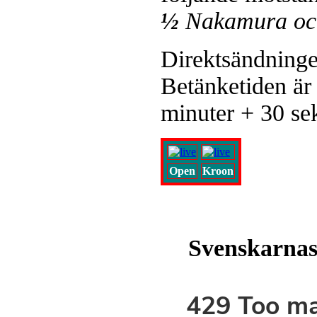
½
Nakamura oc
Direktsändninge
Betänketiden är
minuter + 30 sek
Open
Kroon
Svenskarnas 