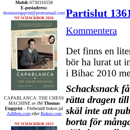
Mobil:
0730316558
E-postadress:
Partislut 13
thomasengqvist@protonmail.com
NY SCHACKBOK 2026
Kommentera
Det finns en lite
bör ha lurat ut i
i Bihac 2010 me
Schacksnack få
rätta dragen til
CAPABLANCA: THE CHESS
MACHINE av IM
Thomas
skäl inte att pu
Engqvist
– Förbeställ boken på
Adlibris.com
eller
Bokus.com
borta för mång
NY SCHACKBOK 2025