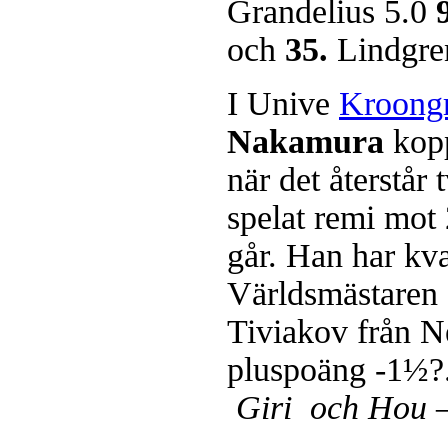
Grandelius 5.0
och
35.
Lindgre
I Unive
Kroong
Nakamura
kopp
när det återstår 
spelat remi mo
går. Han har kva
Världsmästare
Tiviakov från N
pluspoäng -1½?
Giri och Hou 