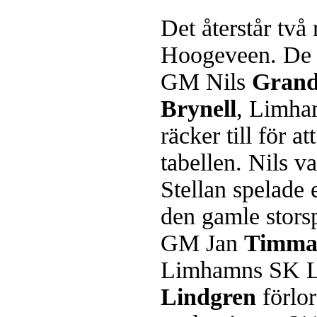
Det återstår två 
Hoogeveen. De 
GM Nils
Grand
Brynell
, Limha
räcker till för a
tabellen. Nils 
Stellan spelade
den gamle stors
GM Jan
Timma
Limhamns SK 
Lindgren
förlo