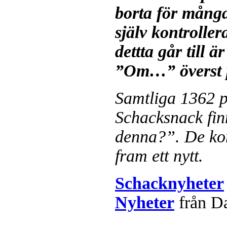
borta för mång
själv kontroller
dettta går till ä
”Om…” överst p
Samtliga 1362 p
Schacksnack fin
denna?”. De ko
fram ett nytt.
Schacknyheter
Nyheter
från D