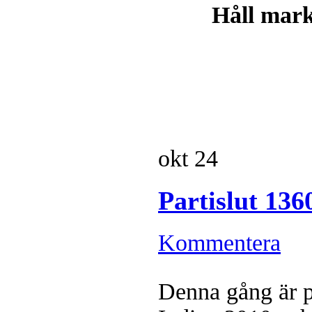
Håll markö
okt
24
Partislut 13
Kommentera
Denna gång är pa