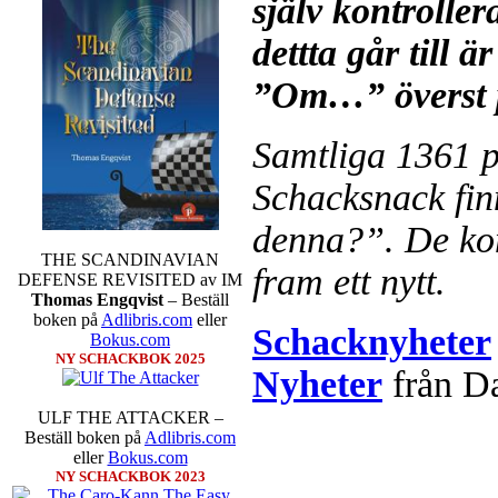
själv kontroller
dettta går till ä
”Om…” överst p
Samtliga 1361 p
Schacksnack fin
denna?”. De ko
THE SCANDINAVIAN
fram ett nytt.
DEFENSE REVISITED av IM
Thomas Engqvist
– Beställ
boken på
Adlibris.com
eller
Schacknyheter
Bokus.com
NY SCHACKBOK 2025
Nyheter
från D
ULF THE ATTACKER –
Beställ boken på
Adlibris.com
eller
Bokus.com
NY SCHACKBOK 2023