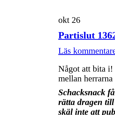
Alingsås Schacksällskap fyller 
arrangeras en parturnering i Ali
okt
26
Jonas Dahlgren
Partislut 13
Läs kommentar
Något att bita i
mellan herrarna
Schacksnack få
rätta dragen til
skäl inte att pu