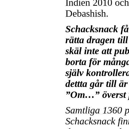
Indien 2010 och
Debashish.
Schacksnack få
rätta dragen til
skäl inte att pu
borta för mång
själv kontroller
dettta går till ä
”Om…” överst p
Samtliga 1360 p
Schacksnack fin