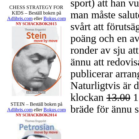
sport) att han v
CHESS STRATEGY FOR
man måste salute
KIDS – Beställ boken på
Adlibris.com
eller
Bokus.com
svårt att föruts
NY SCHACKBOK2015
poäng och en av 
ronder av sju att
ännu att redovi
publicerar arra
Naturligtvis är 
klockan
13.00
1
STEIN – Beställ boken på
bräde för ännu så
Adlibris.com
eller
Bokus.com
NY SCHACKBOK2014