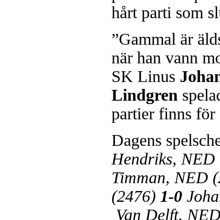
hårt parti som s
”Gammal är älds
när han vann m
SK Linus
Joha
Lindgren
spela
partier finns fö
Dagens spelsch
Hendriks, NED 
Timman, NED (
(2476)
1-0
Joha
Van Delft, NED