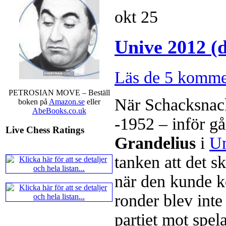
okt
25
Unive 2012 (
Läs de 5 komme
PETROSIAN MOVE – Beställ
När Schacksnac
boken på
Amazon.se
eller
AbeBooks.co.uk
-1952 – inför g
Live Chess Ratings
Grandelius
i
U
tanken att det s
när den kunde k
ronder blev inte
partiet mot spel