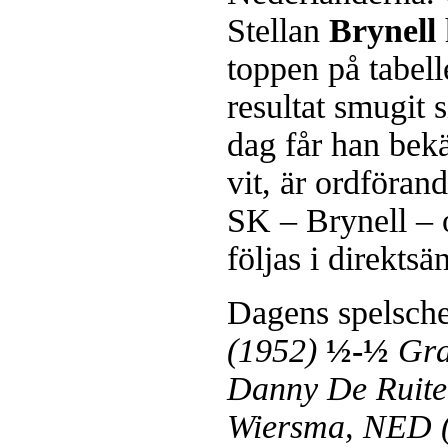
Stellan
Brynell
toppen på tabel
resultat smugit
dag får han bek
vit, är ordföra
SK – Brynell – 
följas i direktsä
Dagens spelsch
(1952)
½-½
Gra
Danny De Ruite
Wiersma, NED 