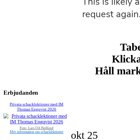
Tabe
Klicka
Håll markö
Erbjudanden
Privata schacklektioner med IM
Thomas Engqvist 2026
Foto: Lars OA Hedlund
okt
25
Mer information om schacklektioner