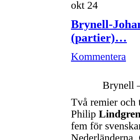
okt
24
Brynell-Joha
(partier)…
Kommentera
Brynell 
Två remier och 
Philip
Lindgre
fem för svenska
Nederländerna.