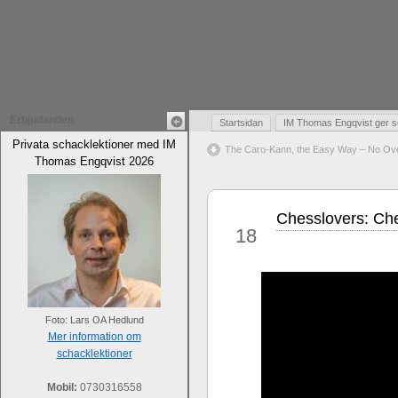
Erbjudanden
Startsidan
IM Thomas Engqvist ger s
Privata schacklektioner med IM
The Caro-Kann, the Easy Way – No Over
Thomas Engqvist 2026
Chesslovers: Che
aug
18
Foto: Lars OA Hedlund
Mer information om
schacklektioner
Mobil:
0730316558