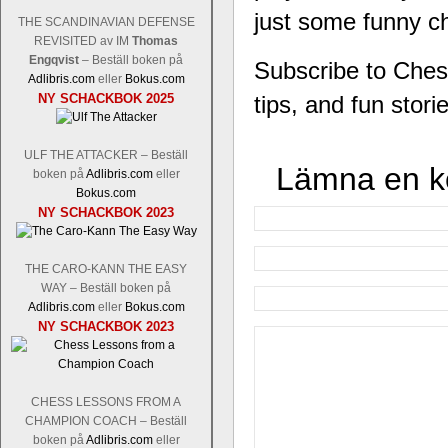
just some funny ch
THE SCANDINAVIAN DEFENSE
REVISITED av IM
Thomas
Engqvist
– Beställ boken på
Subscribe to Chess
Adlibris.com
eller
Bokus.com
NY SCHACKBOK 2025
tips, and fun stori
ULF THE ATTACKER – Beställ
Lämna en 
boken på
Adlibris.com
eller
Bokus.com
NY SCHACKBOK 2023
THE CARO-KANN THE EASY
WAY – Beställ boken på
Adlibris.com
eller
Bokus.com
NY SCHACKBOK 2023
CHESS LESSONS FROM A
CHAMPION COACH – Beställ
boken på
Adlibris.com
eller