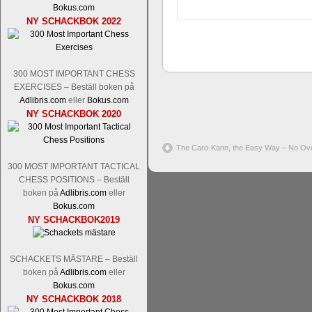
Bokus.com
NY SCHACKBOK 2022
300 MOST IMPORTANT CHESS
EXERCISES – Beställ boken på
Adlibris.com
eller
Bokus.com
NY SCHACKBOK 2020
The Caro-Kann, the Easy Way – No Over
300 MOST IMPORTANT TACTICAL
CHESS POSITIONS – Beställ
boken på
Adlibris.com
eller
Bokus.com
NY SCHACKBOK2019
SCHACKETS MÄSTARE – Beställ
boken på
Adlibris.com
eller
Bokus.com
NY SCHACKBOK 2018