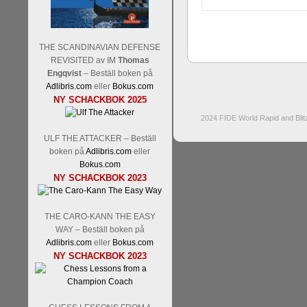
THE SCANDINAVIAN DEFENSE
REVISITED av IM
Thomas
Engqvist
– Beställ boken på
Adlibris.com
eller
Bokus.com
NY SCHACKBOK 2025
2024 FIDE World Rapid and Bli
ULF THE ATTACKER – Beställ
boken på
Adlibris.com
eller
Bokus.com
NY SCHACKBOK 2023
THE CARO-KANN THE EASY
WAY – Beställ boken på
Adlibris.com
eller
Bokus.com
NY SCHACKBOK 2023