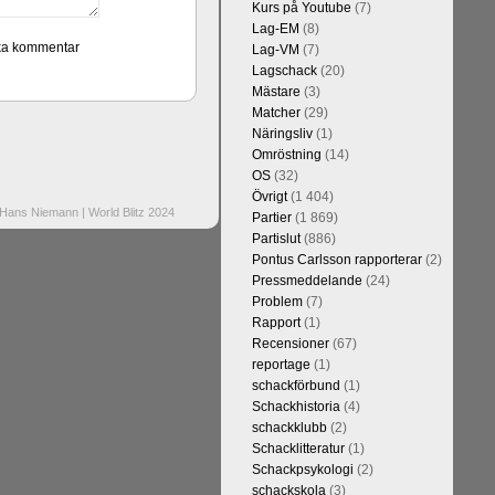
Kurs på Youtube
(7)
Lag-EM
(8)
Lag-VM
(7)
Lagschack
(20)
Mästare
(3)
Matcher
(29)
Näringsliv
(1)
Omröstning
(14)
OS
(32)
Övrigt
(1 404)
ans Niemann | World Blitz 2024
Partier
(1 869)
Partislut
(886)
Pontus Carlsson rapporterar
(2)
Pressmeddelande
(24)
Problem
(7)
Rapport
(1)
Recensioner
(67)
reportage
(1)
schackförbund
(1)
Schackhistoria
(4)
schackklubb
(2)
Schacklitteratur
(1)
Schackpsykologi
(2)
schackskola
(3)