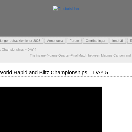
t ger schacklektioner 2026
Annonsera
Forum
Omröstningar
Innehåll
R
tz Championships – DAY 4
The insane 4-game Quarter-Final Match between Magnus Carlsen and H
orld Rapid and Blitz Championships – DAY 5