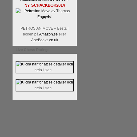
NY SCHACKBOK2014
PETROSIAN MOVE – Beställ
boken på
Amazon.se
eller
AbeBooks.co.uk
Live Chess Ratings