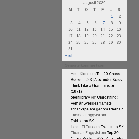
augusti 2026
M
T
O
T
F
L
S
1
2
3
4
5
6
7
8
9
10
11
12
13
14
15
16
17
18
19
20
21
22
23
24
25
26
27
28
29
30
31
« jul
Senaste kommentarer
Artur Kloos
om
Top 30 Chess
Books – #23 | Alexander Kotov:
Think Like a Grandmaster
(1971)
openlibrary
om
Omröstning:
Vem är Sveriges främste
schackspelare genom tiderna?
Thomas Engqvist
om
Eskilstuna SK
Ismail El Turk
om
Eskilstuna SK
Thomas Engqvist
om
Top 30
Chess Books – #23 | Alexander