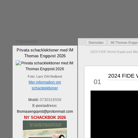
Erbjudanden
Startsidan
IM Thomas Engqvis
Privata schacklektioner med IM
2024 FIDE World Rapid and Bli
Thomas Engqvist 2026
2024 FIDE W
jan
Foto: Lars OA Hedlund
01
Mer information om
schacklektioner
Mobil:
0730316558
E-postadress:
thomasengqvist@protonmail.com
NY SCHACKBOK 2026