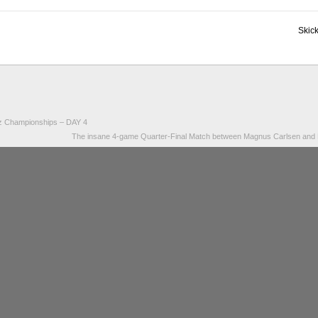
tz Championships – DAY 4
The insane 4-game Quarter-Final Match between Magnus Carlsen and H