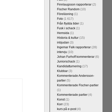
Finnlaugsson rapporterar
(2)
Fischer Random
(10)
Föreläsning
(1)
Foto
(1 617)
Från flydda tider
(1)
Fusk i schack
(1)
Hemsida
(1)
Historia & kultur
(15)
inbjudan
(3)
Ingemar Falk rapporterar
(28)
intervju
(10)
Johan Furhoff kommenterar
(6)
Juniorschack
(1)
Kandidatturnering
(17)
Klubbar
(3)
Kommenterade Andersson-
partier
(5)
Kommenterade Fischer-partier
(1)
Kommenterade partier
(4)
Konst
(1)
Korr
(23)
kurs på e-post
(4)