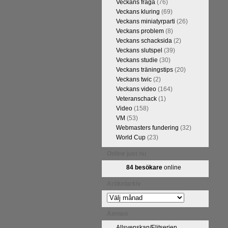
Veckans fråga
(76)
Veckans kluring
(69)
Veckans miniatyrparti
(26)
Veckans problem
(8)
Veckans schacksida
(2)
Veckans slutspel
(39)
Veckans studie
(30)
Veckans träningstips
(20)
Veckans twic
(2)
Veckans video
(164)
Veteranschack
(1)
Video
(158)
VM
(53)
Webmasters fundering
(32)
World Cup
(23)
Online just nu
84 besökare
online
Artikelarkiv
Artikelarkiv
Ämnen
Allsvenskan/Elitserien