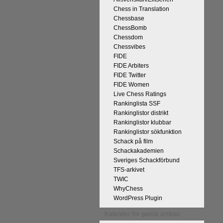
Chess in Translation
Chessbase
ChessBomb
Chessdom
Chessvibes
FIDE
FIDE Arbiters
FIDE Twitter
FIDE Women
Live Chess Ratings
Rankinglista SSF
Rankinglistor distrikt
Rankinglistor klubbar
Rankinglistor sökfunktion
Schack på film
Schackakademien
Sveriges Schackförbund
TFS-arkivet
TWIC
WhyChess
WordPress Plugin
Kalender för gamla artiklar