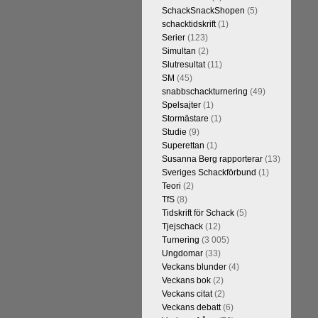
SchackSnackShopen
(5)
schacktidskrift
(1)
Serier
(123)
Simultan
(2)
Slutresultat
(11)
SM
(45)
snabbschackturnering
(49)
Spelsajter
(1)
Stormästare
(1)
Studie
(9)
Superettan
(1)
Susanna Berg rapporterar
(13)
Sveriges Schackförbund
(1)
Teori
(2)
TfS
(8)
Tidskrift för Schack
(5)
Tjejschack
(12)
Turnering
(3 005)
Ungdomar
(33)
Veckans blunder
(4)
Veckans bok
(2)
Veckans citat
(2)
Veckans debatt
(6)