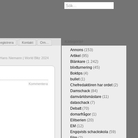
Kategorier
egistrera
Gästbok
Kontakt
Om…
Annons
(153)
Artikel
(95)
ans Niemann | World Blitz 2024
Blänkare
(1 242)
blixtturnering
(45)
Boktips
(4)
bullet
(1)
Kommentera
Chefredaktören har ordet
(2)
Damschack
(84)
damvärldsmästare
(11)
dataschack
(7)
Debatt
(70)
domarfrågor
(1)
Elitserien
(20)
EM
(12)
Engqvists schackskola
(59)
Film
(2)